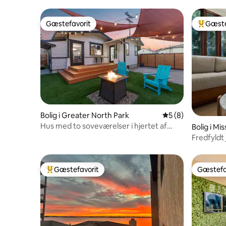
Gæstefavorit
Gæste
Gæstefavorit
Bedste 
Bolig i Greater North Park
5 ud af 5 i genne
5 (8)
Hus med to soveværelser i hjertet af
Bolig i Mis
North Park
Fredfyldt 
Diego
Gæstefavorit
Gæstefa
Bedste gæstefavorit
Gæstefa