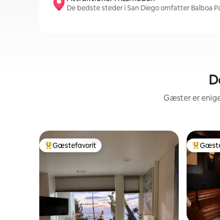
De bedste steder i San Diego omfatter Balboa Pa
D
Gæster er enige
Gæstefavorit
Gæste
Bedste gæstefavorit
Bedste 