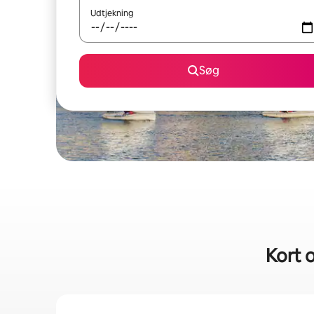
Udtjekning
Søg
Kort o