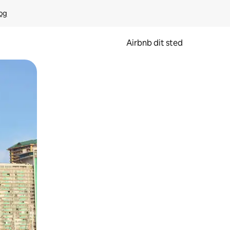
rog
Airbnb dit sted