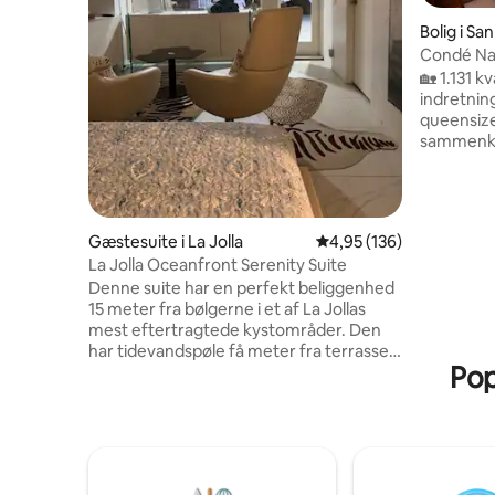
Bolig i Sa
Condé Nast
sengepla
🏡 1.131 
indretning
queensize
sammenkl
Udendørs
Insta-vær
løvefødde
vaskemask
Gæstesuite i La Jolla
4,95 ud af 5 i gennems
4,95 (136)
Baggård m
La Jolla Oceanfront Serenity Suite
parkering 
Denne suite har en perfekt beliggenhed
centrum 
15 meter fra bølgerne i et af La Jollas
Park ✈️ 12
mest eftertragtede kystområder. Den
–> Vil du
har tidevandspøle få meter fra terrassen
lige en ad
Pop
og spabadet på 150 kvadratmeter og et
basispris
lille indvendigt område på 22
ekstra ge
kvadratmeter med en suite med
kingsize-seng. Privat og hyggeligt.
Spisebord og noget madlavning udenfor,
men absolut INGEN MADRESTER eller