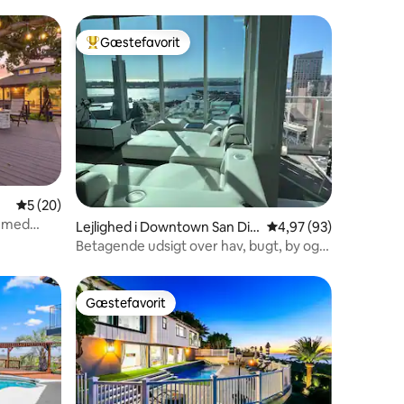
Gæstefavorit
Bedste gæstefavorit
5 ud af 5 i gennemsnitlig bedømmelse, 20 omtaler
5 (20)
il med
9 omtaler
Lejlighed i Downtown San Die
4,97 ud af 5 i gennem
4,97 (93)
go
Betagende udsigt over hav, bugt, by og
Petco Park
Gæstefavorit
Gæstefavorit