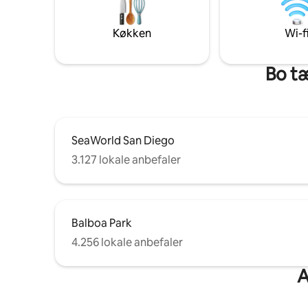
kaffegrums i afløbene. Adgang til
stenstrand fra naboparken, sandstrand i
nærheden, hejrer og pelikaner flyver
Køkken
Wi-f
over hovedet. Espressomaskine og
mikrobølgeovn, køleskab/fryser,
elektrisk stegepande, Netflix.
Bo tæ
SeaWorld San Diego
3.127 lokale anbefaler
Balboa Park
4.256 lokale anbefaler
A