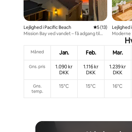
Lejlighed i Pacific Beach
5 ud af 5 i gennem
5 (13)
Lejlighed
go
Mission Bay ved vandet – få adgang til
Moderne 
Hv
stranden
Måned
Jan.
Feb.
Mar.
1.090 kr
1.116 kr
1.239 kr
Gns. pris
DKK
DKK
DKK
15°C
15°C
16°C
Gns.
temp.