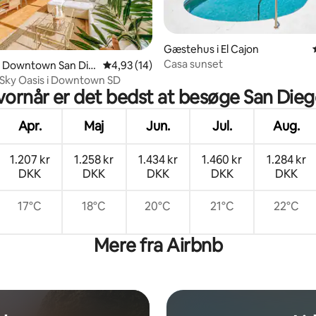
Gæstehus i El Cajon
Casa sunset
snitlig bedømmelse, 13 omtaler
 i Downtown San Die
4,93 ud af 5 i gennemsnitlig bedømmelse, 1
4,93 (14)
Sky Oasis i Downtown SD
ornår er det bedst at besøge San Die
Apr.
Maj
Jun.
Jul.
Aug.
1.207 kr
1.258 kr
1.434 kr
1.460 kr
1.284 kr
DKK
DKK
DKK
DKK
DKK
17°C
18°C
20°C
21°C
22°C
Mere fra Airbnb