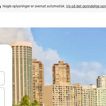
Nogle oplysninger er oversat automatisk. 
Vis på det oprindelige sp
 med piletasterne op og ned eller se mere ved at trykke eller stryge.