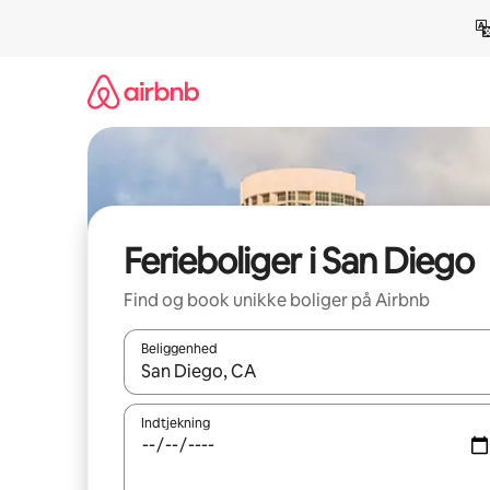
Gå
videre
til
indhold
Ferieboliger i San Diego
Find og book unikke boliger på Airbnb
Beliggenhed
Når resultaterne er tilgængelige, skal du navigere
Indtjekning