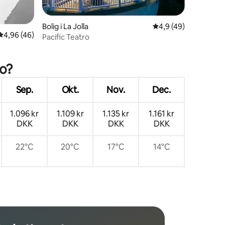
Bolig i La Jolla
4,9 ud af 5 i gennem
4,9 (49)
4,96 ud af 5 i gennemsnitlig bedømmelse, 46 omtaler
4,96 (46)
Pacific Teatro
4 omtaler
go?
Sep.
Okt.
Nov.
Dec.
1.096 kr
1.109 kr
1.135 kr
1.161 kr
DKK
DKK
DKK
DKK
22°C
20°C
17°C
14°C