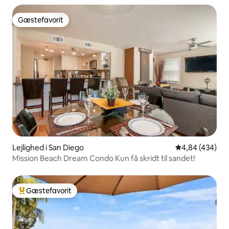
Gæstefavorit
Gæstefavorit
Lejlighed i San Diego
4,84 ud af 5 i
4,84 (434)
Mission Beach Dream Condo Kun få skridt til sandet!
Gæstefavorit
Bedste gæstefavorit