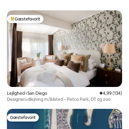
Gæstefavorit
Bedste gæstefavorit
Lejlighed i San Diego
4,99 ud af 5 i
4,99 (134)
Designerudlejning m/ildsted – Petco Park, DT og zoo
Gæstefavorit
Gæstefavorit