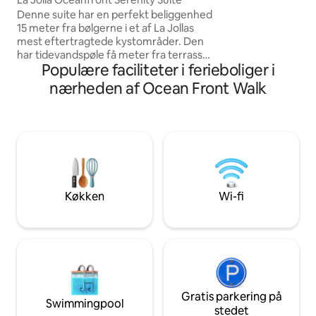
Gæster kan også G
Denne suite har en perfekt beliggenhed
ubegrænset antal c
15 meter fra bølgerne i et af La Jollas
paddleboards, stra
mest eftertragtede kystområder. Den
meget mere fra lok
har tidevandspøle få meter fra terrassen
kan have det sjovt
Populære faciliteter i ferieboliger i
og spabadet på 150 kvadratmeter og et
strandpromenaden
lille indvendigt område på 22
nærheden af Ocean Front Walk
kvadratmeter med en suite med
kingsize-seng. Privat og hyggeligt.
Spisebord og noget madlavning udenfor,
men absolut INGEN MADRESTER eller
kaffegrums i afløbene. Adgang til
stenstrand fra naboparken, sandstrand i
nærheden, hejrer og pelikaner flyver
over hovedet. Espressomaskine og
Køkken
Wi-fi
mikrobølgeovn, køleskab/fryser,
elektrisk stegepande, Netflix.
Gratis parkering på
Swimmingpool
stedet