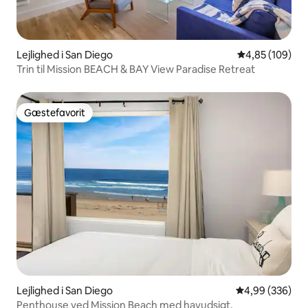
Lejlighed i San Diego
4,85 ud af 5 i
4,85 (109)
Trin til Mission BEACH & BAY View Paradise Retreat
Gæstefavorit
Gæstefavorit
Lejlighed i San Diego
4,99 ud af 5 i
4,99 (336)
Penthouse ved Mission Beach med havudsigt.