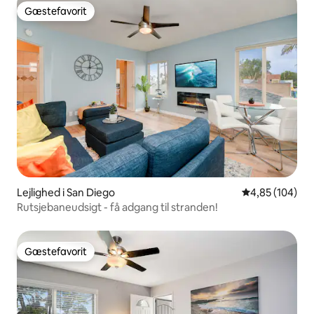
Gæstefavorit
Gæstefavorit
Lejlighed i San Diego
4,85 ud af 5 i
4,85 (104)
Rutsjebaneudsigt - få adgang til stranden!
Gæstefavorit
Gæstefavorit