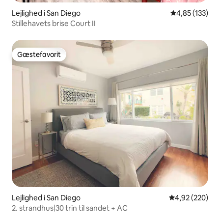
Lejlighed i San Diego
4,85 ud af 5 i
4,85 (133)
Stillehavets brise Court II
Gæstefavorit
Gæstefavorit
Lejlighed i San Diego
4,92 ud af 5 i
4,92 (220)
2. strandhus|30 trin til sandet + AC