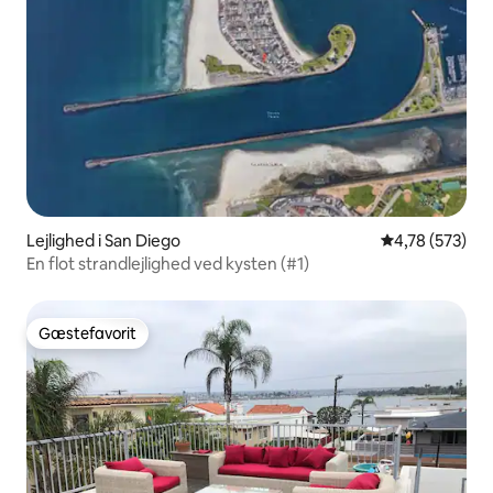
Lejlighed i San Diego
4,78 ud af 5 i
4,78 (573)
En flot strandlejlighed ved kysten (#1)
Gæstefavorit
Gæstefavorit