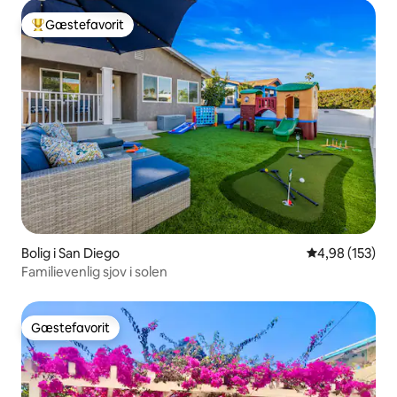
Gæstefavorit
Bedste gæstefavorit
Bolig i San Diego
4,98 ud af 5 i
4,98 (153)
Familievenlig sjov i solen
Gæstefavorit
Gæstefavorit