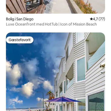
Bolig i San Diego
4,7 ud af 5 
4,7 (77)
Luxe Oceanfront med HotTub | Icon of Mission Beach
Gæstefavorit
Gæstefavorit