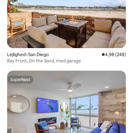
Lejlighed i San Diego
4,98 ud af 5 i
4,98 (248)
Bay Front, On the Sand, med garage
Superhost
Superhost