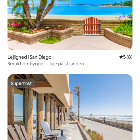
Lejlighed i San Diego
5 ud af 5
5 (8)
Smukt ombygget – lige på stranden
Superhost
Superhost