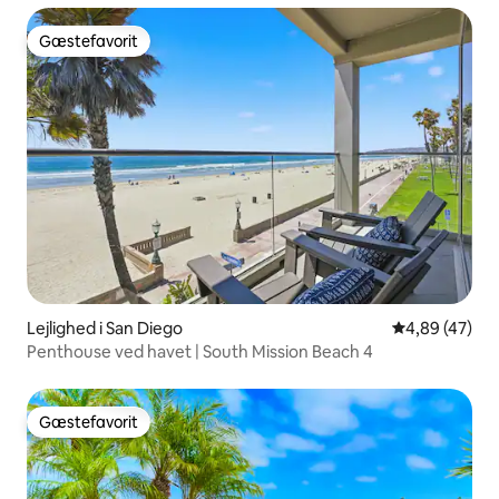
Gæstefavorit
Gæstefavorit
Lejlighed i San Diego
4,89 ud af 5 
4,89 (47)
Penthouse ved havet | South Mission Beach 4
Gæstefavorit
Gæstefavorit