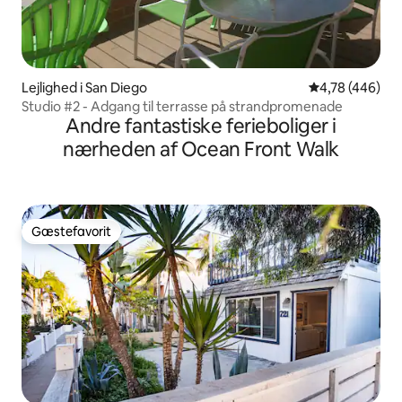
Lejlighed i San Diego
4,78 ud af 5 i
4,78 (446)
Studio #2 - Adgang til terrasse på strandpromenade
Andre fantastiske ferieboliger i
nærheden af Ocean Front Walk
Gæstefavorit
Gæstefavorit