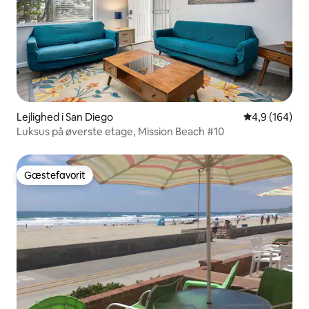
Lejlighed i San Diego
4,9 ud af 5 i
4,9 (164)
Luksus på øverste etage, Mission Beach #10
Gæstefavorit
Gæstefavorit