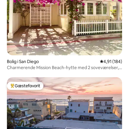
Bolig i San Diego
4,91 ud af 5 i
4,91 (184)
Charmerende Mission Beach-hytte med 2 soveværelser,
parkering og aircondition
Gæstefavorit
Bedste gæstefavorit