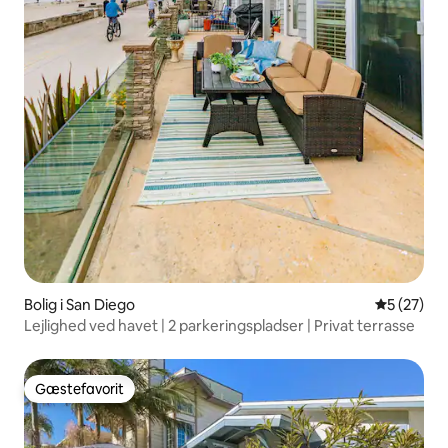
Bolig i San Diego
5 ud af 5 
5 (27)
Lejlighed ved havet | 2 parkeringspladser | Privat terrasse
Gæstefavorit
Gæstefavorit