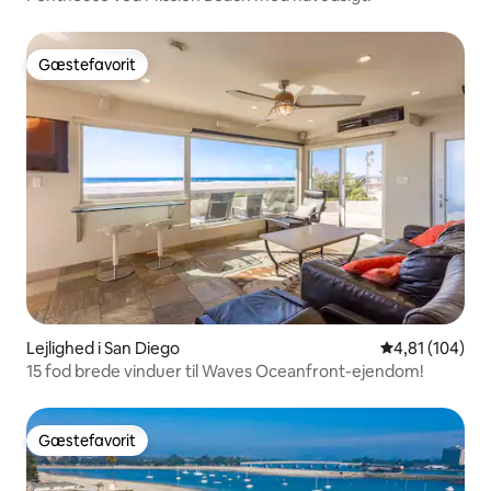
Gæstefavorit
Gæstefavorit
Lejlighed i San Diego
4,81 ud af 5 i
4,81 (104)
15 fod brede vinduer til Waves Oceanfront-ejendom!
Gæstefavorit
Gæstefavorit