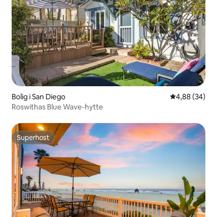
Bolig i San Diego
4,88 ud af 5 
4,88 (34)
Roswithas Blue Wave-hytte
Superhost
Superhost