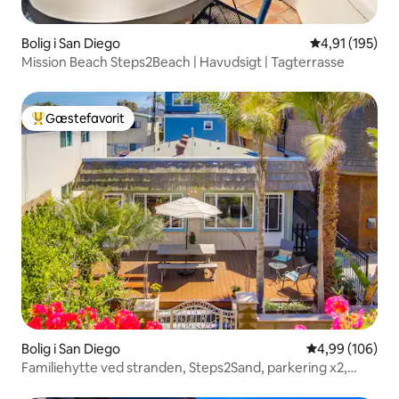
Bolig i San Diego
4,91 ud af 5 i
4,91 (195)
Mission Beach Steps2Beach | Havudsigt | Tagterrasse
Gæstefavorit
Bedste gæstefavorit
Bolig i San Diego
4,99 ud af 5 i
4,99 (106)
Familiehytte ved stranden, Steps2Sand, parkering x2,
terrasse