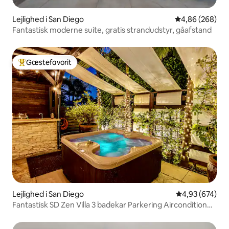
Lejlighed i San Diego
4,86 ud af 5 i
4,86 (268)
Fantastisk moderne suite, gratis strandudstyr, gåafstand
Gæstefavorit
Bedste gæstefavorit
Lejlighed i San Diego
4,93 ud af 5 i
4,93 (674)
Fantastisk SD Zen Villa 3 badekar Parkering Aircondition
Regnbruser