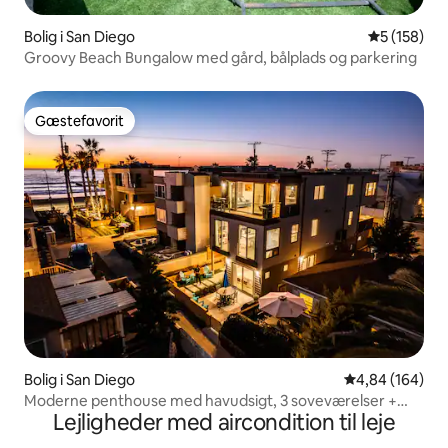
Bolig i San Diego
5 ud af 5 i
5 (158)
Groovy Beach Bungalow med gård, bålplads og parkering
Gæstefavorit
Gæstefavorit
Bolig i San Diego
4,84 ud af 5 i
4,84 (164)
Moderne penthouse med havudsigt, 3 soveværelser +
Lejligheder med aircondition til leje
parkering