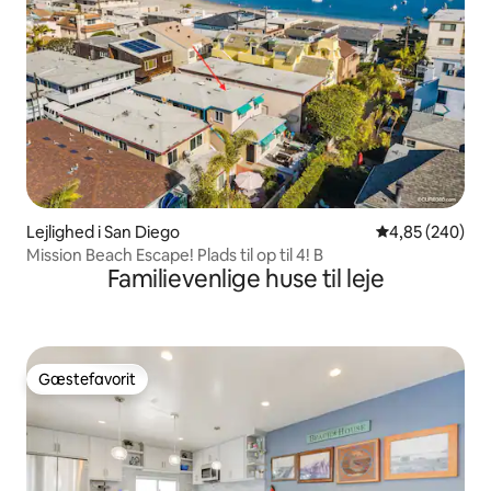
Lejlighed i San Diego
4,85 ud af 5 i
4,85 (240)
Mission Beach Escape! Plads til op til 4! B
Familievenlige huse til leje
Gæstefavorit
Gæstefavorit