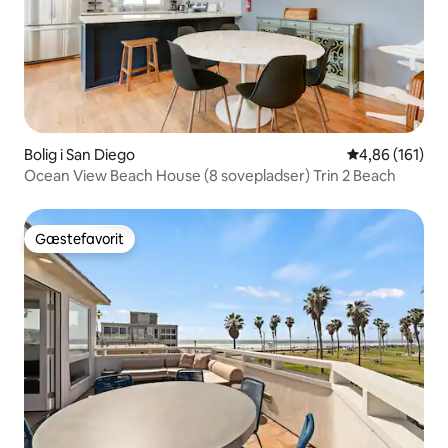
Bolig i San Diego
4,86 ud af 5 i
4,86 (161)
Ocean View Beach House (8 sovepladser) Trin 2 Beach
Gæstefavorit
Gæstefavorit