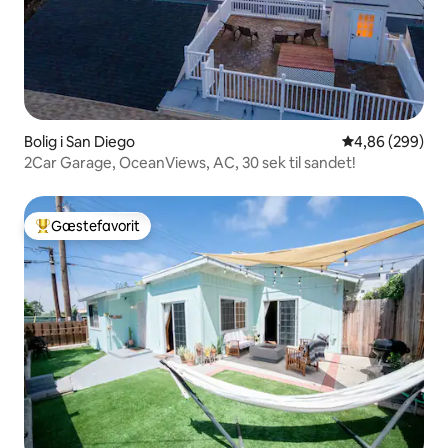
Bolig i San Diego
4,86 ud af 5 i
4,86 (299)
2Car Garage, OceanViews, AC, 30 sek til sandet!
Gæstefavorit
Bedste gæstefavorit