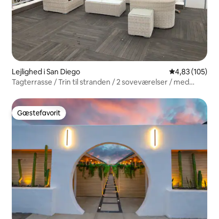
Lejlighed i San Diego
4,83 ud af 5 i
4,83 (105)
Tagterrasse / Trin til stranden / 2 soveværelser / med
parkering
Gæstefavorit
Gæstefavorit