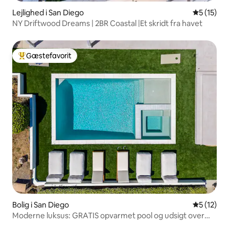
Lejlighed i San Diego
5 ud af 5 
5 (15)
NY Driftwood Dreams | 2BR Coastal |Et skridt fra havet
Gæstefavorit
Bedste gæstefavorit
Bolig i San Diego
5 ud af 5 
5 (12)
Moderne luksus: GRATIS opvarmet pool og udsigt over
havet