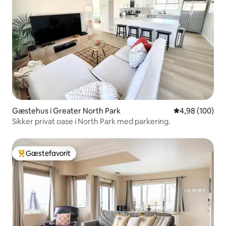
Gæstehus i Greater North Park
4,98 ud af 5 i
4,98 (100)
Sikker privat oase i North Park med parkering.
Gæstefavorit
Bedste gæstefavorit