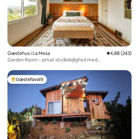
Gæstehus i La Mesa
4,88 ud af 5 i
4,88 (243)
Garden Room – privat studiolejlighed med
panoramaudsigt
Gæstefavorit
Bedste gæstefavorit