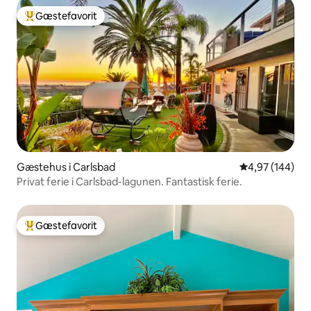
Gæstefavorit
Bedste gæstefavorit
Gæstehus i Carlsbad
4,97 ud af 5 i
4,97 (144)
Privat ferie i Carlsbad-lagunen. Fantastisk ferie.
Gæstefavorit
Bedste gæstefavorit