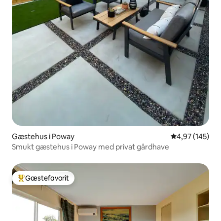
Gæstehus i Poway
4,97 ud af 5 i
4,97 (145)
Smukt gæstehus i Poway med privat gårdhave
Gæstefavorit
Bedste gæstefavorit