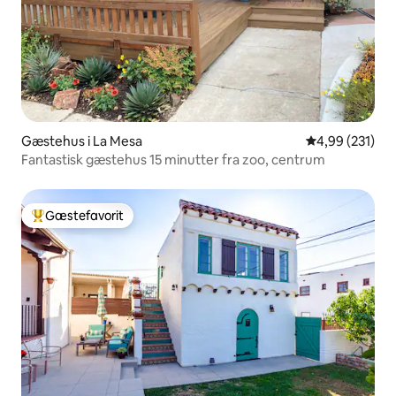
Gæstehus i La Mesa
4,99 ud af 5 i
4,99 (231)
Fantastisk gæstehus 15 minutter fra zoo, centrum
Gæstefavorit
Bedste gæstefavorit