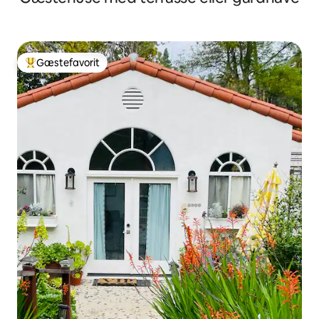
Gæstefavorit
Bedste gæstefavorit