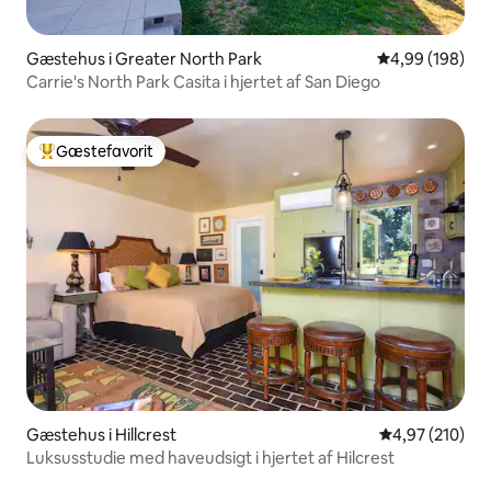
Gæstehus i Greater North Park
4,99 ud af 5 i
4,99 (198)
Carrie's North Park Casita i hjertet af San Diego
Gæstefavorit
Bedste gæstefavorit
Gæstehus i Hillcrest
4,97 ud af 5 i
4,97 (210)
Luksusstudie med haveudsigt i hjertet af Hilcrest