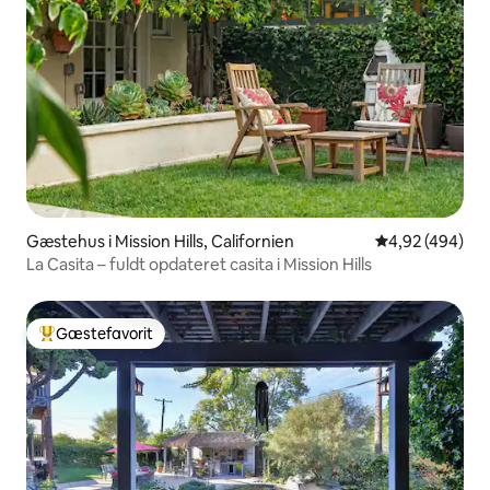
Gæstehus i Mission Hills, Californien
4,92 ud af 5 i
4,92 (494)
La Casita – fuldt opdateret casita i Mission Hills
Gæstefavorit
Bedste gæstefavorit