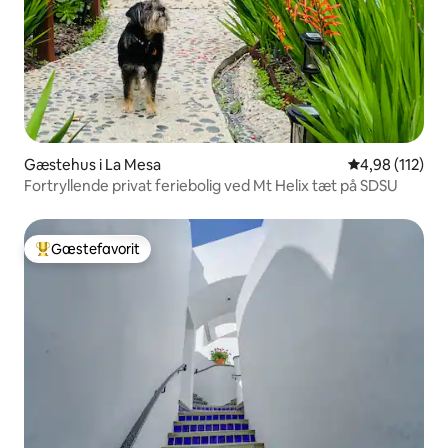
Gæstehus i La Mesa
4,98 ud af 5 i
4,98 (112)
Fortryllende privat feriebolig ved Mt Helix tæt på SDSU
Gæstefavorit
Bedste gæstefavorit