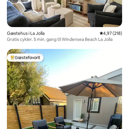
Gæstehus i La Jolla
4,97 ud af 5 i
4,97 (218)
Gratis cykler. 5 min. gang til Windensea Beach La Jolla
Gæstefavorit
Bedste gæstefavorit