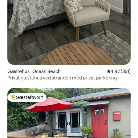
Gæstehus i Ocean Beach
4,97 ud af 5 i
4,97 (351)
Privat gæstehus ved stranden med privat parkering
Gæstefavorit
Bedste gæstefavorit