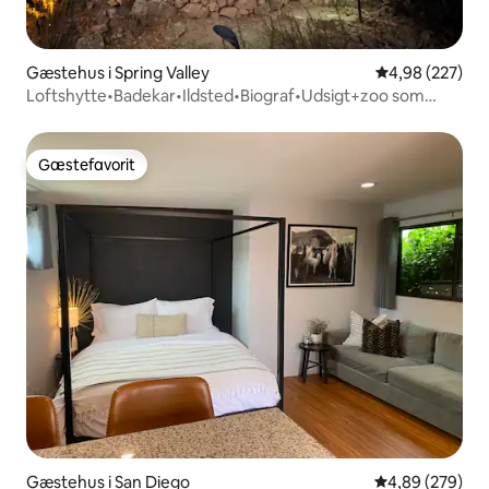
Gæstehus i Spring Valley
4,98 ud af 5 i
4,98 (227)
Loftshytte•Badekar•Ildsted•Biograf•Udsigt+zoo som
tilføjelse
Gæstefavorit
Gæstefavorit
Gæstehus i San Diego
4,89 ud af 5 i
4,89 (279)