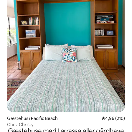
Gæstehus i Pacific Beach
4,96 ud af 5 i
4,96 (210)
Chez Christy
Gæstehuse med terrasse eller gårdhave