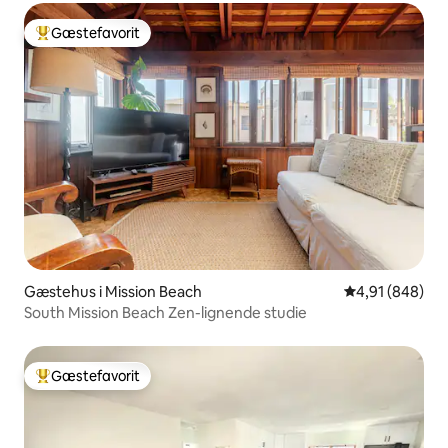
Gæstefavorit
Bedste gæstefavorit
Gæstehus i Mission Beach
4,91 ud af 5 i
4,91 (848)
South Mission Beach Zen-lignende studie
Gæstefavorit
Bedste gæstefavorit