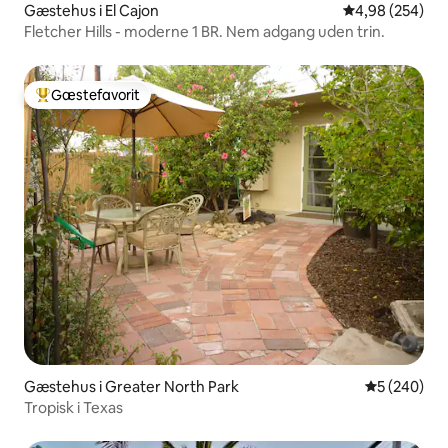
Gæstehus i El Cajon
4,98 ud af 5 i
4,98 (254)
Fletcher Hills - moderne 1 BR. Nem adgang uden trin.
Gæstefavorit
Bedste gæstefavorit
Gæstehus i Greater North Park
5 ud af 5 i
5 (240)
Tropisk i Texas