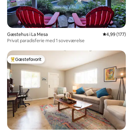
Gæstehus i La Mesa
4,99 ud af 5 i
4,99 (177)
Privat paradisferie med 1 soveværelse
Gæstefavorit
Bedste gæstefavorit