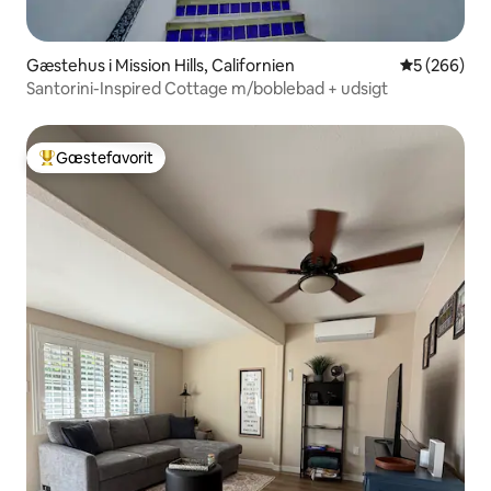
Gæstehus i Mission Hills, Californien
5 ud af 5 i
5 (266)
Santorini-Inspired Cottage m/boblebad + udsigt
Gæstefavorit
Bedste gæstefavorit