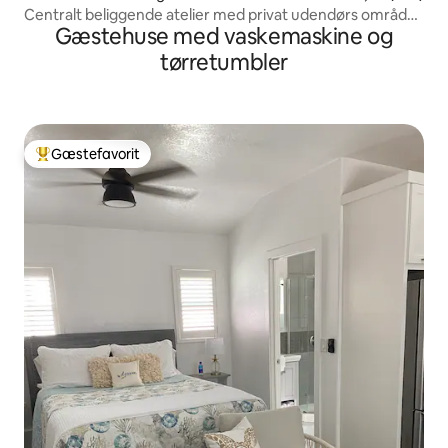
Centralt beliggende atelier med privat udendørs område
Gæstehuse med vaskemaskine og
og parkering
tørretumbler
Gæstefavorit
Bedste gæstefavorit