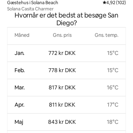
Gæstehus i Solana Beach
4,92 ud af 5 i
4,92 (102)
Solana Casita Charmer
Hvornår er det bedst at besøge San
Diego?
Måned
Gns. pris
Gns. temp.
Jan.
772 kr DKK
15°C
Feb.
778 kr DKK
15°C
Mar.
817 kr DKK
16°C
Apr.
811 kr DKK
17°C
Maj
843 kr DKK
18°C