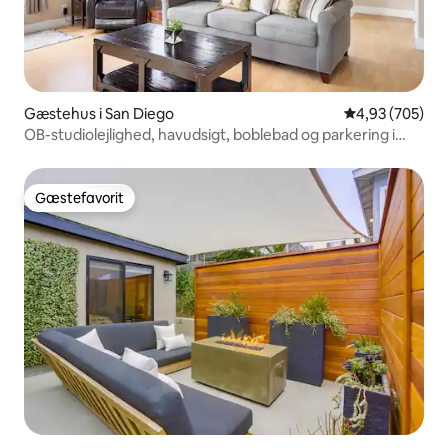
Gæstehus i San Diego
4,93 ud af 5 i
4,93 (705)
OB-studiolejlighed, havudsigt, boblebad og parkering i
garagen!
Gæstefavorit
Gæstefavorit