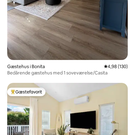
Gæstehus i Bonita
4,98 ud af 5 i
4,98 (130)
Bedårende gæstehus med 1 soveværelse/Casita
Gæstefavorit
Bedste gæstefavorit