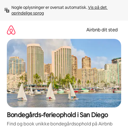
Gå
Nogle oplysninger er oversat automatisk. 
Vis på det 
videre
oprindelige sprog
til
indhold
Airbnb dit sted
Bondegårds-ferieophold i San Diego
Find og book unikke bondegårdsophold på Airbnb