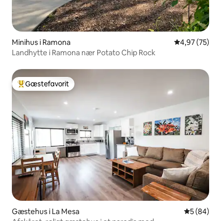
Minihus i Ramona
4,97 ud af 5 
4,97 (75)
Landhytte i Ramona nær Potato Chip Rock
Gæstefavorit
Bedste gæstefavorit
Gæstehus i La Mesa
5 ud af 5 
5 (84)