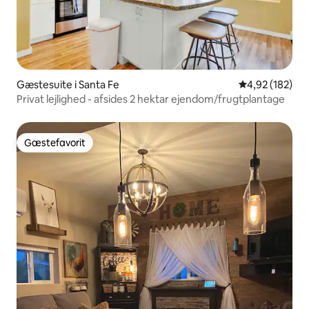
Gæstesuite i Santa Fe
4,92 ud af 5 i
4,92 (182)
Privat lejlighed - afsides 2 hektar ejendom/frugtplantage
Gæstefavorit
Gæstefavorit