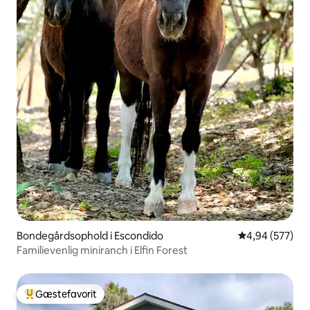
Bondegårdsophold i Escondido
4,94 ud af 5 i
4,94 (577)
Familievenlig miniranch i Elfin Forest
Gæstefavorit
Bedste gæstefavorit