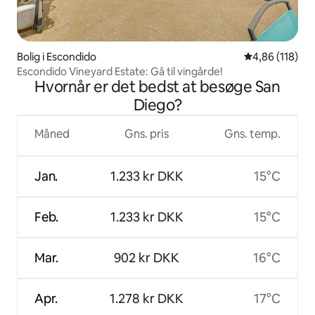
Bolig i Escondido
4,86 ud af 5 i
4,86 (118)
Escondido Vineyard Estate: Gå til vingårde!
Hvornår er det bedst at besøge San
Diego?
Måned
Gns. pris
Gns. temp.
Jan.
1.233 kr DKK
15°C
Feb.
1.233 kr DKK
15°C
Mar.
902 kr DKK
16°C
Apr.
1.278 kr DKK
17°C