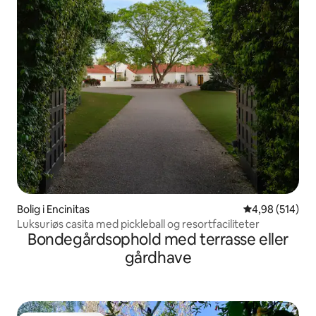
Bolig i Encinitas
4,98 ud af 5 i
4,98 (514)
Luksuriøs casita med pickleball og resortfaciliteter
Bondegårdsophold med terrasse eller
gårdhave