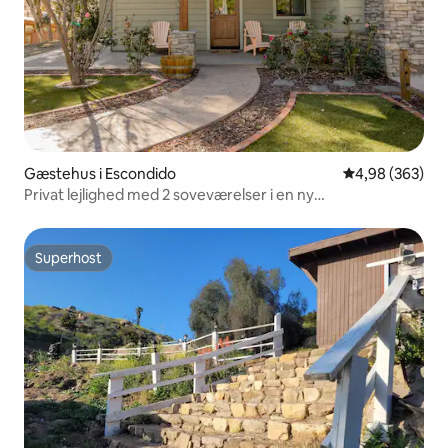
Gæstehus i Escondido
4,98 ud af 5 i
4,98 (363)
Privat lejlighed med 2 soveværelser i en ny
håndværkerranch!
Superhost
Superhost