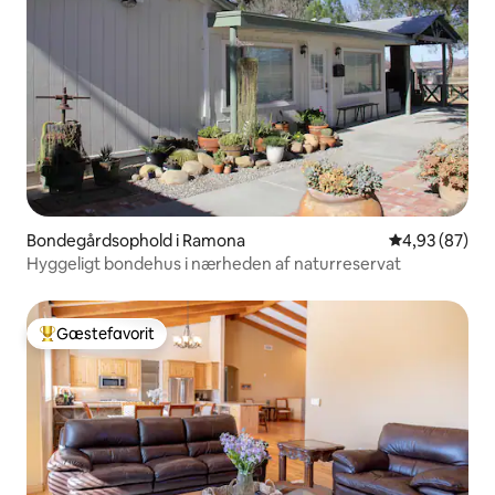
Bondegårdsophold i Ramona
4,93 ud af 5 
4,93 (87)
Hyggeligt bondehus i nærheden af naturreservat
Gæstefavorit
Bedste gæstefavorit