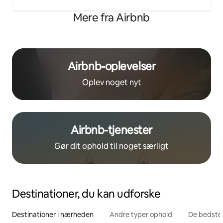
Mere fra Airbnb
Airbnb-oplevelser
Oplev noget nyt
Airbnb-tjenester
Gør dit ophold til noget særligt
Destinationer, du kan udforske
Destinationer i nærheden
Andre typer ophold
De bedste