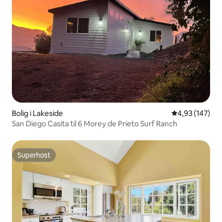
Bolig i Lakeside
4,93 ud af 5 i
4,93 (147)
San Diego Casita til 6 Morey de Prieto Surf Ranch
Superhost
Superhost