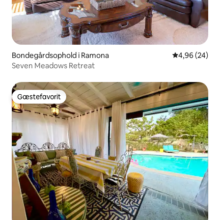
Bondegårdsophold i Ramona
4,96 ud af 5 
4,96 (24)
Seven Meadows Retreat
Gæstefavorit
Gæstefavorit