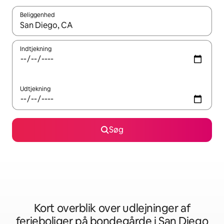
Beliggenhed
Når resultaterne er tilgængelige, skal du navigere med piletaste
Indtjekning
Udtjekning
Søg
Kort overblik over udlejninger af
ferieboliger på bondegårde i San Diego