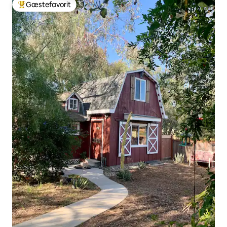
Gæstefavorit
Bedste gæstefavorit