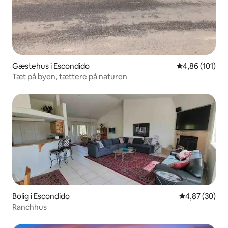
Gæstehus i Escondido
4,86 ud af 5 i
4,86 (101)
Tæt på byen, tættere på naturen
Bolig i Escondido
4,87 ud af 5 
4,87 (30)
Ranchhus