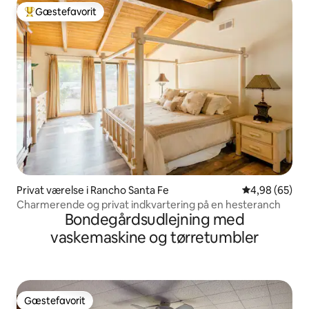
Gæstefavorit
Bedste gæstefavorit
Privat værelse i Rancho Santa Fe
4,98 ud af 5 
4,98 (65)
Charmerende og privat indkvartering på en hesteranch
Bondegårdsudlejning med
vaskemaskine og tørretumbler
Gæstefavorit
Gæstefavorit