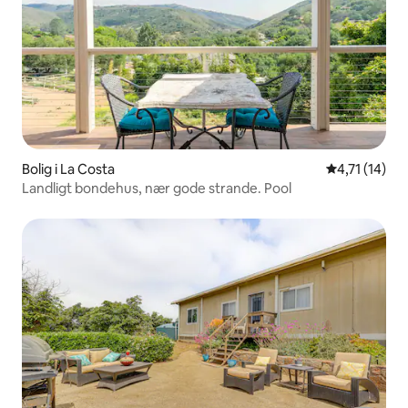
Bolig i La Costa
4,71 ud af 5
4,71 (14)
Landligt bondehus, nær gode strande. Pool