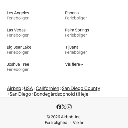
Los Angeles
Phoenix
Ferieboliger
Ferieboliger
Las Vegas
Palm Springs
Ferieboliger
Ferieboliger
Big Bear Lake
Tijuana
Ferieboliger
Ferieboliger
Joshua Tree
Vis flere
Ferieboliger
Airbnb
USA
Californien
San Diego County
San Diego
Bondegårdsophold til leje
© 2026 Airbnb, Inc.
Fortrolighed
Vilkår