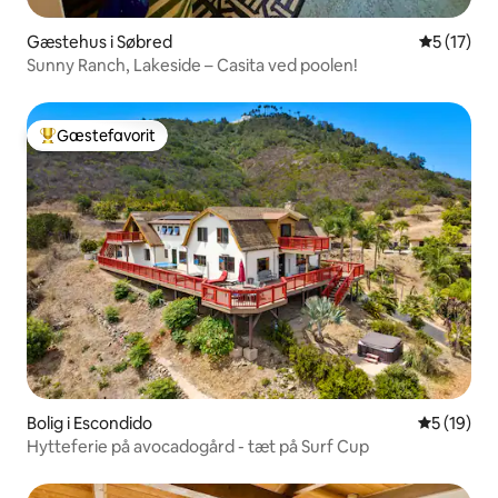
Gæstehus i Søbred
5 ud af 5 
5 (17)
Sunny Ranch, Lakeside – Casita ved poolen!
Gæstefavorit
Bedste gæstefavorit
Bolig i Escondido
5 ud af 5 
5 (19)
Hytteferie på avocadogård - tæt på Surf Cup