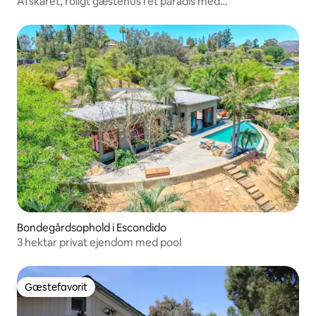
Afskåret, roligt gæstehus i et paradis med
frangipanitræer
Bondegårdsophold i Escondido
3 hektar privat ejendom med pool
Gæstefavorit
Gæstefavorit