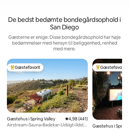
De bedst bedømte bondegårdsophold i
San Diego
Gæsterne er enige: Disse bondegårdsophold har høje
bedømmelser med hensyn til beliggenhed, renhed
med mere.
Gæstefavorit
Gæstefavorit
Bedste gæstefavorit
Bedste gæstefavo
Gæstehus i Spring Valley
4,98 ud af 5 i gennemsnitlig be
4,98 (441)
Airstream•Sauna•Badekar•Udsigt•Ildsted+zoo
Gæstehus i Spring 