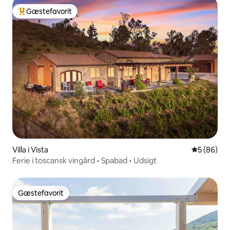
Gæstefavorit
Bedste gæstefavorit
Villa i Vista
5 ud af 5 
5 (86)
Ferie i toscansk vingård • Spabad • Udsigt
Gæstefavorit
Gæstefavorit