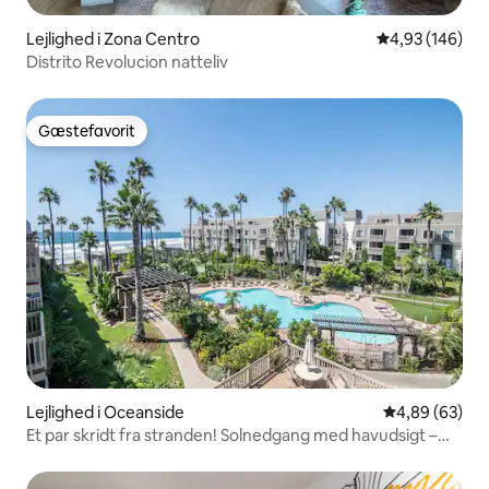
Lejlighed i Zona Centro
4,93 ud af 5 i
4,93 (146)
Distrito Revolucion natteliv
Gæstefavorit
Gæstefavorit
Lejlighed i Oceanside
4,89 ud af 5 
4,89 (63)
Et par skridt fra stranden! Solnedgang med havudsigt –
A14