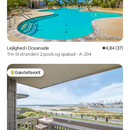
Lejlighed i Oceanside
4,84 ud af 5 
4,84 (37)
Trin til stranden! 2 pools og spabad - A-204
Gæstefavorit
Bedste gæstefavorit