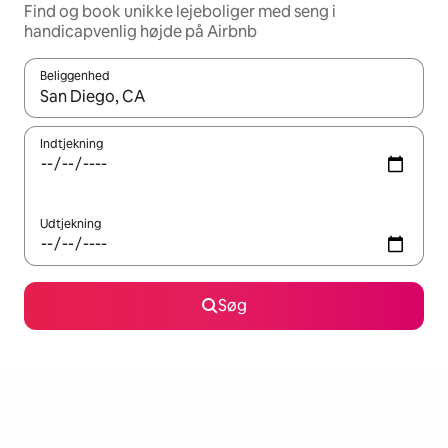
Find og book unikke lejeboliger med seng i
handicapvenlig højde på Airbnb
Beliggenhed
Når resultaterne er tilgængelige, skal du navigere med piletaste
Indtjekning
Udtjekning
Søg