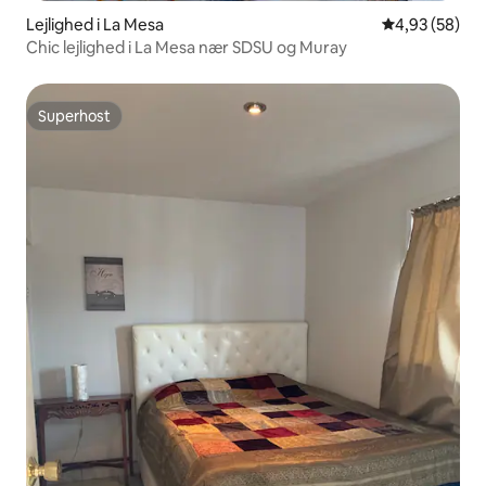
Lejlighed i La Mesa
4,93 ud af 5 
4,93 (58)
Chic lejlighed i La Mesa nær SDSU og Muray
Superhost
Superhost