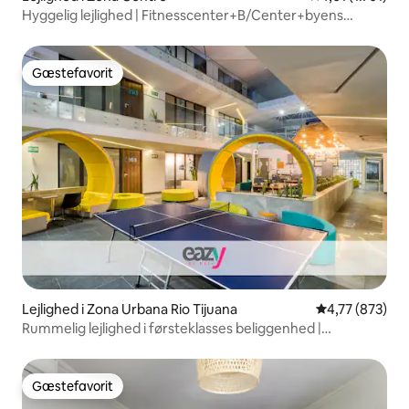
Hyggelig lejlighed | Fitnesscenter+B/Center+byens
hotspots i nærheden
Gæstefavorit
Gæstefavorit
Lejlighed i Zona Urbana Rio Tijuana
4,77 ud af 5 i
4,77 (873)
Rummelig lejlighed i førsteklasses beliggenhed |
Fitnesscenter + spillelounge
Gæstefavorit
Gæstefavorit