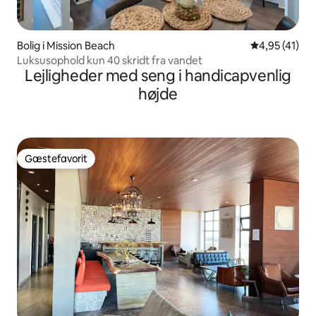
Bolig i Mission Beach
4,95 ud af 5 
4,95 (41)
Luksusophold kun 40 skridt fra vandet
Lejligheder med seng i handicapvenlig
højde
Gæstefavorit
Gæstefavorit