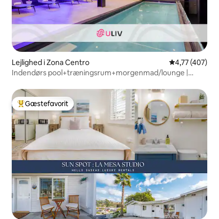
Lejlighed i Zona Centro
4,77 ud af 5 i
4,77 (407)
Indendørs pool+træningsrum+morgenmad/lounge |
Moderne designerlejlighed
Gæstefavorit
Bedste gæstefavorit