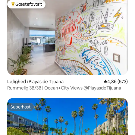
Gæstefavorit
Bedste gæstefavorit
Lejlighed i Playas de Tijuana
4,86 ud af 5 i
4,86 (573)
Rummelig 3B/3B | Ocean+City Views @PlayasdeTijuana
Superhost
Superhost