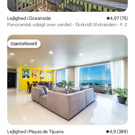
Lejlighed i Oceanside
4,97 ud af 5 
4,97 (75)
Panoramisk udsigt over vandet - få skridt til stranden - F-2
Gæstefavorit
Gæstefavorit
Lejlighed i Playas de Tijuana
4,9 ud af 5 i
4,9 (389)