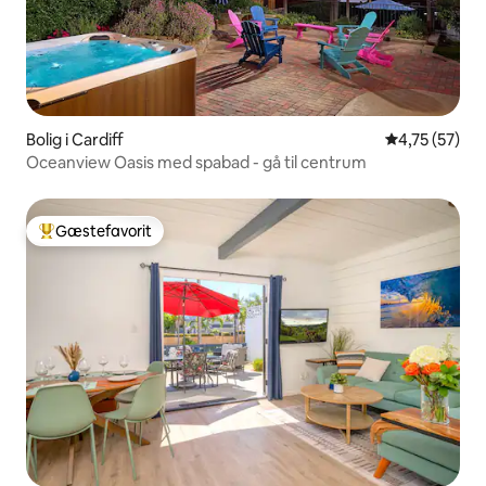
Bolig i Cardiff
4,75 ud af 5 
4,75 (57)
Oceanview Oasis med spabad - gå til centrum
Gæstefavorit
Bedste gæstefavorit