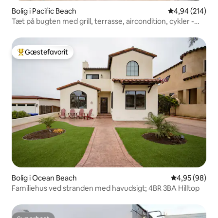
Bolig i Pacific Beach
4,94 ud af 5 i
4,94 (214)
Tæt på bugten med grill, terrasse, aircondition, cykler -
kort afstand til stranden!
Gæstefavorit
Bedste gæstefavorit
Bolig i Ocean Beach
4,95 ud af 5 
4,95 (98)
Familiehus ved stranden med havudsigt; 4BR 3BA Hilltop