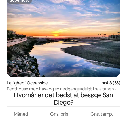
Superhost
Superhost
Lejlighed i Oceanside
4,8 ud af 5 
4,8 (55)
Penthouse med hav- og solnedgangsudsigt fra altanen -
Hvornår er det bedst at besøge San
G-323
Diego?
Måned
Gns. pris
Gns. temp.