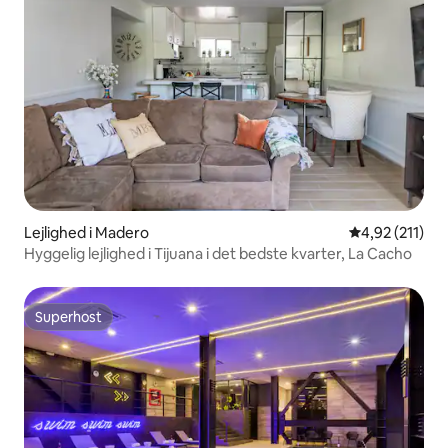
Lejlighed i Madero
4,92 ud af 5 i
4,92 (211)
Hyggelig lejlighed i Tijuana i det bedste kvarter, La Cacho
Superhost
Superhost