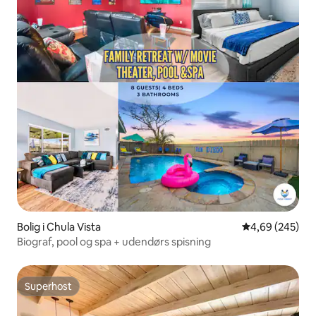
Bolig i Chula Vista
4,69 ud af 5 i
4,69 (245)
Biograf, pool og spa + udendørs spisning
Superhost
Superhost