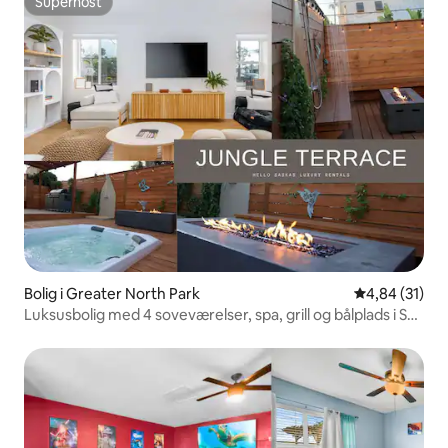
Superhost
Superhost
Bolig i Greater North Park
4,84 ud af 5 
4,84 (31)
Luksusbolig med 4 soveværelser, spa, grill og bålplads i San
Diego