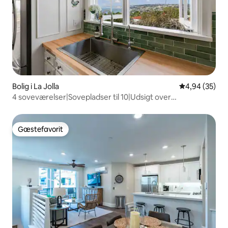
Bolig i La Jolla
4,94 ud af 5 
4,94 (35)
4 soveværelser|Sovepladser til 10|Udsigt over
havet|Spabad|La Jolla
Gæstefavorit
Gæstefavorit