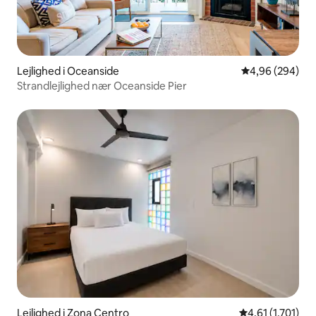
Lejlighed i Oceanside
4,96 ud af 5 i
4,96 (294)
Strandlejlighed nær Oceanside Pier
Lejlighed i Zona Centro
4,61 ud af 5 i 
4,61 (1.701)