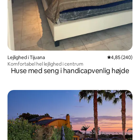
Lejlighed i Tijuana
4,85 ud af 5 i
4,85 (240)
Komfortabel hel lejlighed i centrum
Huse med seng i handicapvenlig højde