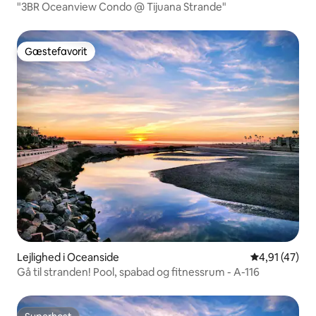
"3BR Oceanview Condo @ Tijuana Strande"
Gæstefavorit
Gæstefavorit
Lejlighed i Oceanside
4,91 ud af 5 
4,91 (47)
Gå til stranden! Pool, spabad og fitnessrum - A-116