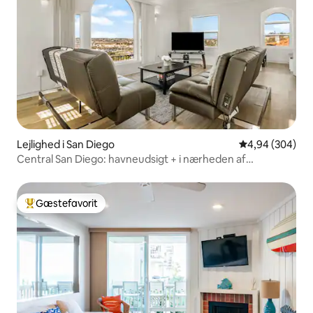
Lejlighed i San Diego
4,94 ud af 5 i
4,94 (304)
Central San Diego: havneudsigt + i nærheden af
seværdigheder
Gæstefavorit
Bedste gæstefavorit