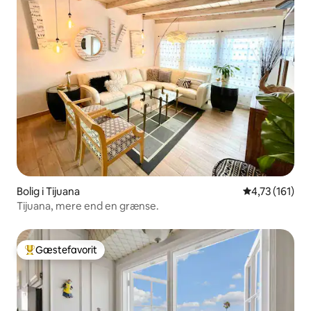
Bolig i Tijuana
4,73 ud af 5 
4,73 (161)
Tijuana, mere end en grænse.
Gæstefavorit
Bedste gæstefavorit