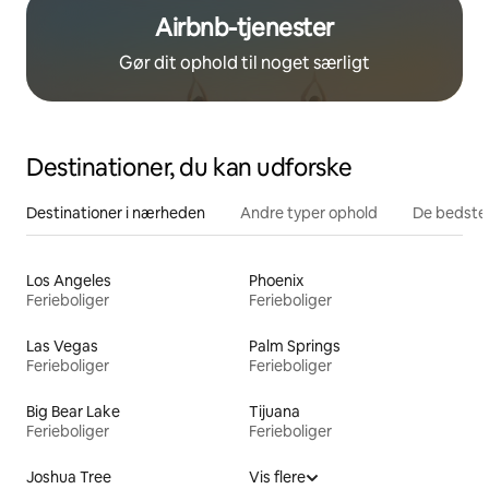
Airbnb-tjenester
Gør dit ophold til noget særligt
Destinationer, du kan udforske
Destinationer i nærheden
Andre typer ophold
De bedste
Los Angeles
Phoenix
Ferieboliger
Ferieboliger
Las Vegas
Palm Springs
Ferieboliger
Ferieboliger
Big Bear Lake
Tijuana
Ferieboliger
Ferieboliger
Joshua Tree
Vis flere