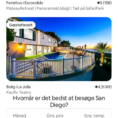
Feriehus i Escondido
5 ud af 5 i
5 (158)
PlateauRetreat | PanoramiskUdsigt | Tæt på SafariPark
Gæstefavorit
Gæstefavorit
Bolig i La Jolla
4,9 ud af 5 
4,9 (49)
Pacific Teatro
Hvornår er det bedst at besøge San
Diego?
Måned
Gns. pris
Gns. temp.