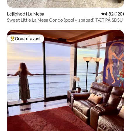
Lejlighed i La Mesa
4,82 ud af 5 i
4,82 (120)
Sweet Little La Mesa Condo (pool + spabad) TÆT PÅ SDSU
Gæstefavorit
Bedste gæstefavorit