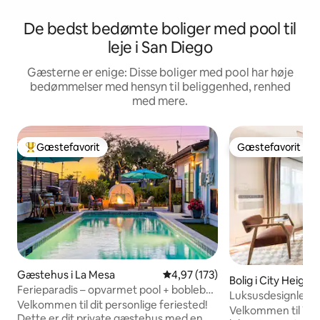
De bedst bedømte boliger med pool til
leje i San Diego
Gæsterne er enige: Disse boliger med pool har høje
bedømmelser med hensyn til beliggenhed, renhed
med mere.
Gæstefavorit
Gæstefavorit
Bedste gæstefavorit
Gæstefavorit
Gæstehus i La Mesa
4,97 ud af 5 i gennemsnitlig b
4,97 (173)
Bolig i City Height
Ferieparadis – opvarmet pool + boblebad
Luksusdesignlejli
+ bålplads + elbil
Velkommen til dit personlige feriested!
Velkommen til Wa
Dette er dit private gæstehus med en