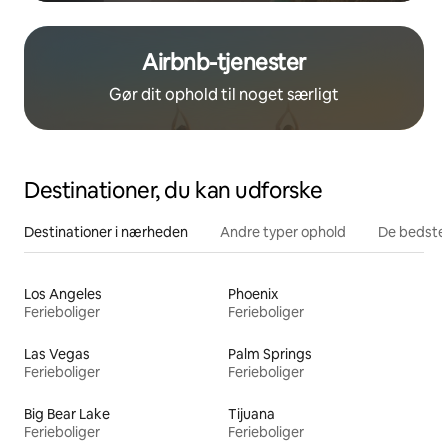
Airbnb-tjenester
Gør dit ophold til noget særligt
Destinationer, du kan udforske
Destinationer i nærheden
Andre typer ophold
De bedste
Los Angeles
Phoenix
Ferieboliger
Ferieboliger
Las Vegas
Palm Springs
Ferieboliger
Ferieboliger
Big Bear Lake
Tijuana
Ferieboliger
Ferieboliger