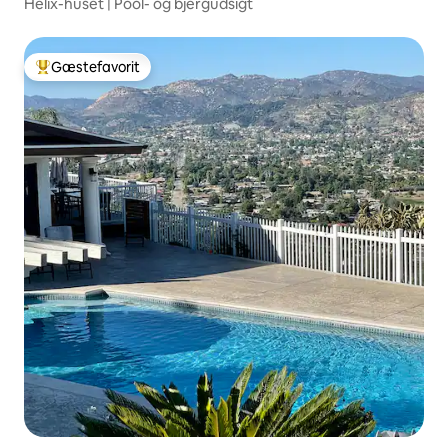
Helix-huset | Pool- og bjergudsigt
Gæstefavorit
Bedste gæstefavorit