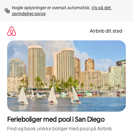
Gå
Nogle oplysninger er oversat automatisk. 
Vis på det 
videre
oprindelige sprog
til
indhold
Airbnb dit sted
Ferieboliger med pool i San Diego
Find og book unikke boliger med pool på Airbnb