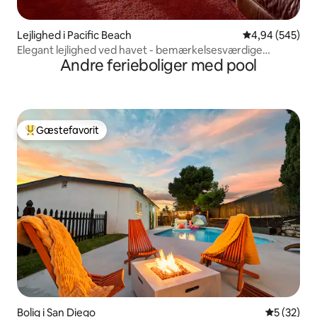
Lejlighed i Pacific Beach
4,94 ud af 5 i
4,94 (545)
Elegant lejlighed ved havet - bemærkelsesværdige
Andre ferieboliger med pool
faciliteter
Gæstefavorit
Bedste gæstefavorit
Bolig i San Diego
5 ud af 5 
5 (32)