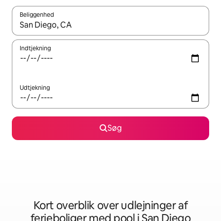
Beliggenhed
Når resultaterne er tilgængelige, skal du navigere med piletaste
Indtjekning
Udtjekning
Søg
Kort overblik over udlejninger af
ferieboliger med pool i San Diego