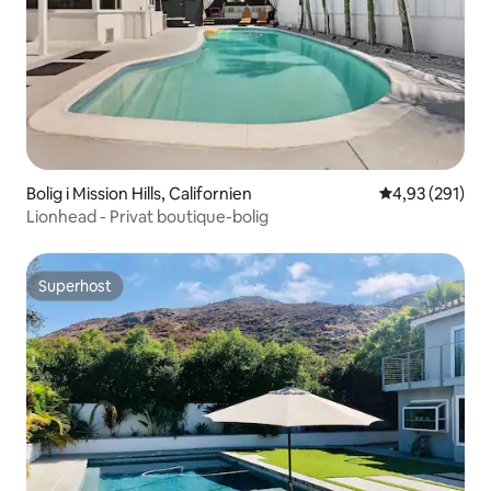
Bolig i Mission Hills, Californien
4,93 ud af 5 i
4,93 (291)
Lionhead - Privat boutique-bolig
Superhost
Superhost