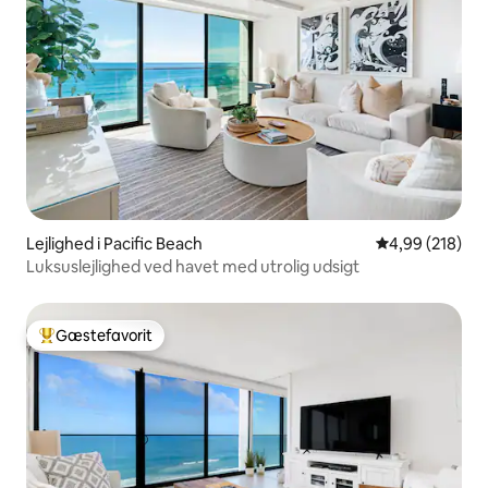
Lejlighed i Pacific Beach
4,99 ud af 5 i
4,99 (218)
Luksuslejlighed ved havet med utrolig udsigt
Gæstefavorit
Bedste gæstefavorit