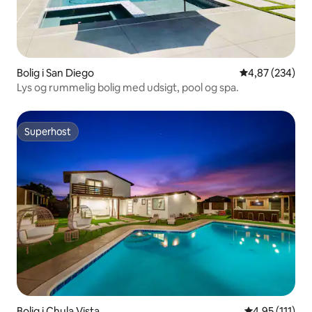
Bolig i San Diego
4,87 ud af 5 i
4,87 (234)
Lys og rummelig bolig med udsigt, pool og spa.
Superhost
Superhost
Bolig i Chula Vista
4,95 ud af 5 
4,95 (111)