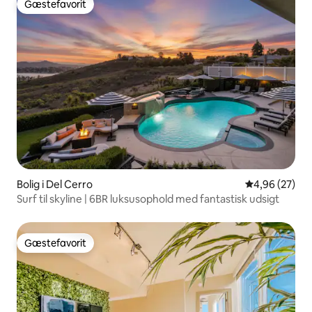
Gæstefavorit
Gæstefavorit
Bolig i Del Cerro
4,96 ud af 5 
4,96 (27)
Surf til skyline | 6BR luksusophold med fantastisk udsigt
Gæstefavorit
Gæstefavorit