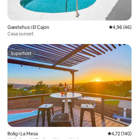
Gæstehus i El Cajon
4,96 ud af 5 
4,96 (46)
Casa sunset
Superhost
Superhost
Bolig i La Mesa
4,72 ud af 5 i
4,72 (140)