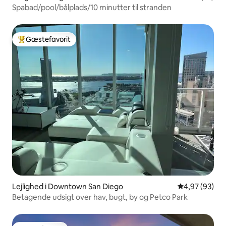
Spabad/pool/bålplads/10 minutter til stranden
Gæstefavorit
Bedste gæstefavorit
Lejlighed i Downtown San Diego
4,97 ud af 5 
4,97 (93)
Betagende udsigt over hav, bugt, by og Petco Park