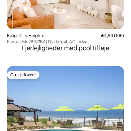
Bolig i City Heights
4,94 ud af 5 i
4,94 (106)
Fantastisk 2BR/2BA| Dykkepøl, AC, privat
Ejerlejligheder med pool til leje
Gæstefavorit
Gæstefavorit