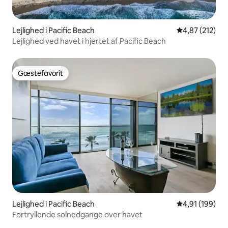
Lejlighed i Pacific Beach
4,87 ud af 5 i
4,87 (212)
Lejlighed ved havet i hjertet af Pacific Beach
Gæstefavorit
Gæstefavorit
Lejlighed i Pacific Beach
4,91 ud af 5 i
4,91 (199)
Fortryllende solnedgange over havet