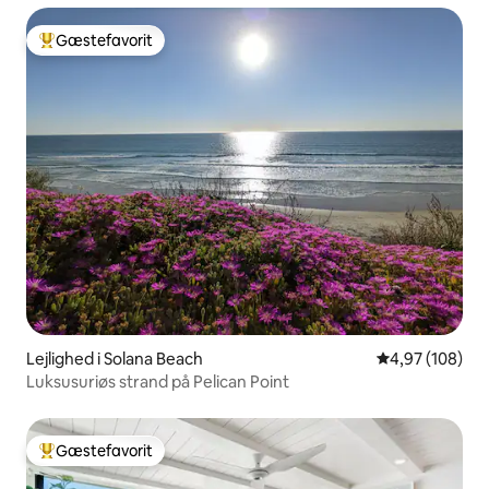
Gæstefavorit
Bedste gæstefavorit
Lejlighed i Solana Beach
4,97 ud af 5 i
4,97 (108)
Luksusuriøs strand på Pelican Point
Gæstefavorit
Bedste gæstefavorit