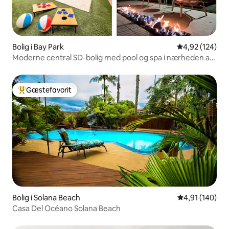
Bolig i Bay Park
4,92 ud af 5 i
4,92 (124)
Moderne central SD-bolig med pool og spa i nærheden af
stranden
Gæstefavorit
Bedste gæstefavorit
Bolig i Solana Beach
4,91 ud af 5 i
4,91 (140)
Casa Del Océano Solana Beach