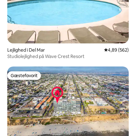
Lejlighed i Del Mar
4,89 ud af 5 i
4,89 (562)
Studiolejlighed på Wave Crest Resort
Gæstefavorit
Gæstefavorit