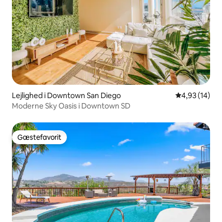
Lejlighed i Downtown San Diego
4,93 ud af 5 
4,93 (14)
Moderne Sky Oasis i Downtown SD
Gæstefavorit
Gæstefavorit