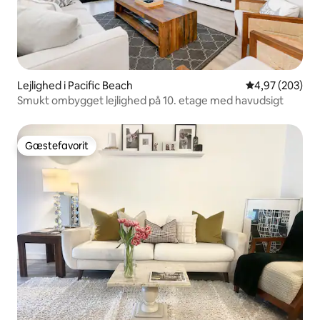
Lejlighed i Pacific Beach
4,97 ud af 5 i
4,97 (203)
Smukt ombygget lejlighed på 10. etage med havudsigt
Gæstefavorit
Gæstefavorit