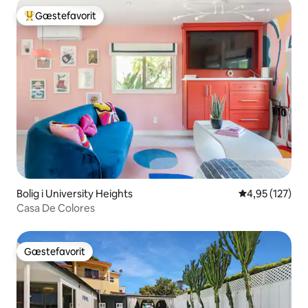
Gæstefavorit
Bedste gæstefavorit
Bolig i University Heights
4,95 ud af 5 i
4,95 (127)
Casa De Colores
Gæstefavorit
Gæstefavorit