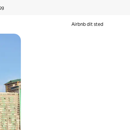
rog
Airbnb dit sted