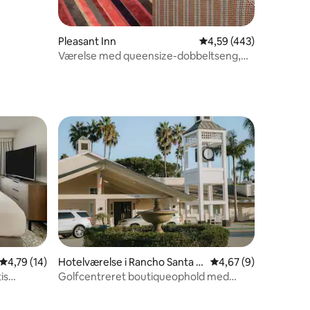
8 omtaler
Pleasant Inn
4,59 ud af 5 i gennems
4,59 (443)
Værelse med queensize-dobbeltseng,
røgfrit
4,79 ud af 5 i gennemsnitlig bedømmelse, 14 omtaler
4,79 (14)
Hotelværelse i Rancho Santa F
4,67 ud af 5 i genne
4,67 (9)
6 omtaler
e
is
Golfcentreret boutiqueophold med
tennis og spa