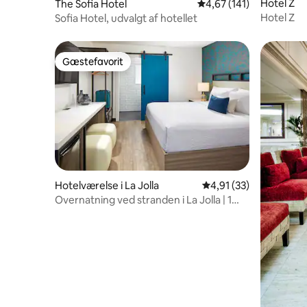
Hotel Z
The Sofia Hotel
4,67 ud af 5 i gennems
4,67 (141)
Hotel Z
Sofia Hotel, udvalgt af hotellet
Gæstefavorit
Gæstefavorit
Hotelværelse i La Jolla
4,91 ud af 5 i gennem
4,91 (33)
Overnatning ved stranden i La Jolla | 1
enhed | Tæt på kysten