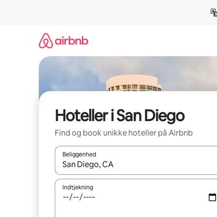
Gå
videre
til
indhold
Hoteller i San Diego
Find og book unikke hoteller på Airbnb
Beliggenhed
Når resultaterne er tilgængelige, skal du navigere
Indtjekning