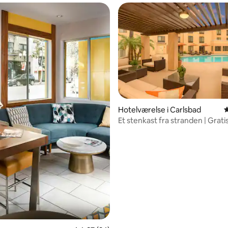
Hotelværelse i Carlsbad
4
Et stenkast fra stranden | Grati
morgenmad og pool