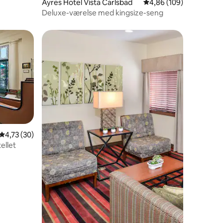
4 omtaler
Ayres Hotel Vista Carlsbad
4,86 ud af 5 i gennems
4,86 (109)
Deluxe-værelse med kingsize-seng
4,73 ud af 5 i gennemsnitlig bedømmelse, 30 omtaler
4,73 (30)
ellet