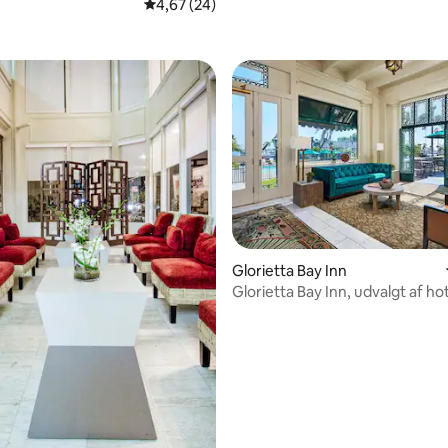
4,67 ud af 5 i gennemsnitlig bedømmelse, 2
4,67 (24)
nitlig bedømmelse, 141 omtaler
snitlig bedømmelse, 33 omtaler
Glorietta Bay Inn
Glorietta Bay Inn, udvalgt af hot