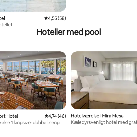
tel
4,55 ud af 5 i gennemsnitlig bedømmelse, 5
4,55 (58)
otellet
Hoteller med pool
Hotelværelse i Mira Mesa
ort Hotel
4,74 ud af 5 i gennemsnitlig bedømmelse, 4
4,74 (46)
Kæledyrsvenligt hotel med grat
else 1 kingsize-dobbeltseng
morgenmad og pool.