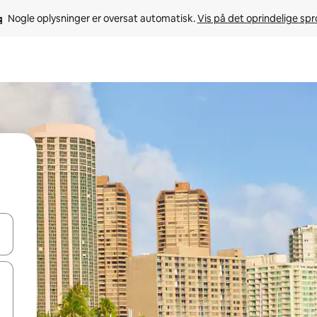
Nogle oplysninger er oversat automatisk. 
Vis på det oprindelige sp
 med piletasterne op og ned eller se mere ved at trykke eller stryge.