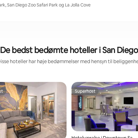
rk, San Diego Zoo Safari Park og La Jolla Cove
De bedst bedømte hoteller i San Dieg
isse hoteller har høje bedømmelser med hensyn til beliggen
st
Superhost
st
Superhost
Hotelværelse i Downtown San