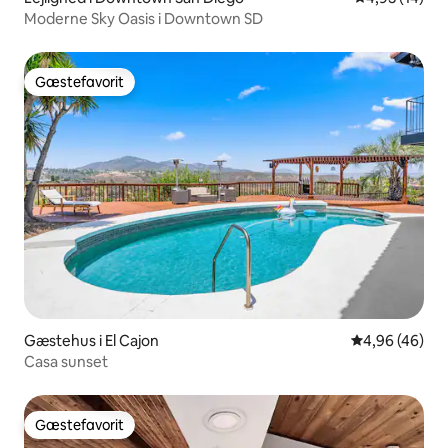
Moderne Sky Oasis i Downtown SD
Gæstefavorit
Gæstefavorit
Gæstehus i El Cajon
4,96 ud af 5 
4,96 (46)
Casa sunset
Gæstefavorit
Gæstefavorit