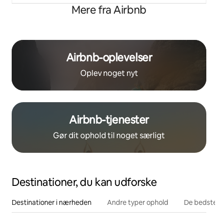
Mere fra Airbnb
Airbnb-oplevelser
Oplev noget nyt
Airbnb-tjenester
Gør dit ophold til noget særligt
Destinationer, du kan udforske
Destinationer i nærheden
Andre typer ophold
De bedste