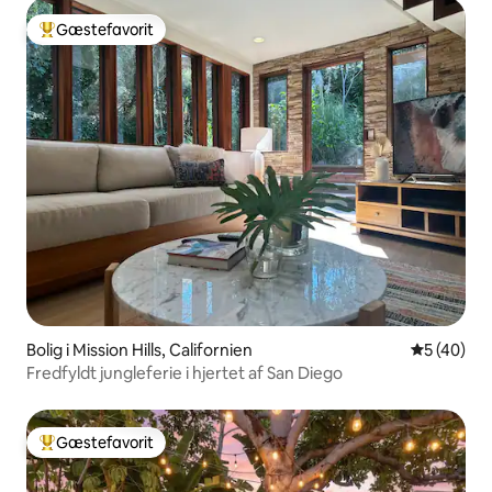
Gæstefavorit
Bedste gæstefavorit
Bolig i Mission Hills, Californien
5 ud af 5 
5 (40)
Fredfyldt jungleferie i hjertet af San Diego
Gæstefavorit
Bedste gæstefavorit