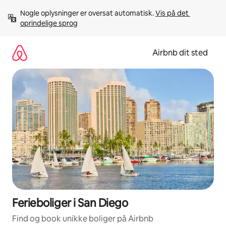
Gå
Nogle oplysninger er oversat automatisk. 
Vis på det 
videre
oprindelige sprog
til
indhold
Airbnb dit sted
Ferieboliger i San Diego
Find og book unikke boliger på Airbnb