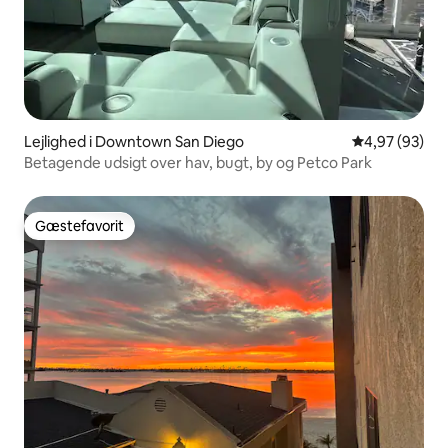
Lejlighed i Downtown San Diego
4,97 ud af 5 
4,97 (93)
Betagende udsigt over hav, bugt, by og Petco Park
Gæstefavorit
Gæstefavorit