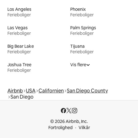
Los Angeles
Phoenix
Ferieboliger
Ferieboliger
Las Vegas
Palm Springs
Ferieboliger
Ferieboliger
Big Bear Lake
Tijuana
Ferieboliger
Ferieboliger
Joshua Tree
Vis flere
Ferieboliger
Airbnb
USA
Californien
San Diego County
San Diego
© 2026 Airbnb, Inc.
Fortrolighed
Vilkår