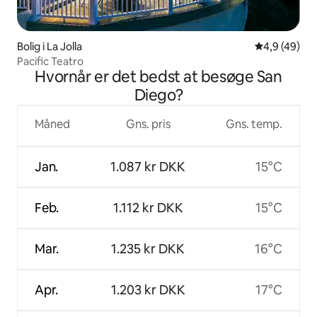
Bolig i La Jolla
4,9 ud af 5 
4,9 (49)
Pacific Teatro
Hvornår er det bedst at besøge San
Diego?
Måned
Gns. pris
Gns. temp.
Jan.
1.087 kr DKK
15°C
Feb.
1.112 kr DKK
15°C
Mar.
1.235 kr DKK
16°C
Apr.
1.203 kr DKK
17°C