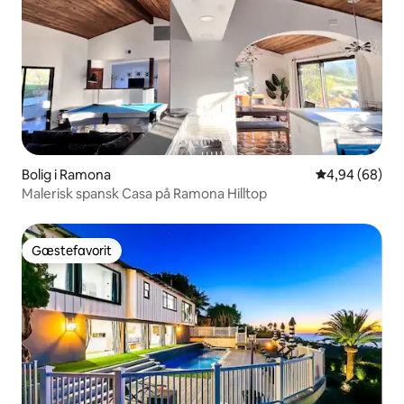
Bolig i Ramona
4,94 ud af 5 
4,94 (68)
Malerisk spansk Casa på Ramona Hilltop
Gæstefavorit
Gæstefavorit