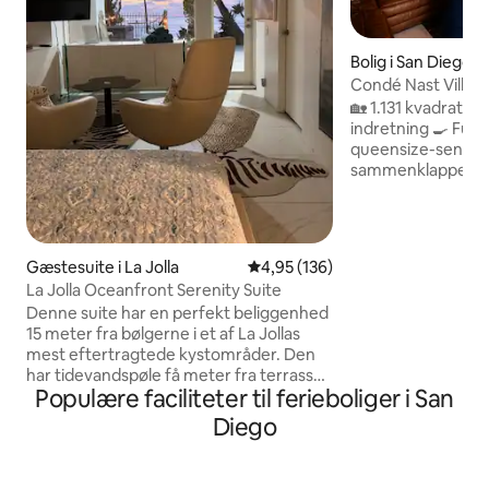
Bolig i San Diego
Condé Nast Villa |
sengepladser
🏡 1.131 kvadratf
indretning 🍳 Fuld
queensize-senge, 
sammenklappelige
Udendørs loungeo
Insta-værdigt st
løvefødder – uden
vaskemaskine og t
Gæstesuite i La Jolla
4,95 ud af 5 i gennemsnitlig be
4,95 (136)
Baggård med fuld 
La Jolla Oceanfront Serenity Suite
parkering (2 pladser
Denne suite har en perfekt beliggenhed
centrum 🦁 8 minut
15 meter fra bølgerne i et af La Jollas
Park ✈️ 12 minutter
mest eftertragtede kystområder. Den
–> Vil du nyde de
har tidevandspøle få meter fra terrassen
lige en advarsel – 
Populære faciliteter til ferieboliger i San
og spabadet på 150 kvadratmeter og et
basisprisen, men k
lille indvendigt område på 22
ekstra gebyr.
Diego
kvadratmeter med en suite med
kingsize-seng. Privat og hyggeligt.
Spisebord og noget madlavning udenfor,