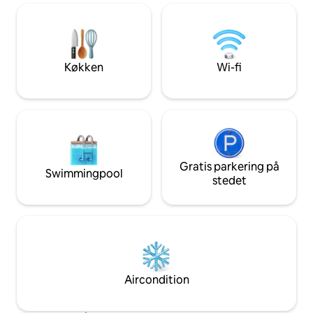
men absolut INGEN MADRESTER eller
kaffegrums i afløbene. Adgang til
stenstrand fra naboparken, sandstrand i
nærheden, hejrer og pelikaner flyver
over hovedet. Espressomaskine og
Køkken
Wi-fi
mikrobølgeovn, køleskab/fryser,
elektrisk stegepande, Netflix.
Gratis parkering på
Swimmingpool
stedet
Aircondition