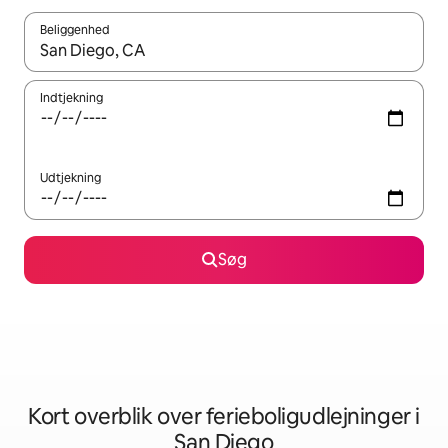
Beliggenhed
Når resultaterne er tilgængelige, skal du navigere med piletaste
Indtjekning
Udtjekning
Søg
Kort overblik over ferieboligudlejninger i
San Diego