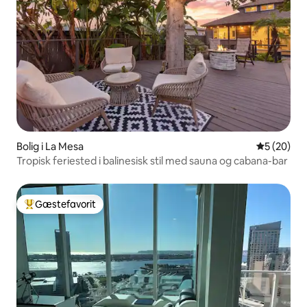
Bolig i La Mesa
5 ud af 5 
5 (20)
Tropisk feriested i balinesisk stil med sauna og cabana-bar
Gæstefavorit
Bedste gæstefavorit