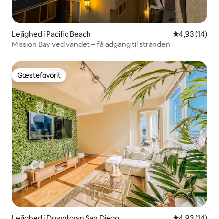
Lejlighed i Pacific Beach
4,93 ud af 5 
4,93 (14)
Mission Bay ved vandet – få adgang til stranden
Gæstefavorit
Gæstefavorit
Lejlighed i Downtown San Diego
4,93 ud af 5 
4,93 (14)