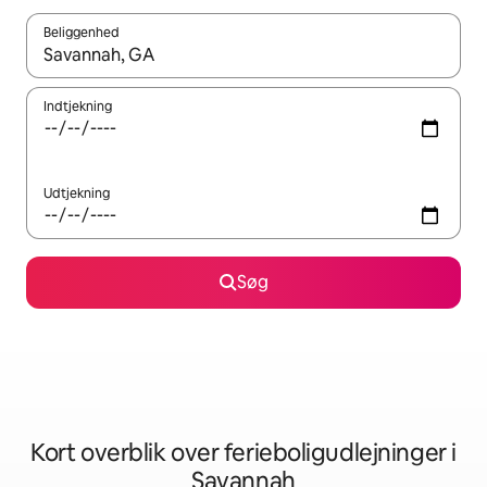
Beliggenhed
Når resultaterne er tilgængelige, skal du navigere med piletaste
Indtjekning
Udtjekning
Søg
Kort overblik over ferieboligudlejninger i
Savannah