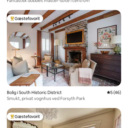
Fantastisk dobbelt master-suite i centrum
Gæstefavorit
Bedste gæstefavorit
Bolig i South Historic District
5 ud af 5 
5 (46)
Smukt, privat vognhus ved Forsyth Park
Gæstefavorit
Bedste gæstefavorit