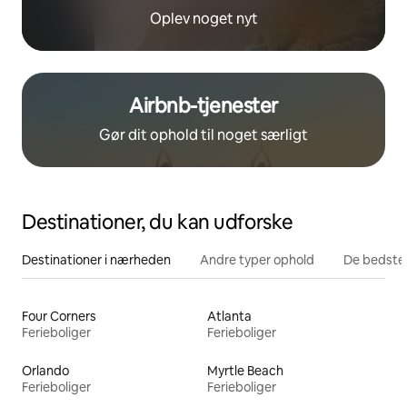
Oplev noget nyt
Airbnb-tjenester
Gør dit ophold til noget særligt
Destinationer, du kan udforske
Destinationer i nærheden
Andre typer ophold
De bedste
Four Corners
Atlanta
Ferieboliger
Ferieboliger
Orlando
Myrtle Beach
Ferieboliger
Ferieboliger