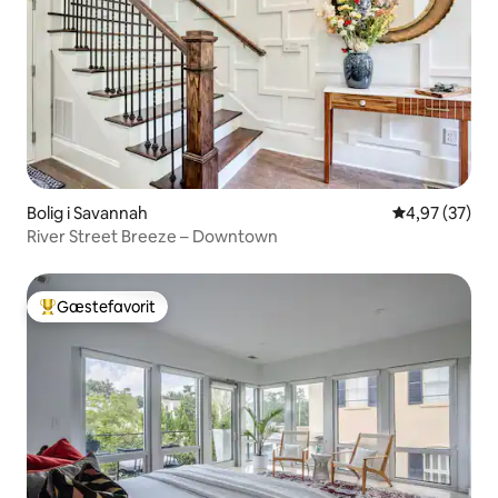
Bolig i Savannah
4,97 ud af 5 
4,97 (37)
River Street Breeze – Downtown
Gæstefavorit
Bedste gæstefavorit