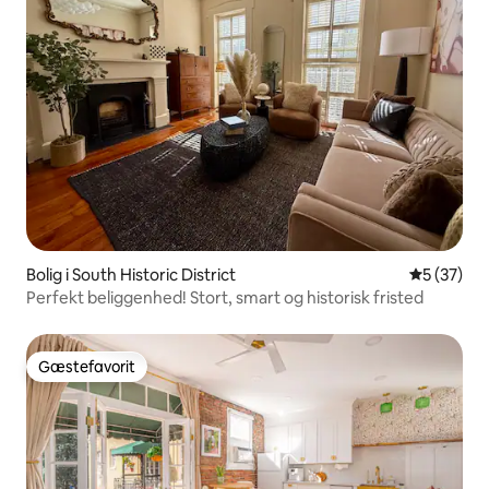
Bolig i South Historic District
5 ud af 5 
5 (37)
Perfekt beliggenhed! Stort, smart og historisk fristed
Gæstefavorit
Gæstefavorit