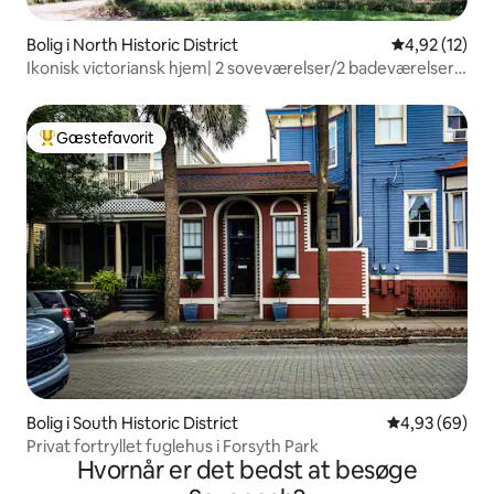
Bolig i North Historic District
4,92 ud af 5 
4,92 (12)
Ikonisk victoriansk hjem| 2 soveværelser/2 badeværelser |
Gårdhave| Parkering
Gæstefavorit
Bedste gæstefavorit
Bolig i South Historic District
4,93 ud af 5 
4,93 (69)
Privat fortryllet fuglehus i Forsyth Park
Hvornår er det bedst at besøge