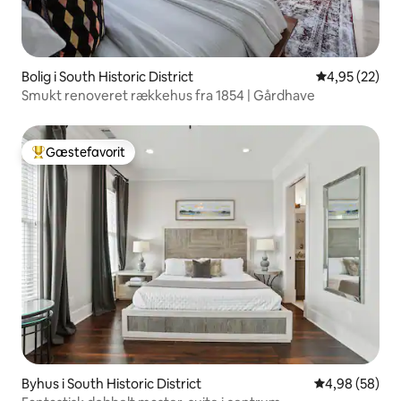
Bolig i South Historic District
4,95 ud af 5 
4,95 (22)
Smukt renoveret rækkehus fra 1854 | Gårdhave
Gæstefavorit
Bedste gæstefavorit
Byhus i South Historic District
4,98 ud af 5 
4,98 (58)