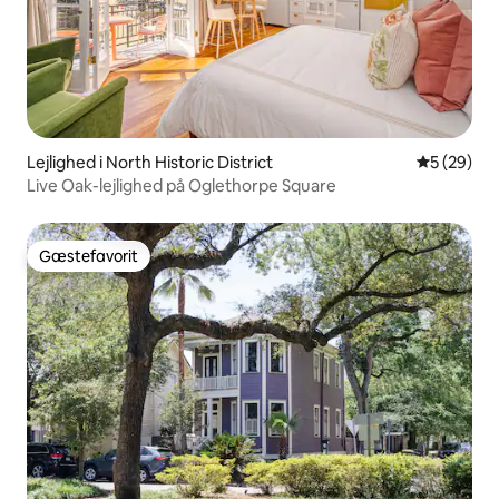
Lejlighed i North Historic District
5 ud af 5 
5 (29)
Live Oak-lejlighed på Oglethorpe Square
Gæstefavorit
Gæstefavorit