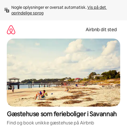
Gå
Nogle oplysninger er oversat automatisk. 
Vis på det 
videre
oprindelige sprog
til
indhold
Airbnb dit sted
Gæstehuse som ferieboliger i Savannah
Find og book unikke gæstehuse på Airbnb