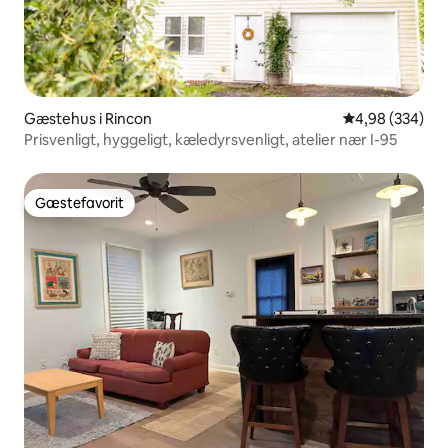
Gæstehus i Rincon
4,98 ud af 5 i
4,98 (334)
Prisvenligt, hyggeligt, kæledyrsvenligt, atelier nær I-95
Gæstefavorit
Gæstefavorit