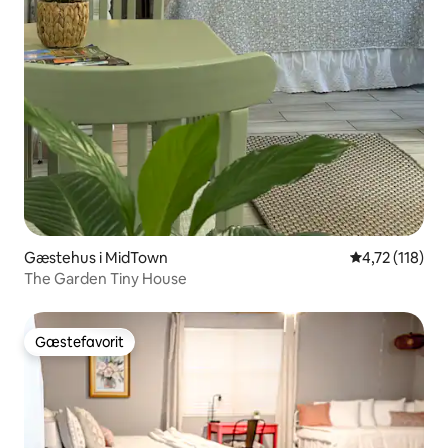
Gæstehus i MidTown
4,72 ud af 5 
4,72 (118)
The Garden Tiny House
Gæstefavorit
Gæstefavorit