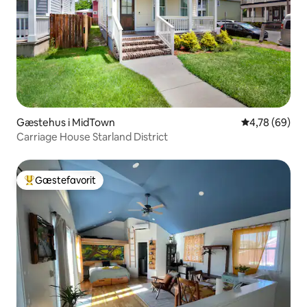
Gæstehus i MidTown
4,78 ud af 5 
4,78 (69)
Carriage House Starland District
Gæstefavorit
Bedste gæstefavorit