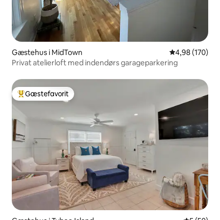
Gæstehus i MidTown
4,98 ud af 5 i
4,98 (170)
Privat atelierloft med indendørs garageparkering
Gæstefavorit
Bedste gæstefavorit