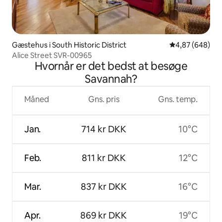
Gæstehus i South Historic District
4,87 ud af 5 i
4,87 (648)
Alice Street SVR-00965
Hvornår er det bedst at besøge
Savannah?
Måned
Gns. pris
Gns. temp.
Jan.
714 kr DKK
10°C
Feb.
811 kr DKK
12°C
Mar.
837 kr DKK
16°C
Apr.
869 kr DKK
19°C