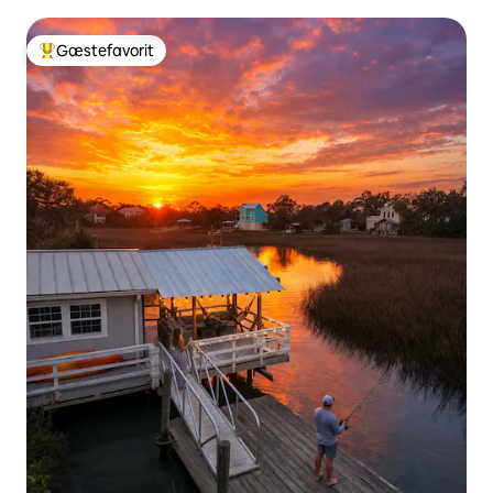
Gæstefavorit
Bedste gæstefavorit