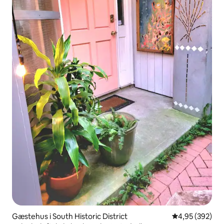
Gæstehus i South Historic District
4,95 ud af 5 i
4,95 (392)