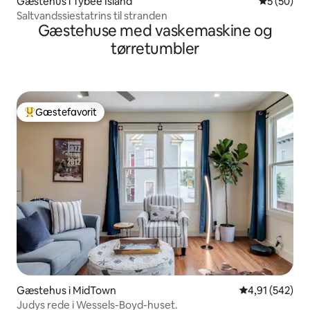
Gæstehus i Tybee Island
5 ud af 5 
5 (50)
Saltvandssiestatrins til stranden
Gæstehuse med vaskemaskine og
tørretumbler
Gæstefavorit
Bedste gæstefavorit
Gæstehus i MidTown
4,91 ud af 5 i
4,91 (542)
Judys rede i Wessels-Boyd-huset.