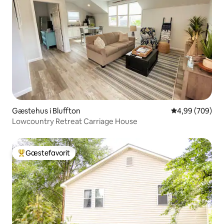
Gæstehus i Bluffton
4,99 ud af 5 i
4,99 (709)
Lowcountry Retreat Carriage House
Gæstefavorit
Bedste gæstefavorit