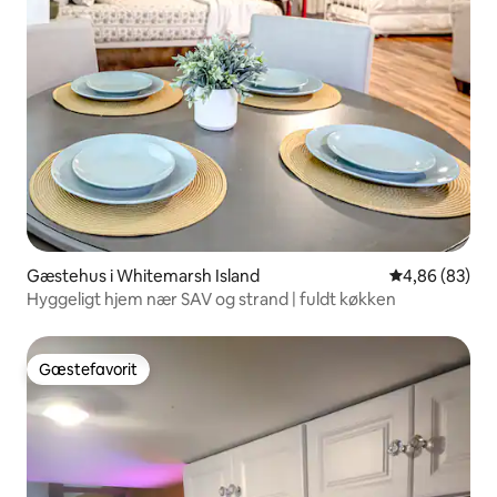
Gæstehus i Whitemarsh Island
4,86 ud af 5 
4,86 (83)
Hyggeligt hjem nær SAV og strand | fuldt køkken
Gæstefavorit
Gæstefavorit