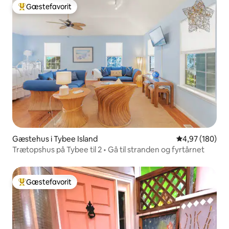
Gæstefavorit
Bedste gæstefavorit
Gæstehus i Tybee Island
4,97 ud af 5 i
4,97 (180)
Trætopshus på Tybee til 2 • Gå til stranden og fyrtårnet
Gæstefavorit
Bedste gæstefavorit