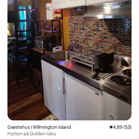
Gæstehus i Wilmington Island
4,89 ud af 5 
4,89 (53)
Hytten på Golden Isles