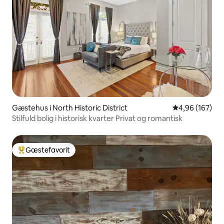
Gæstehus i North Historic District
4,96 ud af 5 i
4,96 (167)
Stilfuld bolig i historisk kvarter Privat og romantisk
Gæstefavorit
Bedste gæstefavorit