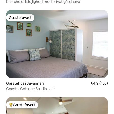
Kalecheloftslejlighed med privat gårdhave
Gæstefavorit
Gæstefavorit
Gæstehus i Savannah
4,9 ud af 5 i
4,9 (156)
Coastal Cottage Studio Unit
Gæstefavorit
Bedste gæstefavorit