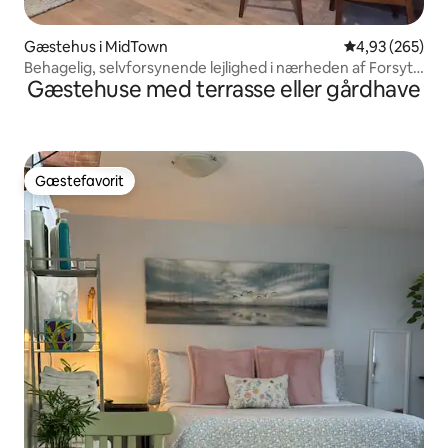
Gæstehus i MidTown
4,93 ud af 5 i
4,93 (265)
Behagelig, selvforsynende lejlighed i nærheden af Forsyth
Gæstehuse med terrasse eller gårdhave
Park
Gæstefavorit
Gæstefavorit