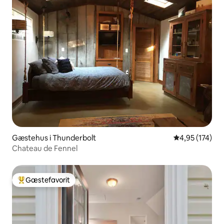
Gæstehus i Thunderbolt
4,95 ud af 5 i
4,95 (174)
Chateau de Fennel
Gæstefavorit
Bedste gæstefavorit