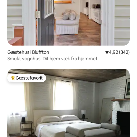
Gæstehus i Bluffton
4,92 ud af 5 i
4,92 (342)
Smukt vognhus! Dit hjem væk fra hjemmet
Gæstefavorit
Bedste gæstefavorit