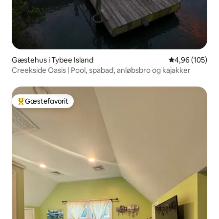
Gæstehus i Tybee Island
4,96 ud af 5 i
4,96 (105)
Creekside Oasis | Pool, spabad, anløbsbro og kajakker
Gæstefavorit
Bedste gæstefavorit