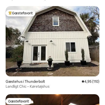
Gæstefavorit
Bedste gæstefavorit
Gæstehus i Thunderbolt
4,95 ud af 5 i
4,95 (110)
Landligt Chic – Køretøjshus
Gæstefavorit
Gæstefavorit