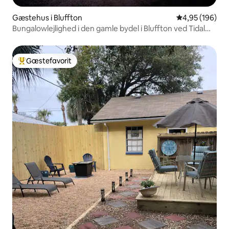
Gæstehus i Bluffton
4,95 ud af 5 i
4,95 (196)
Bungalowlejlighed i den gamle bydel i Bluffton ved Tidal
Cove
Gæstefavorit
Bedste gæstefavorit