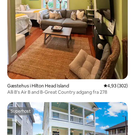
Gæstehus i Hilton Head Island
4,93 ud af 5 i
4,93 (302)
Alli B's Air B and B-Great Country adgang fra 278
Superhost
Superhost