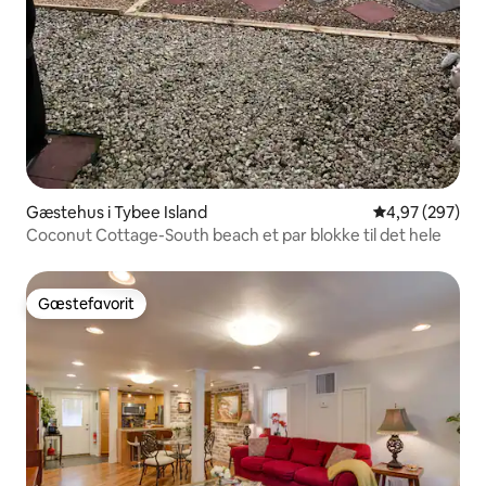
Gæstehus i Tybee Island
4,97 ud af 5 i
4,97 (297)
Coconut Cottage-South beach et par blokke til det hele
Gæstefavorit
Gæstefavorit