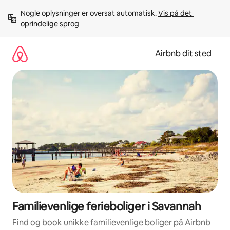
Gå
Nogle oplysninger er oversat automatisk. 
Vis på det 
videre
oprindelige sprog
til
indhold
Airbnb dit sted
Familievenlige ferieboliger i Savannah
Find og book unikke familievenlige boliger på Airbnb