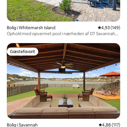
Bolig i Whitemarsh Island
4,93 ud af 5 i
4,93 (149)
Ophold med opvarmet pool i nærheden af DT Savannah
og Tybee Beach
Gæstefavorit
Gæstefavorit
Bolig i Savannah
4,88 ud af 5 i
4,88 (117)