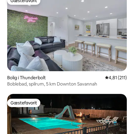
Gæstefavorit
Gæstefavorit
Bolig i Thunderbolt
4,81 ud af 5 
4,81 (211)
Boblebad, spilrum, 5 km Downton Savannah
Gæstefavorit
Gæstefavorit