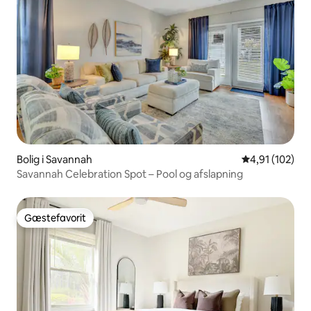
Bolig i Savannah
4,91 ud af 5 i
4,91 (102)
Savannah Celebration Spot – Pool og afslapning
Gæstefavorit
Gæstefavorit