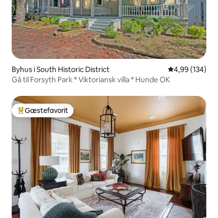
Byhus i South Historic District
4,99 ud af 5 i
4,99 (134)
Gå til Forsyth Park * Viktoriansk villa * Hunde OK
Gæstefavorit
Bedste gæstefavorit