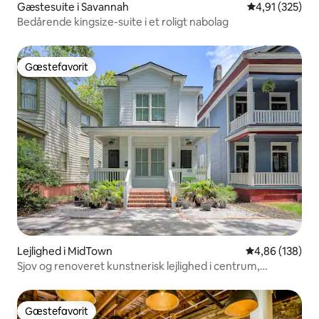
Gæstesuite i Savannah
4,91 ud af 5 i
4,91 (325)
Bedårende kingsize-suite i et roligt nabolag
Gæstefavorit
Gæstefavorit
Lejlighed i MidTown
4,86 ud af 5 i
4,86 (138)
Sjov og renoveret kunstnerisk lejlighed i centrum,
hundevenlig wi
Gæstefavorit
Gæstefavorit