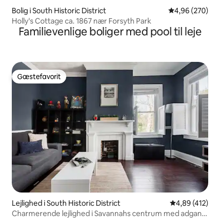
Bolig i South Historic District
4,96 ud af 5 i
4,96 (270)
Holly's Cottage ca. 1867 nær Forsyth Park
Familievenlige boliger med pool til leje
Gæstefavorit
Gæstefavorit
Lejlighed i South Historic District
4,89 ud af 5 i
4,89 (412)
Charmerende lejlighed i Savannahs centrum med adgang