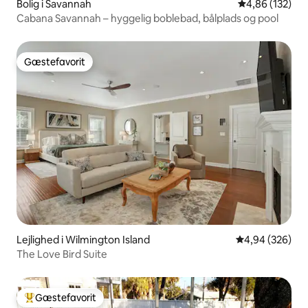
Bolig i Savannah
4,86 ud af 5 i
4,86 (132)
Cabana Savannah – hyggelig boblebad, bålplads og pool
Gæstefavorit
Gæstefavorit
Lejlighed i Wilmington Island
4,94 ud af 5 i
4,94 (326)
The Love Bird Suite
Gæstefavorit
Bedste gæstefavorit