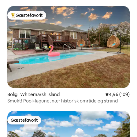
til pool
Gæstefavorit
Bedste gæstefavorit
Bolig i Whitemarsh Island
4,96 ud af 5 i
4,96 (109)
Smukt! Pool+lagune, nær historisk område og strand
Gæstefavorit
Gæstefavorit