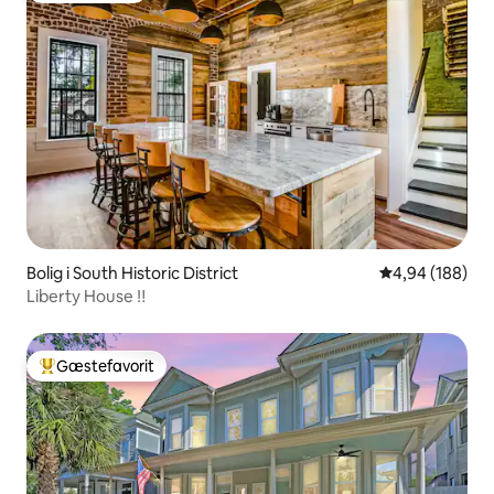
Bolig i South Historic District
4,94 ud af 5 i
4,94 (188)
Liberty House ‼️
Gæstefavorit
Bedste gæstefavorit