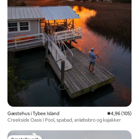
Gæstehus i Tybee Island
4,96 ud af 5 i
4,96 (105)
Creekside Oasis | Pool, spabad, anløbsbro og kajakker