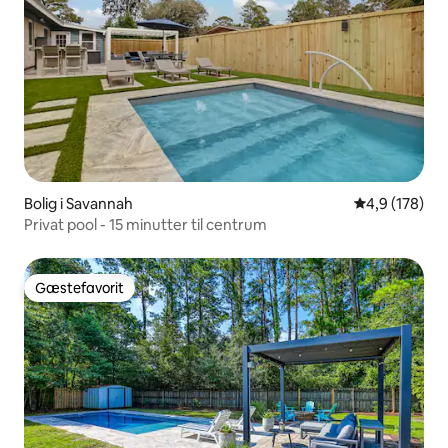
Bolig i Savannah
4,9 ud af 5 i
4,9 (178)
Privat pool - 15 minutter til centrum
Gæstefavorit
Gæstefavorit