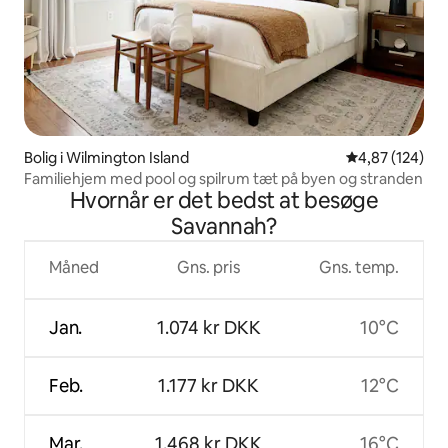
Bolig i Wilmington Island
4,87 ud af 5 i
4,87 (124)
Familiehjem med pool og spilrum tæt på byen og stranden
Hvornår er det bedst at besøge
Savannah?
Måned
Gns. pris
Gns. temp.
Jan.
1.074 kr DKK
10°C
Feb.
1.177 kr DKK
12°C
Mar.
1.468 kr DKK
16°C