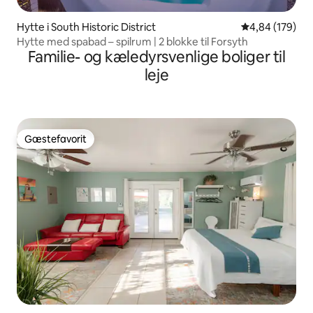
Hytte i South Historic District
4,84 ud af 5 i
4,84 (179)
Hytte med spabad – spilrum | 2 blokke til Forsyth
Familie- og kæledyrsvenlige boliger til
leje
Gæstefavorit
Gæstefavorit