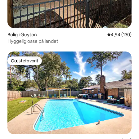
Bolig i Guyton
4,94 ud af 5 i
4,94 (130)
Hyggelig oase på landet
Gæstefavorit
Gæstefavorit