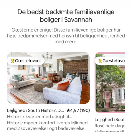
De bedst bedømte familievenlige
boliger i Savannah
Gæsterne er enige: Disse familievenlige boliger har
høje bedømmelser med hensyn til beliggenhed, renhed
med mere.
Gæstefavorit
Gæstefavorit
Bedste gæstefavorit
Bedste gæstefavo
Lejlighed i South Historic Dis
4,97 ud af 5 i gennemsnitlig be
4,97 (190)
trict
Historisk kvarter med udsigt til
Lejlighed i South H
katedralen.
Historie møder komfort i vores lejlighed
strict
Rosé hele dagen –
med 2 soveværelser og 1 badeværelse i
hjem i Savannah!
Velkommen til Ros