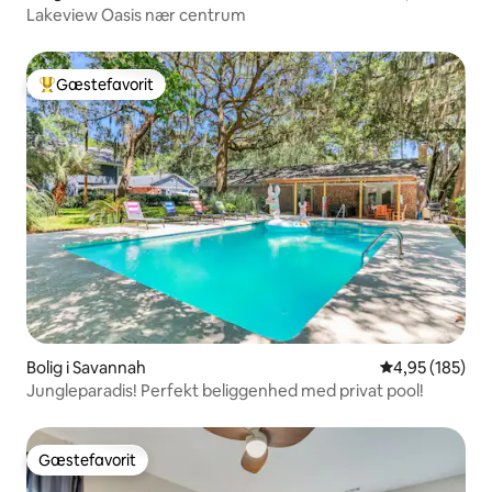
Lakeview Oasis nær centrum
Gæstefavorit
Bedste gæstefavorit
Bolig i Savannah
4,95 ud af 5 i
4,95 (185)
Jungleparadis! Perfekt beliggenhed med privat pool!
Gæstefavorit
Gæstefavorit