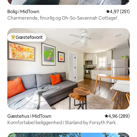
Bolig i MidTown
4,97 ud af 5 i
4,97 (251)
Charmerende, finurlig og Oh-So-Savannah Cottage!
Gæstefavorit
Bedste gæstefavorit
Gæstehus i MidTown
4,96 ud af 5 i
4,96 (289)
Komfortabel beliggenhed i Starland by Forsyth Park