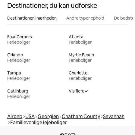
Destinationer, du kan udforske
Destinationer i nærheden
Andre typer ophold
De bedste
Four Corners
Atlanta
Ferieboliger
Ferieboliger
Orlando
Myrtle Beach
Ferieboliger
Ferieboliger
Tampa
Charlotte
Ferieboliger
Ferieboliger
Gatlinburg
Vis flere
Ferieboliger
Airbnb
USA
Georgien
Chatham County
Savannah
Familievenlige lejeboliger