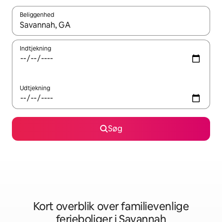
Beliggenhed
Når resultaterne er tilgængelige, skal du navigere med piletaste
Indtjekning
Udtjekning
Søg
Kort overblik over familievenlige
ferieboliger i Savannah