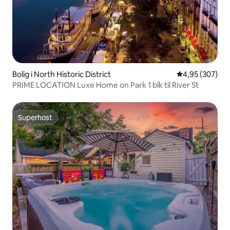
Bolig i North Historic District
4,95 ud af 5 i
4,95 (307)
PRIME LOCATION Luxe Home on Park 1 blk til River St
Superhost
Superhost