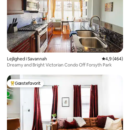
Lejlighed i Savannah
4,9 ud af 5 i
4,9 (464)
Dreamy and Bright Victorian Condo Off Forsyth Park
Gæstefavorit
Bedste gæstefavorit