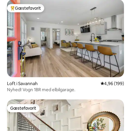
Gæstefavorit
Bedste gæstefavorit
Loft i Savannah
4,96 ud af 5 i
4,96 (199)
Nyhed! Vogn 1BR med elbilgarage.
Gæstefavorit
Gæstefavorit