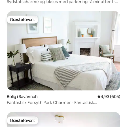
Sydstatscharme og luksus med parkering få minutter fra
Forsyth!
Gæstefavorit
Gæstefavorit
Bolig i Savannah
4,93 ud af 5 i
4,93 (605)
Fantastisk Forsyth Park Charmer - Fantastisk
beliggenhed!
Gæstefavorit
Gæstefavorit