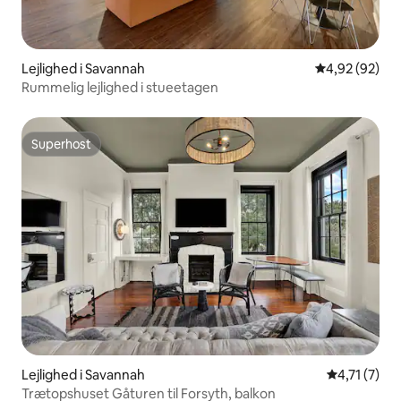
Lejlighed i Savannah
4,92 ud af 5 
4,92 (92)
Rummelig lejlighed i stueetagen
Superhost
Superhost
Lejlighed i Savannah
4,71 ud af 
4,71 (7)
Trætopshuset Gåturen til Forsyth, balkon