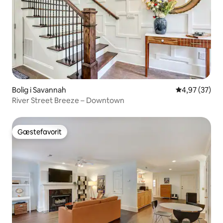
Bolig i Savannah
4,97 ud af 5 
4,97 (37)
River Street Breeze – Downtown
Gæstefavorit
Gæstefavorit