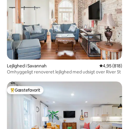
Lejlighed i Savannah
4,95 ud af 5 i
4,95 (818)
Omhyggeligt renoveret lejlighed med udsigt over River St
Gæstefavorit
Bedste gæstefavorit