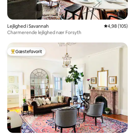
Lejlighed i Savannah
4,98 ud af 5 i
4,98 (105)
Charmerende lejlighed nær Forsyth
Gæstefavorit
Bedste gæstefavorit