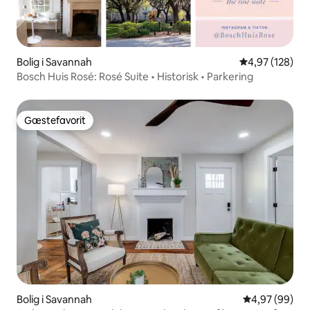
Bolig i Savannah
4,97 ud af 5 i
4,97 (128)
Bosch Huis Rosé: Rosé Suite • Historisk • Parkering
Gæstefavorit
Gæstefavorit
Bolig i Savannah
4,97 ud af 5 
4,97 (99)