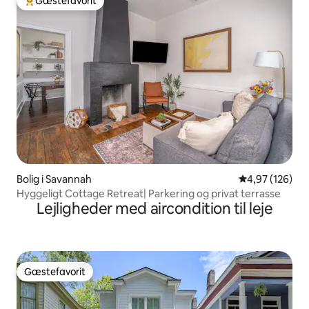
Gæstefavorit
Bedste gæstefavorit
Bolig i Savannah
4,97 ud af 5 i
4,97 (126)
Hyggeligt Cottage Retreat| Parkering og privat terrasse
Lejligheder med aircondition til leje
Gæstefavorit
Gæstefavorit