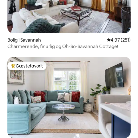
Bolig i Savannah
4,97 ud af 5 i
4,97 (251)
Charmerende, finurlig og Oh-So-Savannah Cottage!
Gæstefavorit
Bedste gæstefavorit