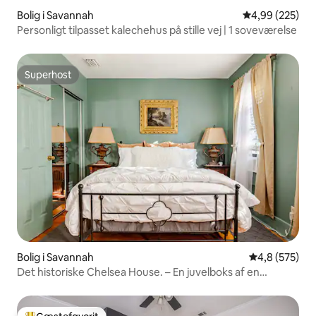
Bolig i Savannah
4,99 ud af 5 i
4,99 (225)
Personligt tilpasset kalechehus på stille vej | 1 soveværelse
Superhost
Superhost
Bolig i Savannah
4,8 ud af 5 i
4,8 (575)
Det historiske Chelsea House. – En juvelboks af en
ejendom