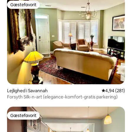
Gæstefavorit
Gæstefavorit
Lejlighed i Savannah
4,94 ud af 5 i
4,94 (281)
Forsyth Silk-n-art (elegance-komfort-gratis parkering)
Gæstefavorit
Gæstefavorit