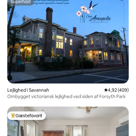
Superhost
Superhost
Lejlighed i Savannah
4,92 ud af 5 i
4,92 (409)
Ombygget victoriansk lejlighed ved siden af Forsyth Park
Gæstefavorit
Bedste gæstefavorit