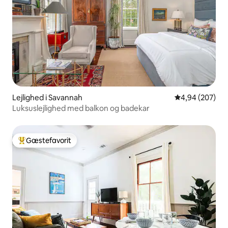
Lejlighed i Savannah
4,94 ud af 5 i
4,94 (207)
Luksuslejlighed med balkon og badekar
Gæstefavorit
Bedste gæstefavorit