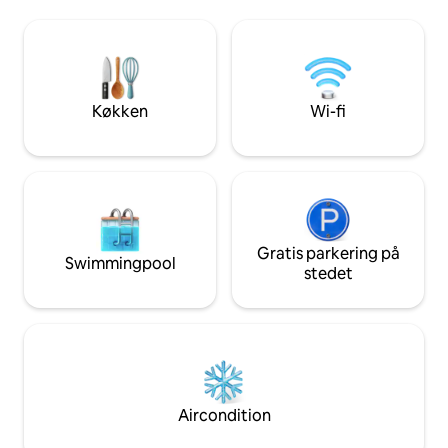
gammeldags char
første sal med to soveværelser og et
dig! Beliggenheden 
badeværelse (med plads til op til seks
Landmark Historic 
personer), der blev fuldt renoveret og
restaureret i 2020, ligger kun få skridt fra
Forsyth Park og er perfekt til at gå til alt
det smukke, historiske centrum
Køkken
Wi-fi
Savannah har at tilbyde. SVR-02119
Gratis parkering på
Swimmingpool
stedet
Aircondition