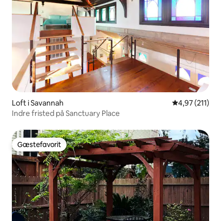
Loft i Savannah
4,97 ud af 5 i
4,97 (211)
Indre fristed på Sanctuary Place
Gæstefavorit
Gæstefavorit