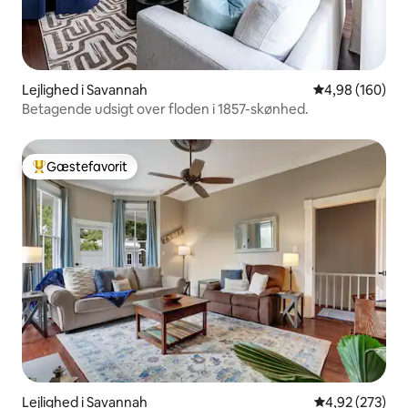
Lejlighed i Savannah
4,98 ud af 5 i
4,98 (160)
Betagende udsigt over floden i 1857-skønhed.
Gæstefavorit
Bedste gæstefavorit
Lejlighed i Savannah
4,92 ud af 5 i
4,92 (273)