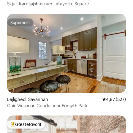
Skjult køretøjshus nær Lafayette Square
Superhost
Superhost
Lejlighed i Savannah
4,87 ud af 5 i
4,87 (527)
Chic Victorian Condo near Forsyth Park
Gæstefavorit
Bedste gæstefavorit