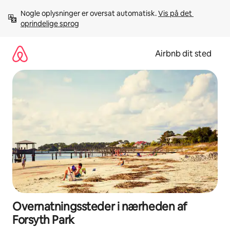
Gå
Nogle oplysninger er oversat automatisk. 
Vis på det 
videre
oprindelige sprog
til
indhold
Airbnb dit sted
Overnatningssteder i nærheden af
Forsyth Park