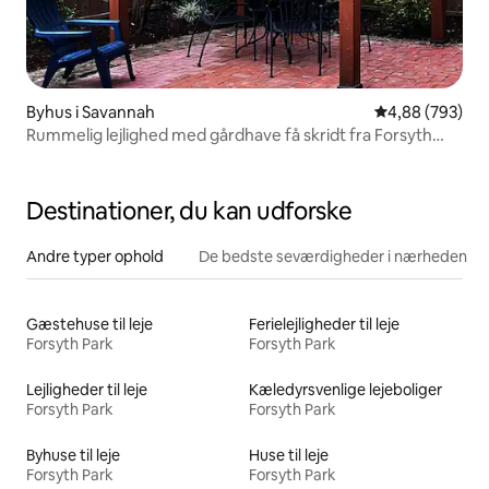
Byhus i Savannah
4,88 ud af 5 i
4,88 (793)
Rummelig lejlighed med gårdhave få skridt fra Forsyth
Park
Destinationer, du kan udforske
Andre typer ophold
De bedste seværdigheder i nærheden
Gæstehuse til leje
Ferielejligheder til leje
Forsyth Park
Forsyth Park
Lejligheder til leje
Kæledyrsvenlige lejeboliger
Forsyth Park
Forsyth Park
Byhuse til leje
Huse til leje
Forsyth Park
Forsyth Park