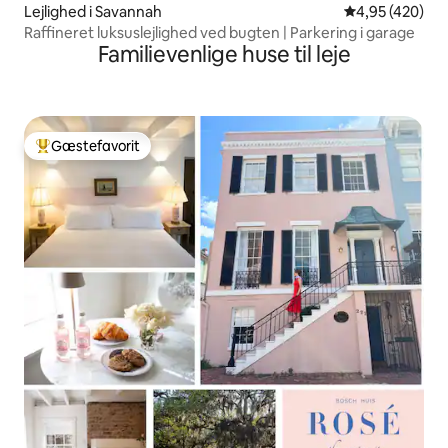
Lejlighed i Savannah
4,95 ud af 5 i
4,95 (420)
Raffineret luksuslejlighed ved bugten | Parkering i garage
Familievenlige huse til leje
Gæstefavorit
Bedste gæstefavorit