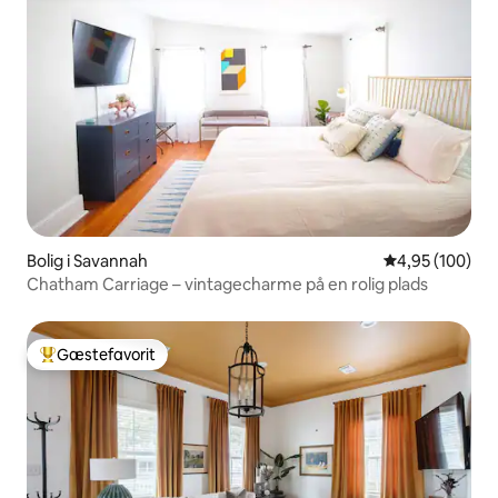
Bolig i Savannah
4,95 ud af 5 i
4,95 (100)
Chatham Carriage – vintagecharme på en rolig plads
Gæstefavorit
Bedste gæstefavorit