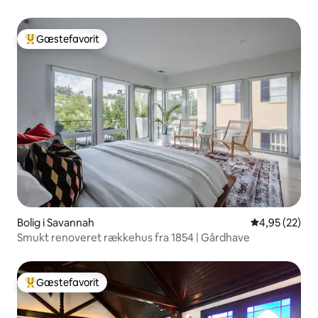
Gæstefavorit
Bedste gæstefavorit
Bolig i Savannah
4,95 ud af 5 
4,95 (22)
Smukt renoveret rækkehus fra 1854 | Gårdhave
Gæstefavorit
Bedste gæstefavorit