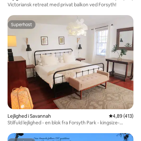
Victoriansk retreat med privat balkon ved Forsyth!
Superhost
Superhost
Lejlighed i Savannah
4,89 ud af 5 i
4,89 (413)
Stilfuld lejlighed - en blok fra Forsyth Park - kingsize-
dobbeltseng