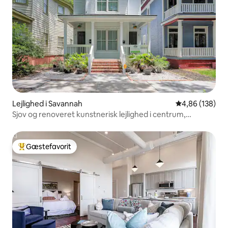
Lejlighed i Savannah
4,86 ud af 5 i
4,86 (138)
Sjov og renoveret kunstnerisk lejlighed i centrum,
hundevenlig wi
Gæstefavorit
Bedste gæstefavorit