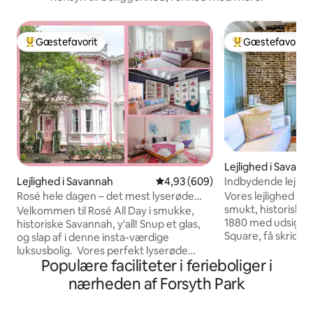
Gæstefavorit
Gæstefavorit
Bedste gæstefavorit
Bedste gæstefavo
Lejlighed i Savann
Indbydende lejligh
Lejlighed i Savannah
4,93 ud af 5 i gennemsnitlig be
4,93 (609)
historisk kvarter
Vores lejlighed på t
Rosé hele dagen – det mest lyserøde
smukt, historisk 
hjem i Savannah!
Velkommen til Rosé All Day i smukke,
1880 med udsigt o
historiske Savannah, y'all! Snup et glas,
Square, få skridt 
og slap af i denne insta-værdige
dejligt køkken med 
luksusbolig. Vores perfekt lyserøde
hurtig bid mad, h
Populære faciliteter i ferieboliger i
victorianske hus fra 1885, der ofte kaldes
stue (med udtrækk
"Barbie Dream House", kombinerer
nærheden af Forsyth Park
soveværelse med 
gammeldags detaljer med en munter,
badeværelse og al 
moderne stemning. Vores lejlighed på