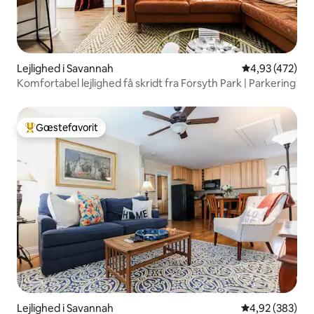
Lejlighed i Savannah
4,93 ud af 5 i
4,93 (472)
Komfortabel lejlighed få skridt fra Forsyth Park | Parkering
Gæstefavorit
Bedste gæstefavorit
Lejlighed i Savannah
4,92 ud af 5 i
4,92 (383)