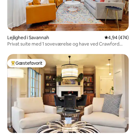
Lejlighed i Savannah
4,94 ud af 5 i
4,94 (474)
Privat suite med 1 soveværelse og have ved Crawford
Square
Gæstefavorit
Bedste gæstefavorit