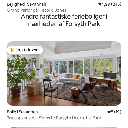
Lejlighed i Savannah
4,99 ud af 5 i
4,99 (245)
Grand Parlor på Historic Jones
Andre fantastiske ferieboliger i
nærheden af Forsyth Park
Gæstefavorit
Bedste gæstefavorit
Bolig i Savannah
5 ud af 5 
5 (19)
Trætopshuset – Steps to Forsyth i hjertet af SAV