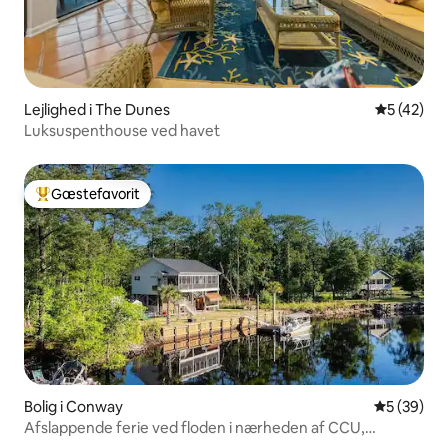
Lejlighed i The Dunes
5 ud af 5 
5 (42)
Luksuspenthouse ved havet
Gæstefavorit
Bedste gæstefavorit
Bolig i Conway
5 ud af 5 
5 (39)
Afslappende ferie ved floden i nærheden af CCU,
Conway og strande