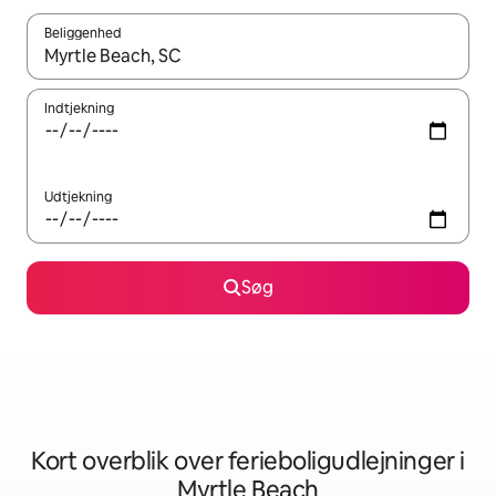
Beliggenhed
Når resultaterne er tilgængelige, skal du navigere med piletaste
Indtjekning
Udtjekning
Søg
Kort overblik over ferieboligudlejninger i
Myrtle Beach