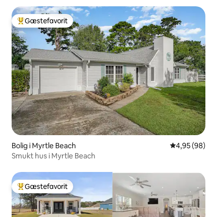
Gæstefavorit
Bedste gæstefavorit
Bolig i Myrtle Beach
4,95 ud af 5 
4,95 (98)
Smukt hus i Myrtle Beach
Gæstefavorit
Bedste gæstefavorit