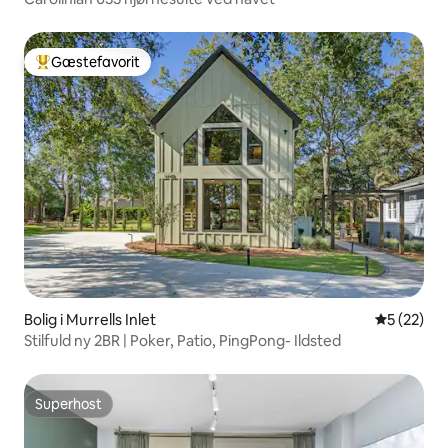
Gæstefavorit
Bedste gæstefavorit
Bolig i Murrells Inlet
5 ud af 5 
5 (22)
Stilfuld ny 2BR | Poker, Patio, PingPong- Ildsted
Superhost
Superhost