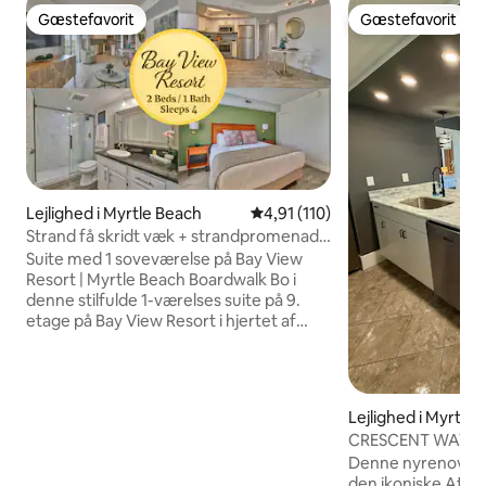
Gæstefavorit
Gæstefavorit
Gæstefavorit
Gæstefavorit
Lejlighed i Myrtle Beach
4,91 ud af 5 i gennemsnitlig b
4,91 (110)
Strand få skridt væk + strandpromenade
| Bay View Resort
Suite med 1 soveværelse på Bay View
Resort | Myrtle Beach Boardwalk Bo i
denne stilfulde 1-værelses suite på 9.
etage på Bay View Resort i hjertet af
Myrtle Beach. Privat balkon med udsigt
over byen og solnedgangen, fuldt
udstyret køkken,
vaskemaskine/tørretumbler og 55"
Lejlighed i Myrtle
smart-tv'er. Beliggende direkte ved
CRESCENT WAVE 
strandpromenaden, kun få skridt fra
Beliggenhed
Denne nyrenoverede
stranden, restauranter og Starbucks.
den ikoniske Atlan
Nyd resortfaciliteterne, herunder den