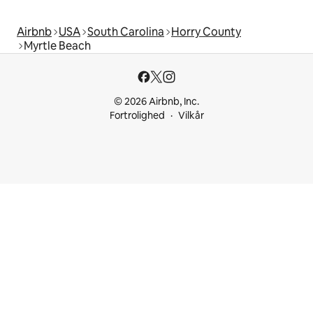
Airbnb
USA
South Carolina
Horry County
Myrtle Beach
© 2026 Airbnb, Inc.
Fortrolighed
Vilkår