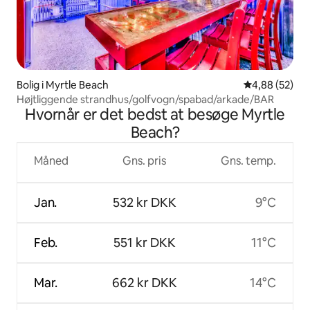
Bolig i Myrtle Beach
4,88 ud af 5 
4,88 (52)
Højtliggende strandhus/golfvogn/spabad/arkade/BAR
Hvornår er det bedst at besøge Myrtle
Beach?
Måned
Gns. pris
Gns. temp.
Jan.
532 kr DKK
9°C
Feb.
551 kr DKK
11°C
Mar.
662 kr DKK
14°C