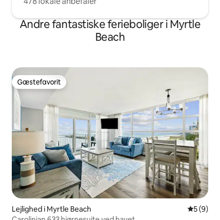
478 lokale anbefaler
Andre fantastiske ferieboliger i Myrtle
Beach
Gæstefavorit
Gæstefavorit
Lejlighed i Myrtle Beach
5 ud af 5
5 (9)
Carolinian 633 hjørnesuite ved havet