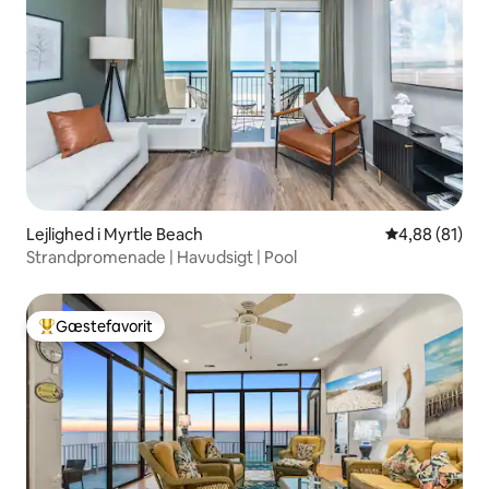
Lejlighed i Myrtle Beach
4,88 ud af 5 
4,88 (81)
Strandpromenade | Havudsigt | Pool
Gæstefavorit
Bedste gæstefavorit