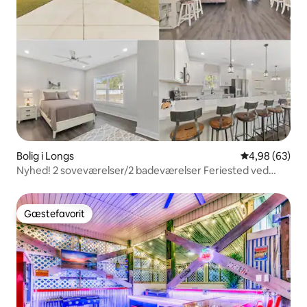
Bolig i Longs
4,98 ud af 5 
4,98 (63)
Nyhed! 2 soveværelser/2 badeværelser Feriested ved
kysten North Myrtle Beach
Gæstefavorit
Gæstefavorit