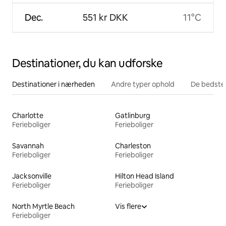
Dec.
551 kr DKK
11°C
Destinationer, du kan udforske
Destinationer i nærheden
Andre typer ophold
De bedste
Charlotte
Gatlinburg
Ferieboliger
Ferieboliger
Savannah
Charleston
Ferieboliger
Ferieboliger
Jacksonville
Hilton Head Island
Ferieboliger
Ferieboliger
North Myrtle Beach
Vis flere
Ferieboliger