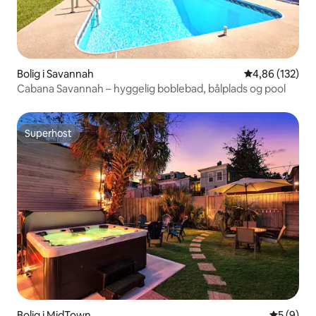
Bolig i Savannah
4,86 ud af 5 i
4,86 (132)
Cabana Savannah – hyggelig boblebad, bålplads og pool
Superhost
Superhost
Bolig i MidTown
5 ud af 5
5 (9)