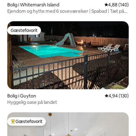
Bolig i Whitemarsh Island
4,88 ud af 5 i
4,88 (140)
Ejendom og hytte med 6 soveværelser | Spabad | Tæt på
stranden
Gæstefavorit
Gæstefavorit
Bolig i Guyton
4,94 ud af 5 i
4,94 (130)
Hyggelig oase på landet
Gæstefavorit
Bedste gæstefavorit