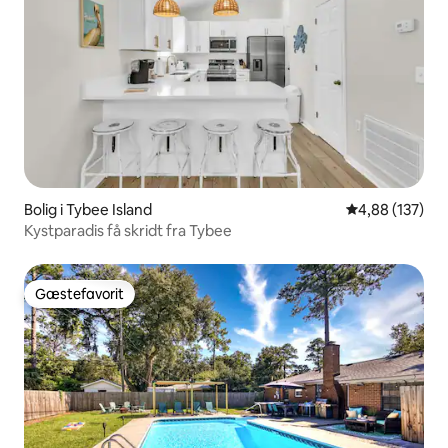
Bolig i Tybee Island
4,88 ud af 5 i
4,88 (137)
Kystparadis få skridt fra Tybee
Gæstefavorit
Gæstefavorit