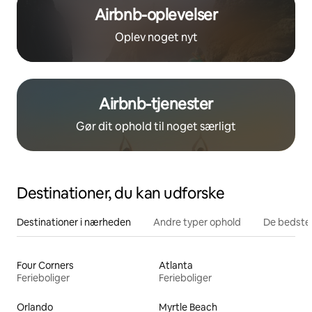
Airbnb-oplevelser
Oplev noget nyt
Airbnb-tjenester
Gør dit ophold til noget særligt
Destinationer, du kan udforske
Destinationer i nærheden
Andre typer ophold
De bedste
Four Corners
Atlanta
Ferieboliger
Ferieboliger
Orlando
Myrtle Beach