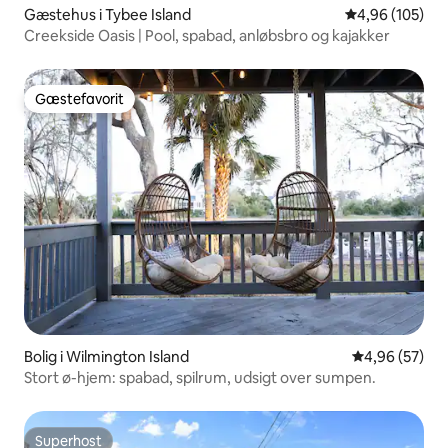
Gæstehus i Tybee Island
4,96 ud af 5 i
4,96 (105)
Creekside Oasis | Pool, spabad, anløbsbro og kajakker
Gæstefavorit
Gæstefavorit
Bolig i Wilmington Island
4,96 ud af 5 
4,96 (57)
Stort ø-hjem: spabad, spilrum, udsigt over sumpen.
Superhost