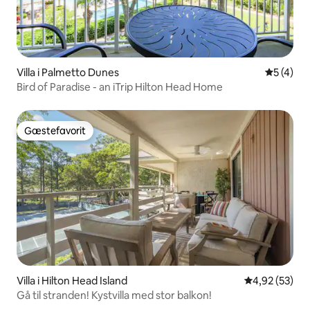
Villa i Palmetto Dunes
5 ud af 5
5 (4)
Bird of Paradise - an iTrip Hilton Head Home
Gæstefavorit
Gæstefavorit
Villa i Hilton Head Island
4,92 ud af 5 
4,92 (53)
Gå til stranden! Kystvilla med stor balkon!