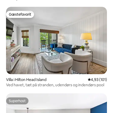
Gæstefavorit
Gæstefavorit
Villa i Hilton Head Island
4,93 ud af 5 i
4,93 (101)
Ved havet, tæt på stranden, udendørs og indendørs pool
Superhost
Superhost