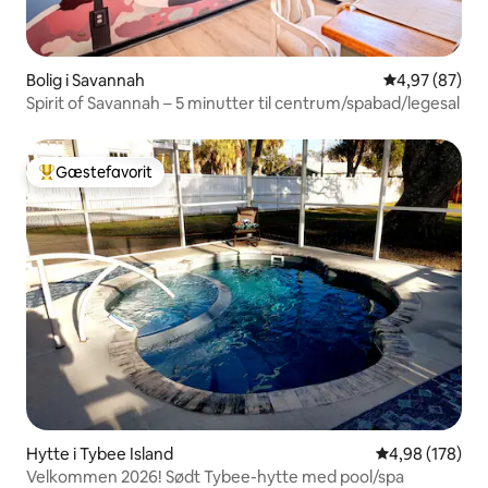
Bolig i Savannah
4,97 ud af 5 
4,97 (87)
Spirit of Savannah – 5 minutter til centrum/spabad/legesal
Gæstefavorit
Bedste gæstefavorit
Hytte i Tybee Island
4,98 ud af 5 i
4,98 (178)
Velkommen 2026! Sødt Tybee-hytte med pool/spa