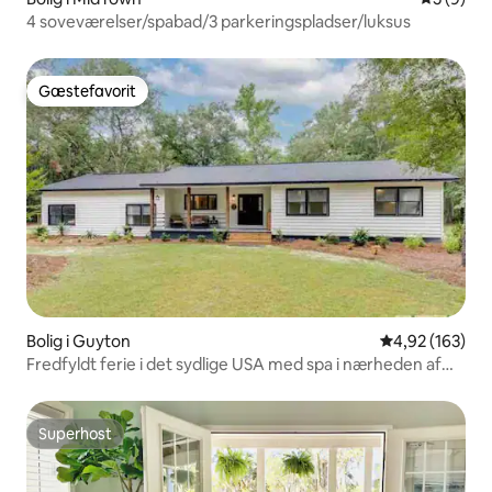
4 soveværelser/spabad/3 parkeringspladser/luksus
Gæstefavorit
Gæstefavorit
Bolig i Guyton
4,92 ud af 5 i
4,92 (163)
Fredfyldt ferie i det sydlige USA med spa i nærheden af
Savannah
Superhost
Superhost