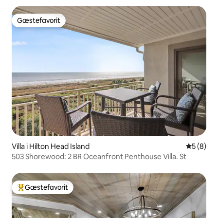
Gæstefavorit
Gæstefavorit
Villa i Hilton Head Island
5 ud af 5
5 (8)
503 Shorewood: 2 BR Oceanfront Penthouse Villa. St
Gæstefavorit
Bedste gæstefavorit