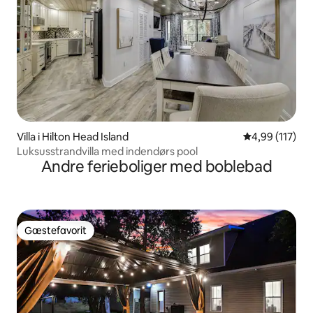
Villa i Hilton Head Island
4,99 ud af 5 i
4,99 (117)
Luksusstrandvilla med indendørs pool
Andre ferieboliger med boblebad
Gæstefavorit
Gæstefavorit