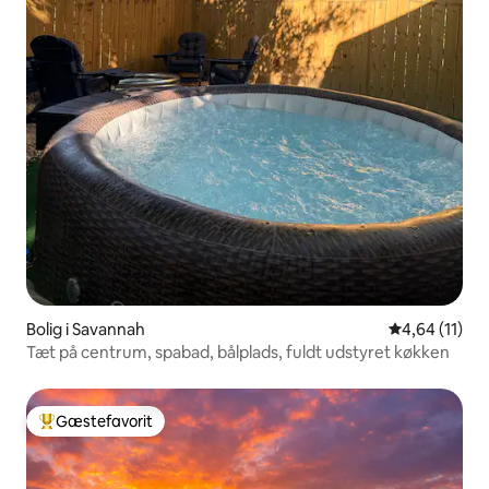
Bolig i Savannah
4,64 ud af 5 
4,64 (11)
Tæt på centrum, spabad, bålplads, fuldt udstyret køkken
Gæstefavorit
Bedste gæstefavorit