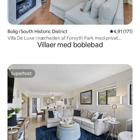
Bolig i South Historic District
4,91 ud af 5 
4,91 (171)
Villa De Luxe i nærheden af Forsyth Park med privat
Villaer med boblebad
boblebad
Superhost
Superhost