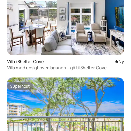
Villa i Shelter Cove
Nyt ove
Ny
Villa med udsigt over lagunen – gå til Shelter Cove
Superhost
Superhost