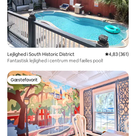
Lejlighed i South Historic District
4,83 ud af 5 i
4,83 (361)
Fantastisk lejlighed i centrum med fælles pool!
Gæstefavorit
Gæstefavorit