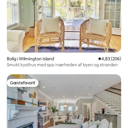
Bolig i Wilmington Island
4,83 ud af 5 i
4,83 (206)
Smukt kysthus med spa i nærheden af byen og stranden
Gæstefavorit
Gæstefavorit