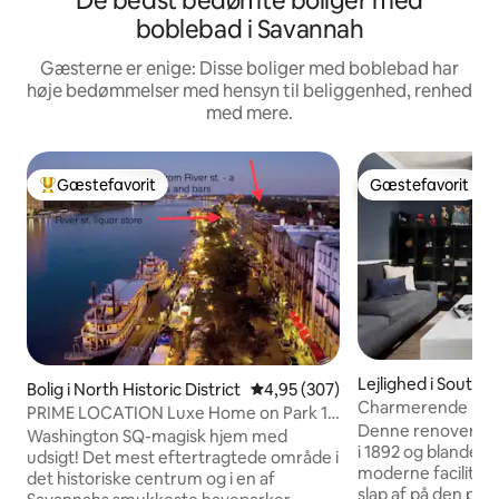
De bedst bedømte boliger med
boblebad i Savannah
Gæsterne er enige: Disse boliger med boblebad har
høje bedømmelser med hensyn til beliggenhed, renhed
med mere.
Gæstefavorit
Gæstefavorit
Bedste gæstefavorit
Gæstefavorit
Lejlighed i South H
Bolig i North Historic District
4,95 ud af 5 i gennemsnitlig be
4,95 (307)
trict
Charmerende lejli
PRIME LOCATION Luxe Home on Park 1
centrum med adgan
Denne renoverede 
blk til River St
Washington SQ-magisk hjem med
i 1892 og blander
udsigt! Det mest eftertragtede område i
moderne faciliteter
det historiske centrum og i en af
slap af på den pri