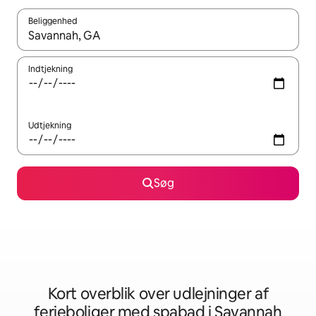
Beliggenhed
Når resultaterne er tilgængelige, skal du navigere med piletaste
Indtjekning
Udtjekning
Søg
Kort overblik over udlejninger af
ferieboliger med spabad i Savannah