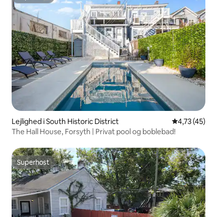
Superhost
Lejlighed i South Historic District
4,73 ud af 5 
4,73 (45)
The Hall House, Forsyth | Privat pool og boblebad!
Superhost
Superhost