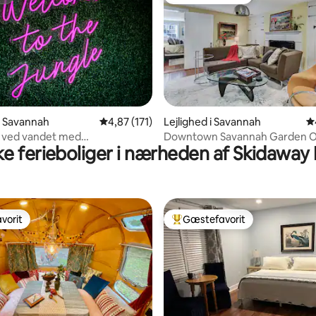
st
Bedste gæstefavorit
nitlig bedømmelse, 320 omtaler
 i Savannah
4,87 ud af 5 i gennemsnitlig bedømmelse, 17
4,87 (171)
Lejlighed i Savannah
4
 ved vandet med
Downtown Savannah Garden O
e ferieboliger i nærheden af Skidaway 
ation og boblebad!
Forsyth Park
vorit
Gæstefavorit
vorit
Bedste gæstefavorit