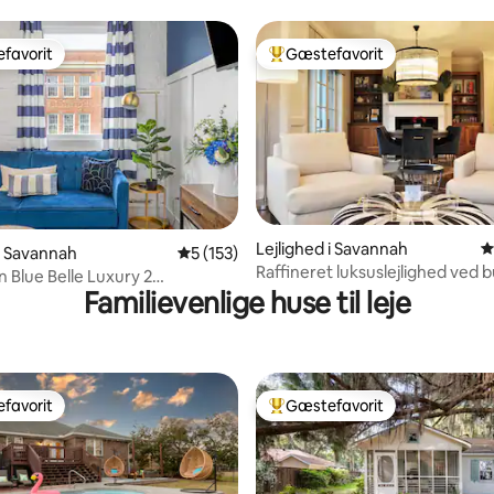
 Forsyth Park!
Broughton
favorit
Gæstefavorit
gæstefavorit
Bedste gæstefavorit
Lejlighed i Savannah
4
nitlig bedømmelse, 118 omtaler
 i Savannah
5 ud af 5 i gennemsnitlig bedømmelse, 15
5 (153)
Raffineret luksuslejlighed ved b
 Blue Belle Luxury 2
Parkering i garage
Familievenlige huse til leje
ser | 1 badeværelse Historisk
favorit
Gæstefavorit
gæstefavorit
Bedste gæstefavorit