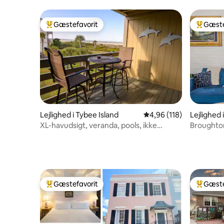
Strandudstyr medfølger
skridt fra
Gæstefavorit
Gæste
Bedste gæstefavorit
Bedste 
Lejlighed i Tybee Island
4,96 ud af 5 i gennems
4,96 (118)
Lejlighed
XL-havudsigt, veranda, pools, ikke
Broughton
overfyldt
soveværel
lejlighed
Gæstefavorit
Gæste
Bedste gæstefavorit
Bedste 