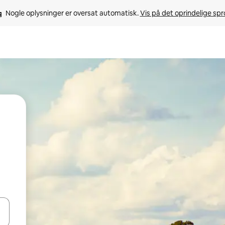
Nogle oplysninger er oversat automatisk. 
Vis på det oprindelige sp
 med piletasterne op og ned eller se mere ved at trykke eller stryge.