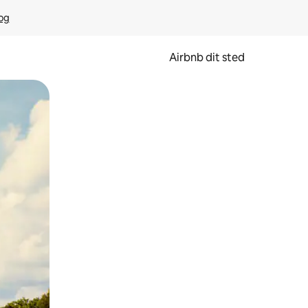
rog
Airbnb dit sted