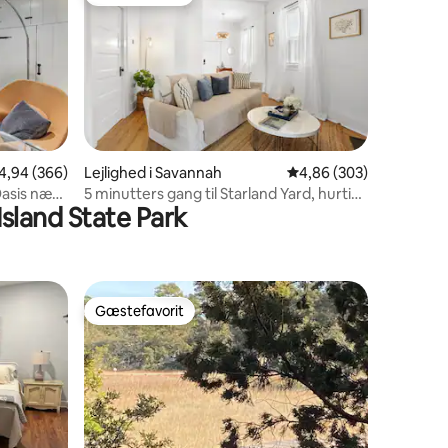
Gæstefavorit
1 omtaler
,94 ud af 5 i gennemsnitlig bedømmelse, 366 omtaler
4,94 (366)
Lejlighed i Savannah
4,86 ud af 5 i gennems
4,86 (303)
asis nær
5 minutters gang til Starland Yard, hurtig
Island State Park
wi-fi, moderne lejlighed
Gæstefavorit
Gæstefavorit