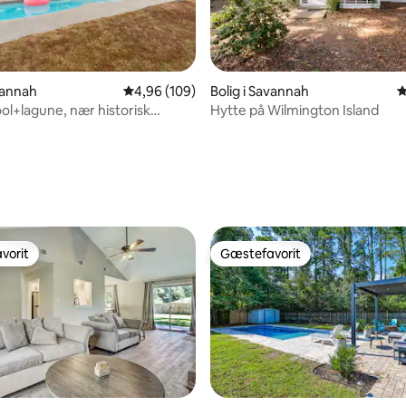
avannah
4,96 ud af 5 i gennemsnitlig bedømmelse, 10
4,96 (109)
Bolig i Savannah
4
ol+lagune, nær historisk
Hytte på Wilmington Island
g strand
nitlig bedømmelse, 128 omtaler
vorit
Gæstefavorit
vorit
Gæstefavorit