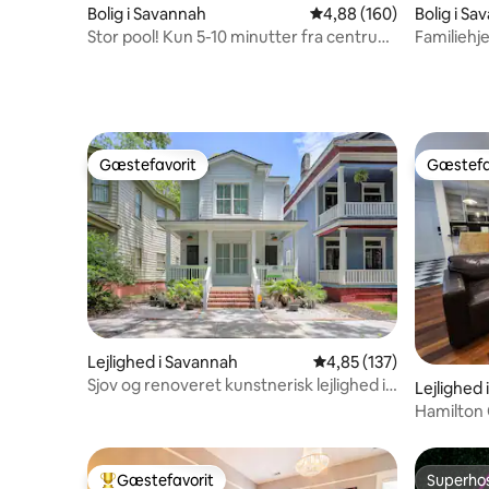
Bolig i Savannah
4,88 ud af 5 i gennems
4,88 (160)
Bolig i S
Stor pool! Kun 5-10 minutter fra centrum
Familiehj
af Sav
Gæstefavorit
Gæstefa
Gæstefavorit
Gæstefa
Lejlighed i Savannah
4,85 ud af 5 i gennems
4,85 (137)
Sjov og renoveret kunstnerisk lejlighed i
Lejlighed
centrum, hundevenlig wi
Hamilton 
beliggend
Gæstefavorit
Superho