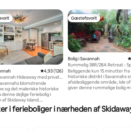
vorit
Gæstefavorit
vorit
Gæstefavorit
Bolig i Savannah
4
Rummelig 3BR/2BA Retreat - Sp
nyt køkken
nitlig bedømmelse, 325 omtaler
vannah
4,93 ud af 5 i gennemsnitlig bedømmelse, 12
4,93 (126)
Beliggende kun 15 minutter fra
historiske distrikt i Savannahs
avannah Hideaway med privat
afsidesliggende område, Isle o
Savannahs blomstrende
giver denne rummelige bolig m
e og det maleriske historiske
soveværelser/to badeværelser
ra denne dejlige feriebolig i
perfekte mulighed for at slappe
af Skidaway Island.
underholde efter en lang dag 
n er egnet til par eller endda
er i ferieboliger i nærheden af Skidawa
sightseeing! Isle of Hope har en
de og har indkvartering i
mest berømte og mindeværdi
il med 1 badeværelse, et
avenuer med træer, der findes 
et køkken, et Smart TV og et
og er hjemsted for den ikonisk
endørs område. Efter dage,