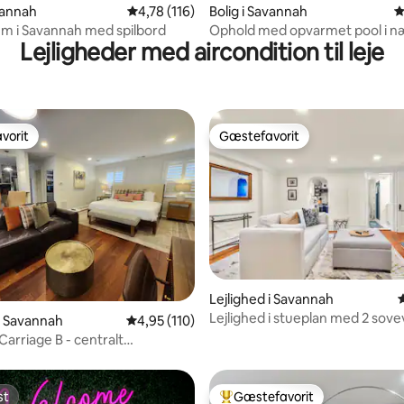
nitlig bedømmelse, 160 omtaler
avannah
4,78 ud af 5 i gennemsnitlig bedømmelse, 11
4,78 (116)
Bolig i Savannah
4
em i Savannah med spilbord
Ophold med opvarmet pool i 
Lejligheder med aircondition til leje
af DT Savannah og Tybee Beac
vorit
Gæstefavorit
vorit
Gæstefavorit
nitlig bedømmelse, 137 omtaler
Lejlighed i Savannah
Lejlighed i stueplan med 2 sov
 i Savannah
4,95 ud af 5 i gennemsnitlig bedømmelse, 11
4,95 (110)
og 2 badeværelser i det historis
Carriage B - centralt
e, gårdhave
st
Gæstefavorit