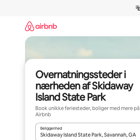
Gå
videre
til
indhold
Overnatningssteder i
nærheden af Skidaway
Island State Park
Book unikke feriesteder, boliger med mere på
Airbnb
Beliggenhed
Når resultaterne er tilgængelige, skal du navigere