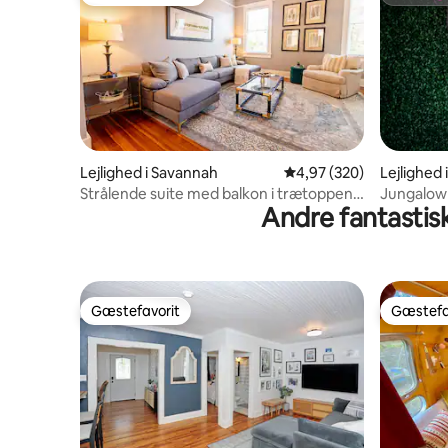
Bedste gæstefavorit
Superho
Lejlighed i Savannah
4,97 ud af 5 i gennems
4,97 (320)
Lejlighed
Strålende suite med balkon i trætoppen
Jungalow
Andre fantastisk
nær Forsyth
dockingst
Gæstefavorit
Gæstefa
Gæstefavorit
Gæstefa