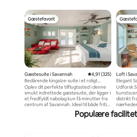
Gæstefavorit
Gæstefa
Gæstefavorit
Gæstefa
Gæstesuite i Savannah
4,91 ud af 5 i gennems
4,91 (325)
Loft i Sa
Bedårende kingsize-suite i et roligt
Elegant S
nabolag
have
Oplev dit perfekte tilflugtssted i denne
Udforsk 
smukt indrettede gæstesuite, der ligger i
kunstscen
et fredfyldt nabolag kun få minutter fra
distrikt f
centrum af Savannah. Ideel til både fritid
nærheden 
og bekvemmelighed. 13 minutters kørsel
Ejendomme
Populære facilitet
til centrum af Savannah, 5 minutter til
solorejsen
Memorial Hospital, 7 minutter til
studio-st
Wormsloe Historic Site. 3 minutters gang
nyrenover
til Cohen's Retreat, 3 minutters gang til
privat ud