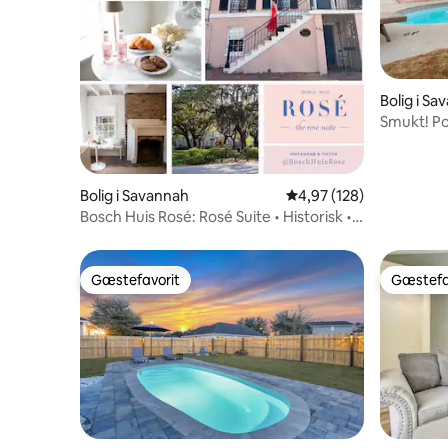
Bolig i S
Smukt! Po
område o
Bolig i Savannah
4,97 ud af 5 i gennems
4,97 (128)
Bosch Huis Rosé: Rosé Suite • Historisk •
Parkering
Gæstefavorit
Gæstefa
Gæstefavorit
Gæstefa