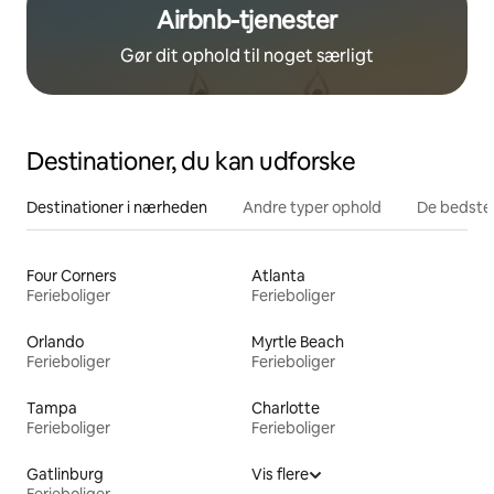
Airbnb-tjenester
Gør dit ophold til noget særligt
Destinationer, du kan udforske
Destinationer i nærheden
Andre typer ophold
De bedste
Four Corners
Atlanta
Ferieboliger
Ferieboliger
Orlando
Myrtle Beach
Ferieboliger
Ferieboliger
Tampa
Charlotte
Ferieboliger
Ferieboliger
Gatlinburg
Vis flere