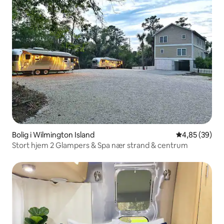
Bolig i Wilmington Island
4,85 ud af 5 
4,85 (39)
Stort hjem 2 Glampers & Spa nær strand & centrum