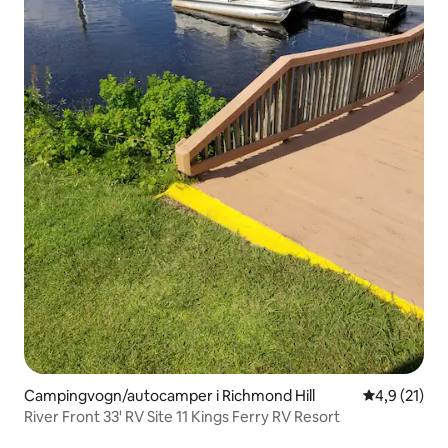
Campingvogn/autocamper i Richmond Hill
4,9 ud af 5 
4,9 (21)
River Front 33' RV Site 11 Kings Ferry RV Resort