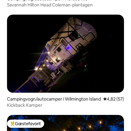
Savannah Hilton Head Coleman-plantagen
Campingvogn/autocamper i Wilmington Island
4,82 ud af 5 
4,82 (57)
Kickback Kamper
Gæstefavorit
Bedste gæstefavorit