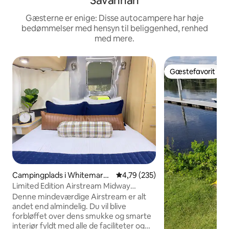
Savannah
Gæsterne er enige: Disse autocampere har høje
bedømmelser med hensyn til beliggenhed, renhed
med mere.
Gæstefavorit
Gæstefavorit
Campingplads i Whitemarsh
4,79 ud af 5 i gennemsnitlig be
4,79 (235)
Island
Limited Edition Airstream Midway
Downtown og Beach!
Denne mindeværdige Airstream er alt
andet end almindelig. Du vil blive
forbløffet over dens smukke og smarte
interiør fyldt med alle de faciliteter og