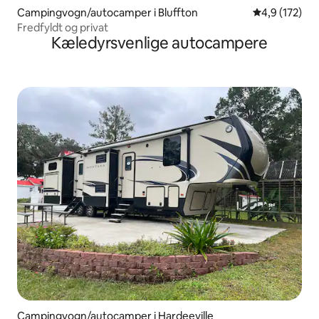
Campingvogn/autocamper i Bluffton
4,9 ud af 5 i
4,9 (172)
Fredfyldt og privat
Kæledyrsvenlige autocampere
Campingvogn/autocamper i Hardeeville