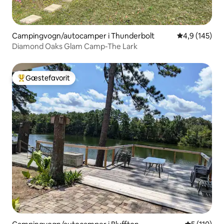
Campingvogn/autocamper i Thunderbolt
4,9 ud af 5 i
4,9 (145)
Diamond Oaks Glam Camp-The Lark
Gæstefavorit
Bedste gæstefavorit