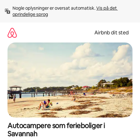
Gå
Nogle oplysninger er oversat automatisk. 
Vis på det 
videre
oprindelige sprog
til
indhold
Airbnb dit sted
Autocampere som ferieboliger i
Savannah