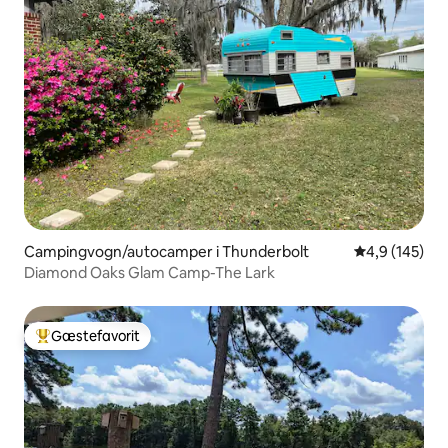
Campingvogn/autocamper i Thunderbolt
4,9 ud af 5 i
4,9 (145)
Diamond Oaks Glam Camp-The Lark
Gæstefavorit
Bedste gæstefavorit