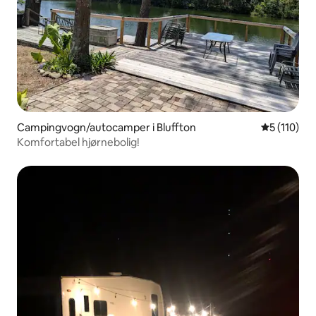
Campingvogn/autocamper i Bluffton
5 ud af 5 i
5 (110)
Komfortabel hjørnebolig!