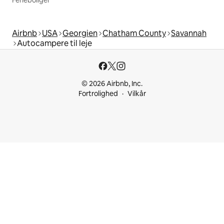
Ferieboliger
Airbnb
USA
Georgien
Chatham County
Savannah
Autocampere til leje
© 2026 Airbnb, Inc.
Fortrolighed
Vilkår