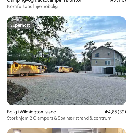
Campingvogn/autocamper i Bluffton
5 ud af 5 i
5 (110)
Komfortabel hjørnebolig!
Superhost
Superhost
Bolig i Wilmington Island
4,85 ud af 5 
4,85 (39)
Stort hjem 2 Glampers & Spa nær strand & centrum