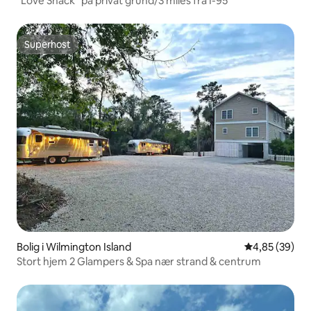
"Love Shack" på privat grund/3 miles fra I-95
Superhost
Superhost
Bolig i Wilmington Island
4,85 ud af 5 
4,85 (39)
Stort hjem 2 Glampers & Spa nær strand & centrum