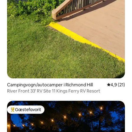
Campingvogn/autocamper i Richmond Hill
4,9 ud af 5 
4,9 (21)
River Front 33' RV Site 11 Kings Ferry RV Resort
Gæstefavorit
Bedste gæstefavorit