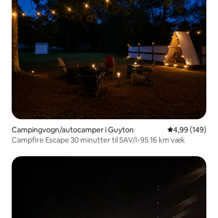
Campingvogn/autocamper i Guyton
4,99 ud af 5 i
4,99 (149)
Campfire Escape 30 minutter til SAV/I-95 16 km væk