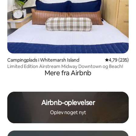
Campingplads i Whitemarsh Island
4,79 ud af 5 i
4,79 (235)
Limited Edition Airstream Midway Downtown og Beach!
Mere fra Airbnb
Airbnb-oplevelser
Oplev noget nyt