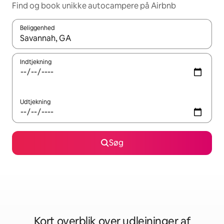
Find og book unikke autocampere på Airbnb
Beliggenhed
Når resultaterne er tilgængelige, skal du navigere med piletaste
Indtjekning
Udtjekning
Søg
Kort overblik over udlejninger af