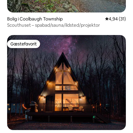
Bolig i Coolbaugh Township
4,94 ud af 5 
4,94 (31)
Scouthuset – spabad/sauna/ildsted/projektor
Gæstefavorit
Gæstefavorit