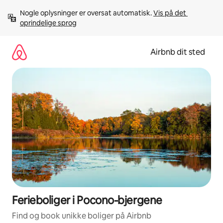
Gå
Nogle oplysninger er oversat automatisk. 
Vis på det 
videre
oprindelige sprog
til
indhold
Airbnb dit sted
Ferieboliger i Pocono-bjergene
Find og book unikke boliger på Airbnb