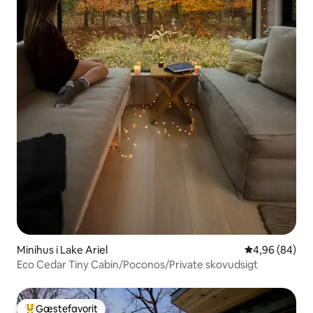
Minihus i Lake Ariel
4,96 ud af 5 
4,96 (84)
Eco Cedar Tiny Cabin/Poconos/Private skovudsigt
Gæstefavorit