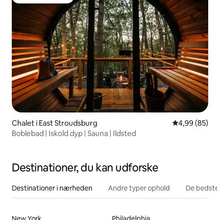
Bedste gæstefavorit
Chalet i East Stroudsburg
4,99 ud af 5 
4,99 (85)
Boblebad | Iskold dyp | Sauna | Ildsted
Destinationer, du kan udforske
Destinationer i nærheden
Andre typer ophold
De bedste
New York
Philadelphia