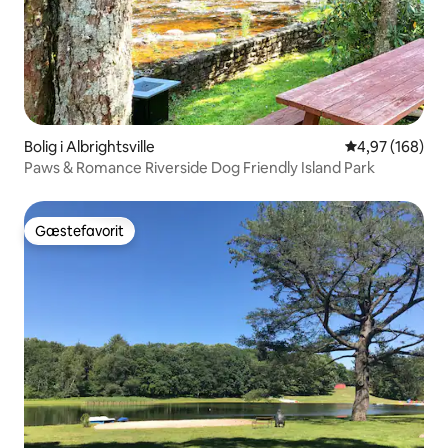
Bolig i Albrightsville
4,97 ud af 5 i
4,97 (168)
Paws & Romance Riverside Dog Friendly Island Park
Gæstefavorit
Gæstefavorit