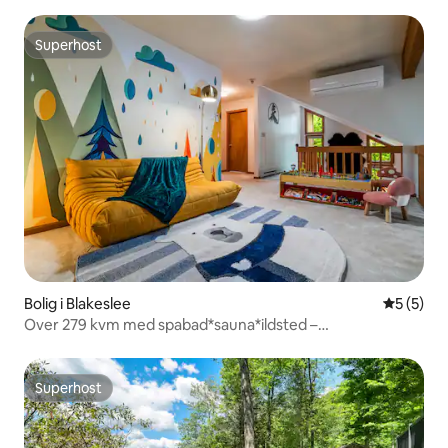
Superhost
Superhost
Bolig i Blakeslee
5 ud af 5
5 (5)
Over 279 kvm med spabad*sauna*ildsted –
familie/kæledyr
Superhost
Superhost