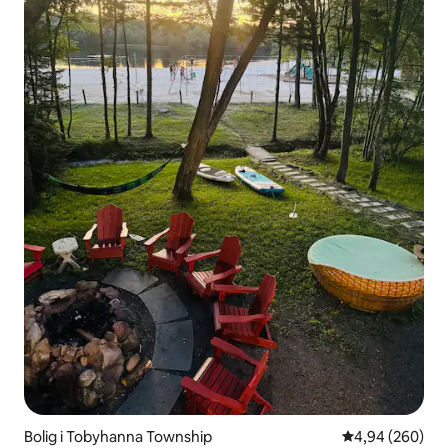
Bolig i Tobyhanna Township
4,94 ud af 5 i
4,94 (260)