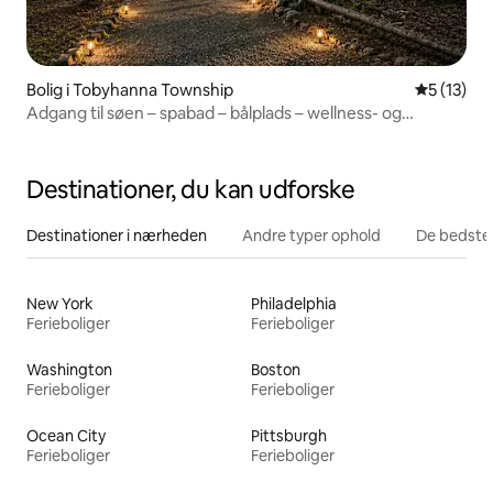
Bolig i Tobyhanna Township
5 ud af 5 
5 (13)
Adgang til søen – spabad – bålplads – wellness- og
gamingrum
Destinationer, du kan udforske
Destinationer i nærheden
Andre typer ophold
De bedste
New York
Philadelphia
Ferieboliger
Ferieboliger
Washington
Boston
Ferieboliger
Ferieboliger
Ocean City
Pittsburgh
Ferieboliger
Ferieboliger