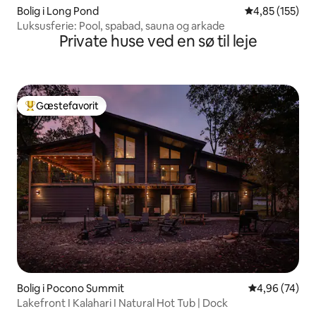
Bolig i Long Pond
4,85 ud af 5 i
4,85 (155)
Luksusferie: Pool, spabad, sauna og arkade
Private huse ved en sø til leje
Gæstefavorit
Bedste gæstefavorit
Bolig i Pocono Summit
4,96 ud af 5 
4,96 (74)
Lakefront I Kalahari I Natural Hot Tub | Dock