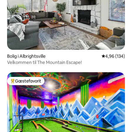
Bolig i Albrightsville
4,96 ud af 5 i
4,96 (134)
Velkommen til The Mountain Escape!
Gæstefavorit
Bedste gæstefavorit