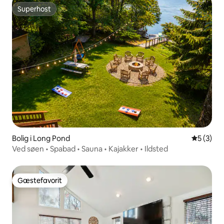
Superhost
Superhost
Bolig i Long Pond
5 ud af 5
5 (3)
Ved søen • Spabad • Sauna • Kajakker • Ildsted
Gæstefavorit
Gæstefavorit