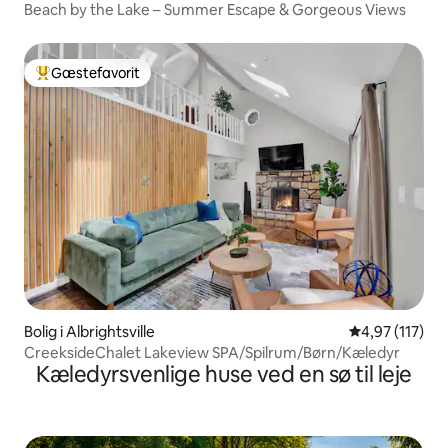
Beach by the Lake – Summer Escape & Gorgeous Views
Gæstefavorit
Bedste gæstefavorit
Bolig i Albrightsville
4,97 ud af 5 i
4,97 (117)
CreeksideChalet Lakeview SPA/Spilrum/Børn/Kæledyr
Kæledyrsvenlige huse ved en sø til leje