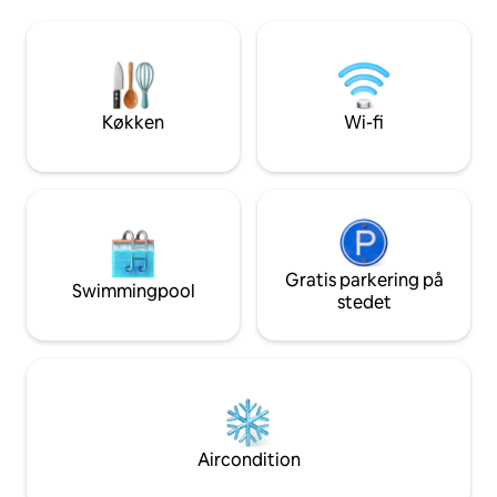
grillplads og adgang til Lake Carobeth,
soveværelse ligge
pools med mere i et lukket område. Din
tilfælde af strøma
perfekte ferie i bjergene starter her.
Udendørsområdet 
Kom og gem dig blandt træerne, nyd
grill med propangas
natten under stjernerne, og oplev et
siddepladser ved 
ophold i Pocono Mountains, der føles
feriested ligger t
Køkken
Wi-fi
som et eventyr, en luksusoplevelse og
Poconos' sæsonbes
en romantisk oplevelse på én og samme
Det er gemt væk, s
tid.
nyde livet.
Gratis parkering på
Swimmingpool
stedet
Aircondition