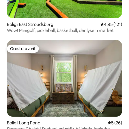
Bolig i East Stroudsburg
4,95 ud af 5 i
4,95 (121)
Wow! Minigolf, pickleball, basketball, der lyser i mørket
Gæstefavorit
Gæstefavorit
Bolig i Long Pond
5 ud af 5 
5 (26)
Stargaze Chalet | Spabad, privatliv, bålplads, kæledyr