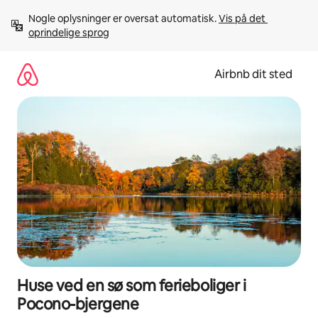
Gå
Nogle oplysninger er oversat automatisk. 
Vis på det 
videre
oprindelige sprog
til
indhold
Airbnb dit sted
Huse ved en sø som ferieboliger i
Pocono-bjergene