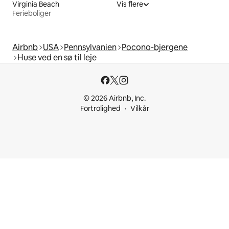
Virginia Beach
Vis flere
Ferieboliger
Airbnb
USA
Pennsylvanien
Pocono-bjergene
Huse ved en sø til leje
© 2026 Airbnb, Inc.
Fortrolighed
Vilkår