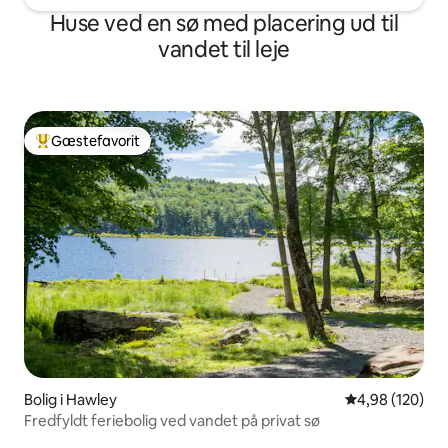
Huse ved en sø med placering ud til
vandet til leje
Gæstefavorit
Bedste gæstefavorit
Bolig i Hawley
4,98 ud af 5 i
4,98 (120)
Fredfyldt feriebolig ved vandet på privat sø