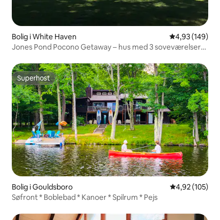
Bolig i White Haven
4,93 ud af 5 i
4,93 (149)
Jones Pond Pocono Getaway – hus med 3 soveværelser
ved vandet
Superhost
Superhost
Bolig i Gouldsboro
4,92 ud af 5 i
4,92 (105)
Søfront * Boblebad * Kanoer * Spilrum * Pejs