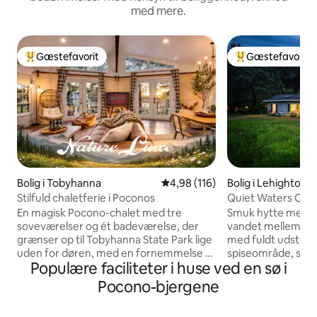
med mere.
Gæstefavorit
Gæstefavorit
Bedste gæstefavorit
Bedste gæstefavo
Bolig i Tobyhanna
4,98 ud af 5 i gennemsnitlig b
4,98 (116)
Bolig i Lehighton
Stilfuld chaletferie i Poconos
Quiet Waters Cott
vandet!
En magisk Pocono-chalet med tre
Smuk hytte med 2
soveværelser og ét badeværelse, der
vandet mellem da
grænser op til Tobyhanna State Park lige
med fuldt udstyre
uden for døren, med en fornemmelse af
spiseområde, stue 
Populære faciliteter i huse ved en sø i
at være i et trætopshus, indvendigt
arbejdsområder 
beklædt med vinduer, luksuriøse
højhastighedsinter
Pocono-bjergene
detaljer, et nyt privat spabad til 6-7
ROKU-TV. Det pri
personer, bålplads, pergola med
vender ud mod d