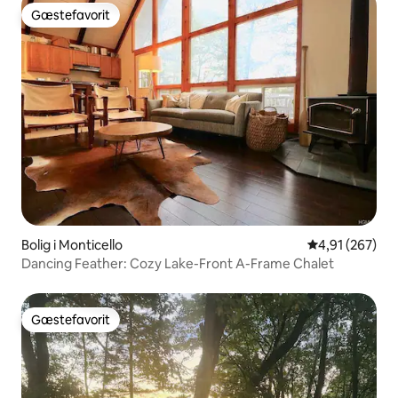
Gæstefavorit
Gæstefavorit
Bolig i Monticello
4,91 ud af 5 i
4,91 (267)
Dancing Feather: Cozy Lake-Front A-Frame Chalet
Gæstefavorit
Gæstefavorit