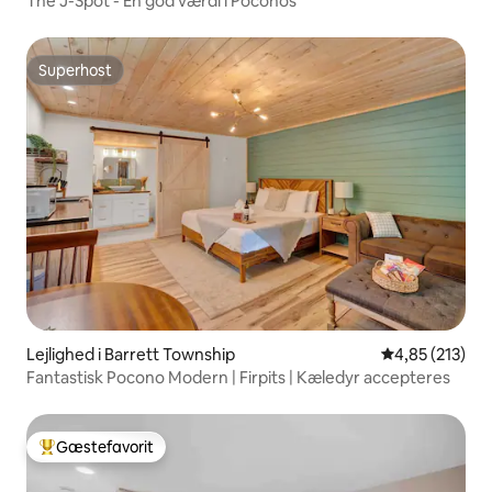
The J-Spot - En god værdi i Poconos
Superhost
Superhost
Lejlighed i Barrett Township
4,85 ud af 5 i
4,85 (213)
Fantastisk Pocono Modern | Firpits | Kæledyr accepteres
Gæstefavorit
Bedste gæstefavorit