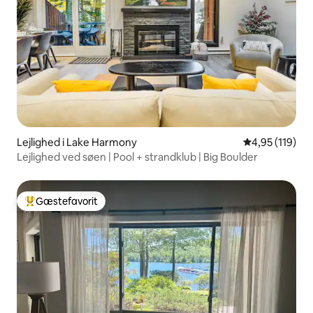
Lejlighed i Lake Harmony
4,95 ud af 5 i
4,95 (119)
Lejlighed ved søen | Pool + strandklub | Big Boulder
Gæstefavorit
Bedste gæstefavorit