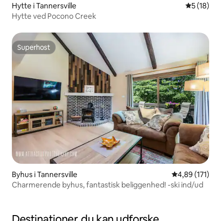
Hytte i Tannersville
5 ud af 5 
5 (18)
Hytte ved Pocono Creek
Superhost
Superhost
Byhus i Tannersville
4,89 ud af 5 i
4,89 (171)
Charmerende byhus, fantastisk beliggenhed! -ski ind/ud
Destinationer, du kan udforske