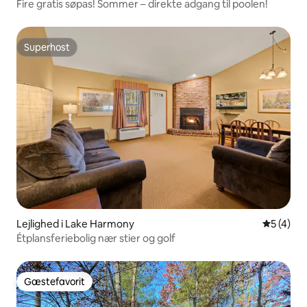
Fire gratis søpas! Sommer – direkte adgang til poolen!
Superhost
Superhost
Lejlighed i Lake Harmony
5 ud af 5
5 (4)
Étplansferiebolig nær stier og golf
Gæstefavorit
Gæstefavorit