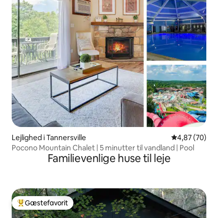
Lejlighed i Tannersville
4,87 ud af 5 
4,87 (70)
Pocono Mountain Chalet | 5 minutter til vandland | Pool
Familievenlige huse til leje
Gæstefavorit
Bedste gæstefavorit