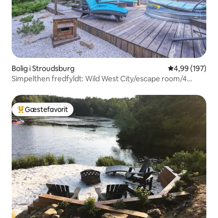
Bolig i Stroudsburg
4,99 ud af 5 i
4,99 (197)
Simpelthen fredfyldt: Wild West City/escape room/4
hektar
Gæstefavorit
Bedste gæstefavorit