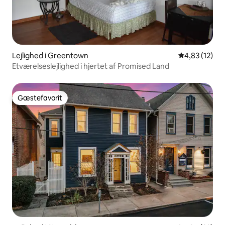
Lejlighed i Greentown
4,83 ud af 5 
4,83 (12)
Etværelseslejlighed i hjertet af Promised Land
Gæstefavorit
Gæstefavorit