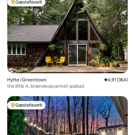
Gæstefavorit
Bedste gæstefavorit
Hytte i Greentown
4,91 ud af 5 i
4,91 (364)
the little A, brændeopvarmet spabad
Gæstefavorit
Bedste gæstefavorit