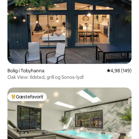
Bolig i Tobyhanna
4,98 ud af 5 i
4,98 (149)
Oak View: Ildsted, grill og Sonos-lyd!
Gæstefavorit
Bedste gæstefavorit