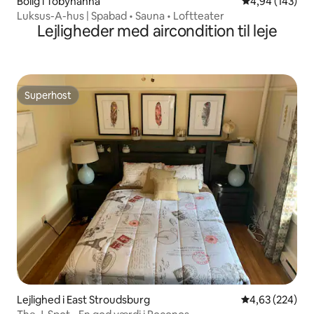
Bolig i Tobyhanna
4,94 ud af 5 i
4,94 (143)
Luksus-A-hus | Spabad • Sauna • Loftteater
Lejligheder med aircondition til leje
Superhost
Superhost
Lejlighed i East Stroudsburg
4,63 ud af 5 i
4,63 (224)