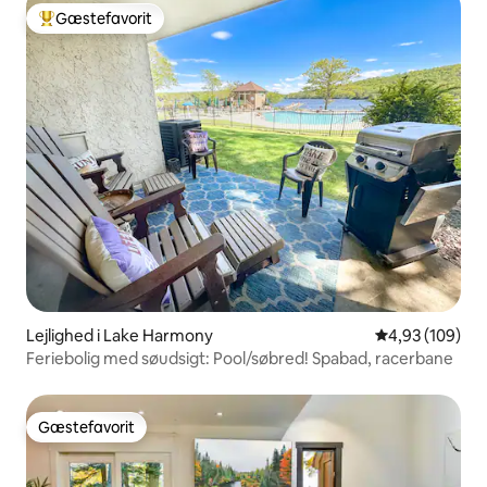
Gæstefavorit
Bedste gæstefavorit
Lejlighed i Lake Harmony
4,93 ud af 5 i
4,93 (109)
Feriebolig med søudsigt: Pool/søbred! Spabad, racerbane
Gæstefavorit
Gæstefavorit