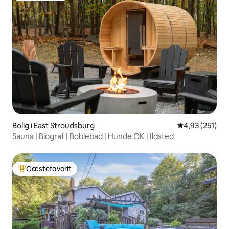
Bolig i East Stroudsburg
4,93 ud af 5 i
4,93 (251)
Sauna | Biograf | Boblebad | Hunde OK | Ildsted
Gæstefavorit
Bedste gæstefavorit