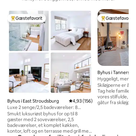
Gæstefavorit
Gæstefavorit
Bedste gæstefavorit
Bedste gæstefavo
Byhus i Tannersvill
Hyggeligt, men rum
på ski, svømme og
Skiløjperne er åb
Tag hele familien 
vores stilfulde, hy
Byhus i East Stroudsburg
4,93 ud af 5 i gennemsnitlig be
4,93 (156)
gåtur fra skiløjper
Luxe 2 senge/2,5 badeværelser: 8
indendørs pool, te
sovepladser, morgenmad/ski/udsigt
Smukt luksuriøst byhus for op til 8
boblebad med mer
gæster med 2 soveværelser, 2,5
landsbyer med de
badeværelser, et komplet køkken,
vandrestier, vand
kontor, loft og en terrasse med grill med
landskaber i nærh