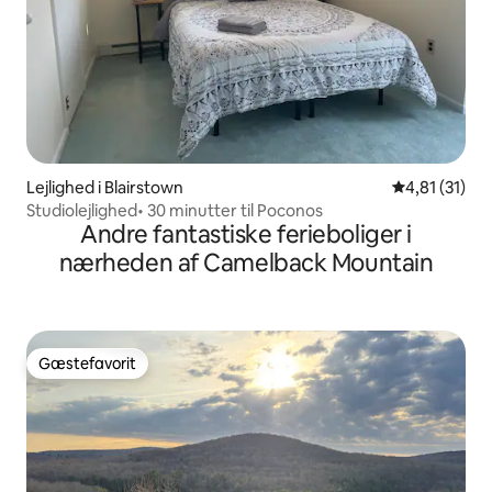
Lejlighed i Blairstown
4,81 ud af 5
4,81 (31)
Studiolejlighed• 30 minutter til Poconos
Andre fantastiske ferieboliger i
nærheden af Camelback Mountain
Gæstefavorit
Gæstefavorit