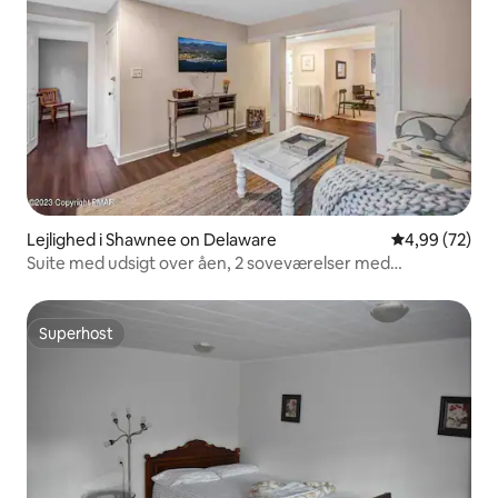
Lejlighed i Shawnee on Delaware
4,99 ud af 5 
4,99 (72)
Suite med udsigt over åen, 2 soveværelser med
queensize-senge i Shawnee Village
Superhost
Superhost