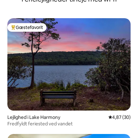
Gæstefavorit
Bedste gæstefavorit
Lejlighed i Lake Harmony
4,87 ud af 5 
4,87 (30)
Fredfyldt feriested ved vandet