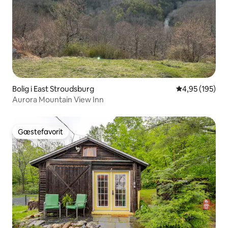
Bolig i East Stroudsburg
4,95 ud af 5 i
4,95 (195)
Aurora Mountain View Inn
Gæstefavorit
Gæstefavorit