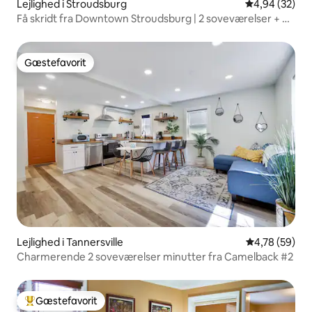
Lejlighed i Stroudsburg
4,94 ud af 5 
4,94 (32)
Få skridt fra Downtown Stroudsburg | 2 soveværelser + 4
senge
Gæstefavorit
Gæstefavorit
Lejlighed i Tannersville
4,78 ud af 5 
4,78 (59)
Charmerende 2 soveværelser minutter fra Camelback #2
Gæstefavorit
Bedste gæstefavorit