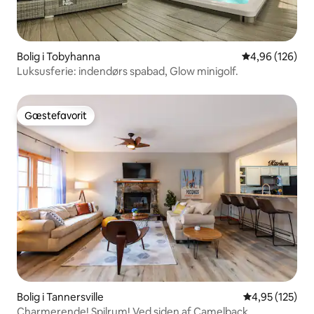
Bolig i Tobyhanna
4,96 ud af 5 i
4,96 (126)
Luksusferie: indendørs spabad, Glow minigolf.
Gæstefavorit
Gæstefavorit
Bolig i Tannersville
4,95 ud af 5 i
4,95 (125)
Charmerende! Spilrum! Ved siden af Camelback