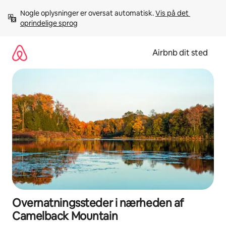
Gå
Nogle oplysninger er oversat automatisk. 
Vis på det 
videre
oprindelige sprog
til
indhold
Airbnb dit sted
Overnatningssteder i nærheden af
Camelback Mountain