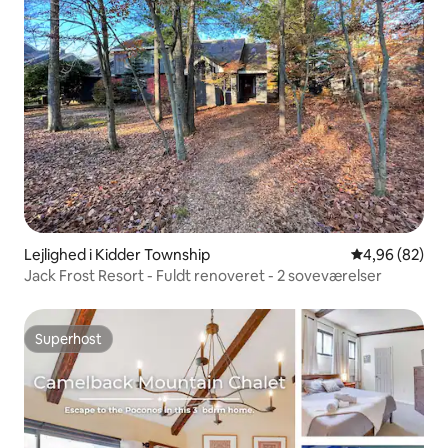
Lejlighed i Kidder Township
4,96 ud af 5 
4,96 (82)
Jack Frost Resort - Fuldt renoveret - 2 soveværelser
Superhost
Superhost