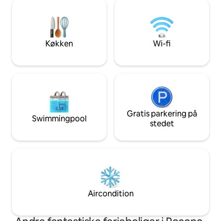
naturelskere og alle, der ønsker et
køler/lille fryser. 
fredfyldt ophold. Minutter fra
queensize-dobbel
naturskønne vandreture og Delaware
*Gryder, pander, redskabe
River-eventyr, der forbinder dig med
til 4 *Spil, bøger
naturen – forlad stedet med følelsen af
Køkken
Wi-fi
at være trådt ud af en eventyrbog.
Gratis parkering på
Swimmingpool
stedet
Aircondition