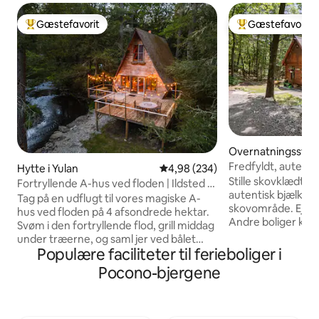
Gæstefavorit
Gæstefavorit
Bedste gæstefavorit
Bedste gæstefavo
Overnatningssted 
open
Fredfyldt, autentis
Hytte i Yulan
4,98 ud af 5 i gennemsnitlig be
4,98 (234)
skoven
Stille skovklædt b
Fortryllende A-hus ved floden | Ildsted |
autentisk bjælkeh
Magisk skov
Tag på en udflugt til vores magiske A-
skovområde. Ejern
hus ved floden på 4 afsondrede hektar.
Andre boliger kan se
Svøm i den fortryllende flod, grill middag
miles grusvej passe
under træerne, og saml jer ved bålet
hytten. Kør langso
Populære faciliteter til ferieboliger i
under blinkende lyskæder og en himmel
når GPS'en ikke læ
spredt med uendelige stjerner. Se
Pocono-bjergene
*Parkeringsområde
hjorte, ørne og ildfluer, mens du slapper
*Komplet badeværelse *
af i denne hyggelige hytte med 2
varmluftsovn/luft
soveværelser. Perfekt til par,
Keurig, brødrister, under k