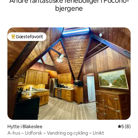
Andre fantastiske ferieboliger i Pocono-
bjergene
Gæstefavorit
Bedste gæstefavorit
Hytte i Blakeslee
5 ud af 5
5 (8)
A-hus ~ Udforsk ~ Vandring og cykling ~ Unikt