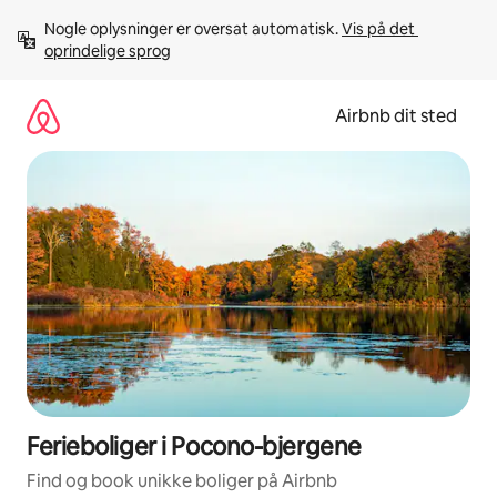
Gå
Nogle oplysninger er oversat automatisk. 
Vis på det 
videre
oprindelige sprog
til
indhold
Airbnb dit sted
Ferieboliger i Pocono-bjergene
Find og book unikke boliger på Airbnb