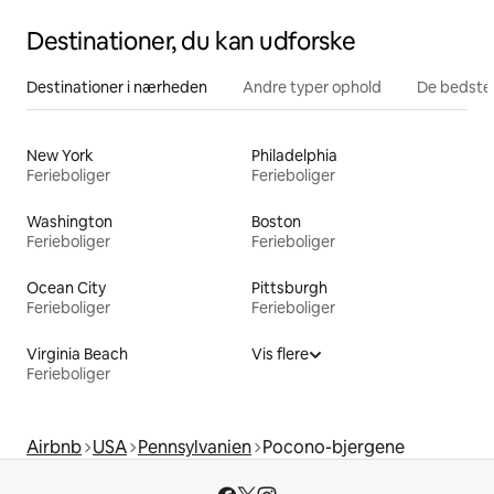
Destinationer, du kan udforske
Destinationer i nærheden
Andre typer ophold
De bedste
New York
Philadelphia
Ferieboliger
Ferieboliger
Washington
Boston
Ferieboliger
Ferieboliger
Ocean City
Pittsburgh
Ferieboliger
Ferieboliger
Virginia Beach
Vis flere
Ferieboliger
Airbnb
USA
Pennsylvanien
Pocono-bjergene