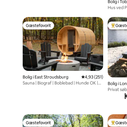
Bolig i T
Hus ved P
statspark
Gæstefavorit
Gæste
Gæstefavorit
Bedste 
Bolig i East Stroudsburg
4,93 ud af 5 i gennems
4,93 (251)
Sauna | Biograf | Boblebad | Hunde OK |
Bolig i L
Ildsted
Privat sø
sauna•Kaj
Gæstefavorit
Gæste
Gæstefavorit
Bedste 