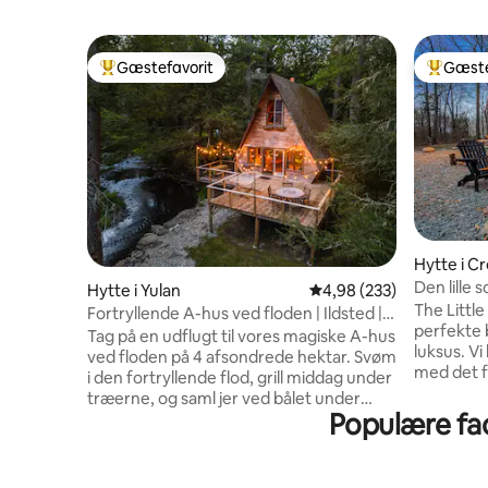
Gæstefavorit
Gæste
Bedste gæstefavorit
Bedste 
Hytte i C
Den lille 
Hytte i Yulan
4,98 ud af 5 i gennems
4,98 (233)
bassin/sa
The Little
Fortryllende A-hus ved floden | Ildsted |
perfekte 
Magisk skov
Tag på en udflugt til vores magiske A-hus
luksus. V
ved floden på 4 afsondrede hektar. Svøm
med det f
i den fortryllende flod, grill middag under
kan komm
træerne, og saml jer ved bålet under
samtidig 
Populære fac
blinkende lyskæder og en himmel spredt
Det er et 
med uendelige stjerner. Se hjorte, ørne
inspirere 
og ildfluer, mens du slapper af i denne
og din ån
hyggelige hytte med 2 soveværelser.