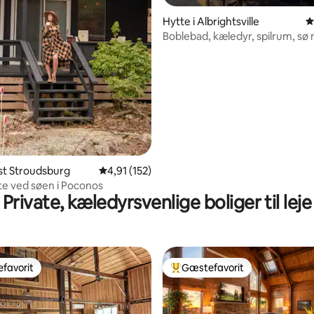
nitlig bedømmelse, 121 omtaler
Hytte i Albrightsville
4
Boblebad, kæledyr, spilrum, sø
strand
ast Stroudsburg
4,91 ud af 5 i gennemsnitlig bedømmelse, 15
4,91 (152)
e ved søen i Poconos
Private, kæledyrsvenlige boliger til leje
favorit
Gæstefavorit
gæstefavorit
Bedste gæstefavorit