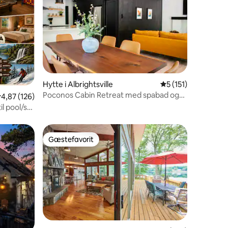
Hytte i Albrightsville
5 ud af 5 i gennem
5 (151)
9 omtaler
Poconos Cabin Retreat med spabad og
,87 ud af 5 i gennemsnitlig bedømmelse, 126 omtaler
4,87 (126)
pejs
l pool/sø
Gæstefavorit
Gæstefavorit