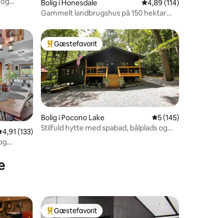
 og
0 omtaler
Bolig i Honesdale
4,89 ud af 5 i gennems
4,89 (114)
Gammelt landbrugshus på 150 hektar
med udsigt og spabad
Gæstefavorit
Bedste gæstefavorit
Bolig i Pocono Lake
5 ud af 5 i gennems
5 (145)
Stilfuld hytte med spabad, bålplads og
4,91 ud af 5 i gennemsnitlig bedømmelse, 133 omtaler
4,91 (133)
oplader til elbiler
og
3 omtaler
e
Gæstefavorit
Bedste gæstefavorit