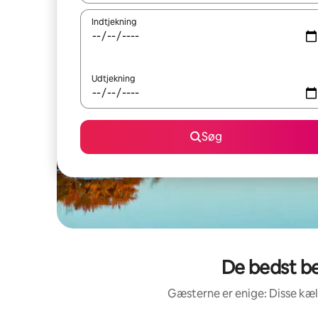
Indtjekning
Udtjekning
Søg
De bedst b
Gæsterne er enige: Disse kæ