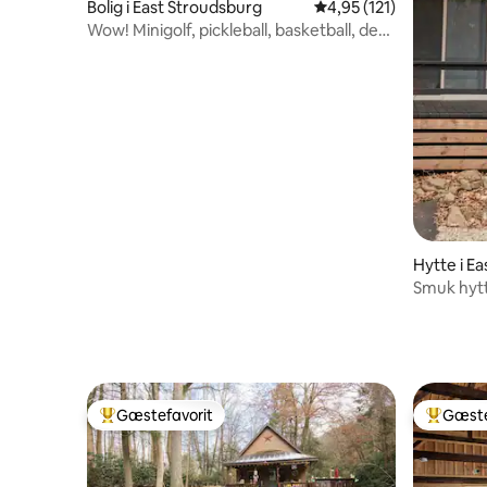
Bolig i East Stroudsburg
4,95 ud af 5 i gennems
4,95 (121)
Wow! Minigolf, pickleball, basketball, der
lyser i mørket
Hytte i E
Smuk hytt
Gæstefavorit
Gæste
Bedste gæstefavorit
Bedste 