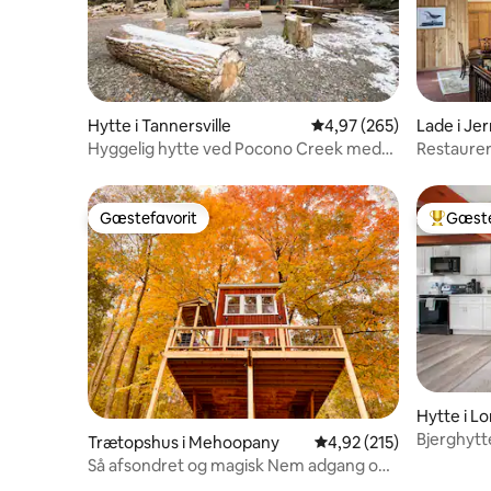
Hytte i Tannersville
4,97 ud af 5 i gennems
4,97 (265)
Lade i Je
Hyggelig hytte ved Pocono Creek med
Restaurere
spabad
hektar
Gæstefavorit
Gæste
Gæstefavorit
Bedste 
Hytte i L
Bjerghytt
Trætopshus i Mehoopany
4,92 ud af 5 i gennems
4,92 (215)
Så afsondret og magisk Nem adgang og
kæledyrsvenlig