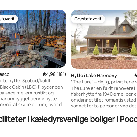
favorit
Gæstefavorit
gæstefavorit
Gæstefavorit
resco
4,98 ud af 5 i gennemsnitlig bedømmelse, 18
4,98 (181)
Hytte i Lake Harmony
4
sorte hytte: Spabad/koldt
nitlig bedømmelse, 233 omtaler
"The Lure" – dejlig, privat ferie
una
 Black Cabin (LBC) tilbyder den
vandet
The Lure er en fuldt renoveret
balance mellem rustikt og
fiskerhytte fra 1940'erne, der e
i har ombygget denne hytte
omdannet til et romantisk sted
ormål at skabe et rum, hvor du
vandet for to personer ved det
e i kontakt med naturen,
vand i Round Pond i Lake Harm
med at du nyder ren komfort.
iliteter i kæledyrsvenlige boliger i Po
Denne bolig er designet til par 
rum, der er designet til at
kombinerer vintagecharmer m
og revitalisere dit sind, din krop
moderne nydelse – privat spab
d – et sted, hvor du kan hugge
stjernerne, knitrende pejs, af