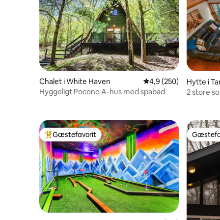
Chalet i White Haven
4,9 ud af 5 i gennems
4,9 (250)
Hytte i Ta
Hyggeligt Pocono A-hus med spabad
2 store so
Camelback
Gæstefavorit
Gæstefa
Bedste gæstefavorit
Gæstefa