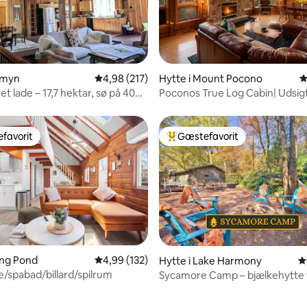
nitlig bedømmelse, 265 omtaler
rmyn
4,98 ud af 5 i gennemsnitlig bedømmelse, 21
4,98 (217)
Hytte i Mount Pocono
4
t lade – 17,7 hektar, sø på 40
Poconos True Log Cabin| Udsig
og spilrum
favorit
Gæstefavorit
gæstefavorit
Bedste gæstefavorit
ong Pond
4,99 ud af 5 i gennemsnitlig bedømmelse, 13
4,99 (132)
Hytte i Lake Harmony
4
e/spabad/billard/spilrum
Sycamore Camp – bjælkehytte 
nitlig bedømmelse, 215 omtaler
1930'erne, spabad, bålplads