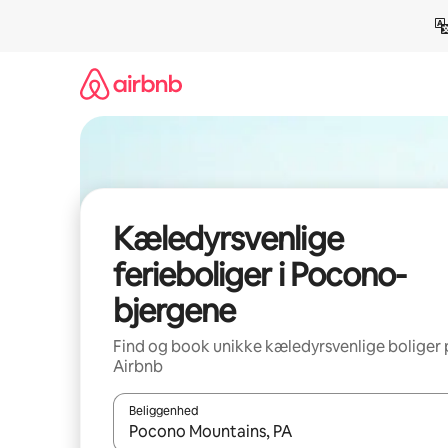
Gå
videre
til
indhold
Kæledyrsvenlige
ferieboliger i Pocono-
bjergene
Find og book unikke kæledyrsvenlige boliger 
Airbnb
Beliggenhed
Når resultaterne er tilgængelige, skal du navigere