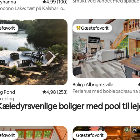
Smukt ved vandet med spabad
obyhanna
4,99 ud af 5 i gennemsnitlig bedømmelse, 10
4,99 (100)
gamingniveau
ocono Lake: tæt på Kalahari og
en
favorit
Gæstefavorit
gæstefavorit
Bedste gæstefavorit
Bolig i Albrightsville
nitlig bedømmelse, 251 omtaler
Feriehus med boblebad/sauna 
ong Pond
4,98 ud af 5 i gennemsnitlig bedømmelse, 25
4,98 (253)
spillelokale
bred og
Kæledyrsvenlige boliger med pool til lej
akker•Elbil•Bålplads
favorit
Gæstefavorit
gæstefavorit
Gæstefavorit