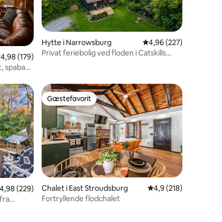
Hytte i Narrowsburg
4,96 ud af 5 i gennems
4,96 (227)
Privat feriebolig ved floden i Catskills
7 omtaler
,98 ud af 5 i gennemsnitlig bedømmelse, 179 omtaler
4,98 (179)
med spabad
t, spabad
Gæstefavorit
Gæstefavorit
2 omtaler
Chalet i East Stroudsburg
4,9 ud af 5 i gennems
4,9 (218)
,98 ud af 5 i gennemsnitlig bedømmelse, 229 omtaler
4,98 (229)
Fortryllende flodchalet
fra