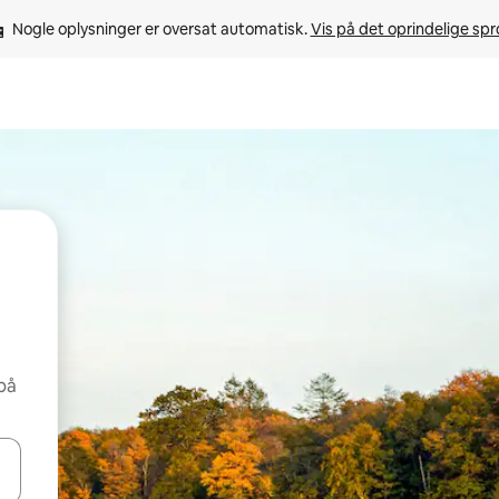
Nogle oplysninger er oversat automatisk. 
Vis på det oprindelige sp
på
 med piletasterne op og ned eller se mere ved at trykke eller stryge.