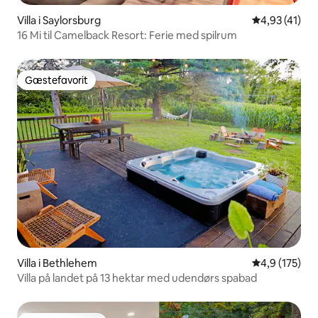
Villa i Saylorsburg
4,93 ud af 5 
4,93 (41)
16 Mi til Camelback Resort: Ferie med spilrum
Gæstefavorit
Gæstefavorit
Villa i Bethlehem
4,9 ud af 5 i
4,9 (175)
Villa på landet på 13 hektar med udendørs spabad