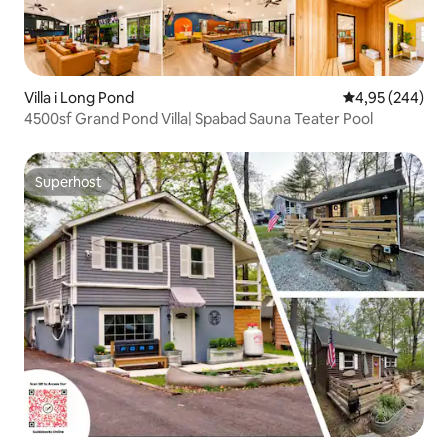
Villa i Long Pond
4,95 ud af 5 i
4,95 (244)
4500sf Grand Pond Villa| Spabad Sauna Teater Pool
Superhost
Superhost