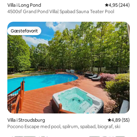
Villa i Long Pond
4,95 ud af 5 i
4,95 (244)
4500sf Grand Pond Villa| Spabad Sauna Teater Pool
Gæstefavorit
Gæstefavorit
Villa i Stroudsburg
4,89 ud af 5 
4,89 (55)
Pocono Escape med pool, spilrum, spabad, biograf, ski