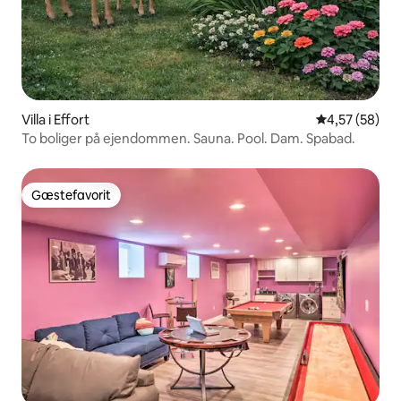
Villa i Effort
4,57 ud af 5 
4,57 (58)
To boliger på ejendommen. Sauna. Pool. Dam. Spabad.
Gæstefavorit
Gæstefavorit