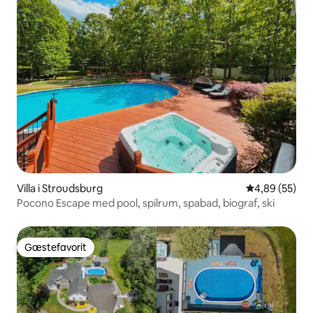
Villa i Stroudsburg
4,89 ud af 5 
4,89 (55)
Pocono Escape med pool, spilrum, spabad, biograf, ski
Gæstefavorit
Gæstefavorit