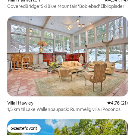
CoveredBridge*Ski Blue Mountain*Boblebad*Elbiloplader
Villa i Hawley
4,76 ud af 5 
4,76 (21)
1,5 km til Lake Wallenpaupack: Rummelig villa i Poconos
Gæstefavorit
Gæstefavorit