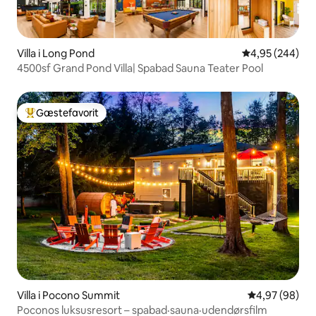
Villa i Long Pond
4,95 ud af 5 i
4,95 (244)
4500sf Grand Pond Villa| Spabad Sauna Teater Pool
Gæstefavorit
Bedste gæstefavorit
Villa i Pocono Summit
4,97 ud af 5 
4,97 (98)
Poconos luksusresort – spabad·sauna·udendørsfilm