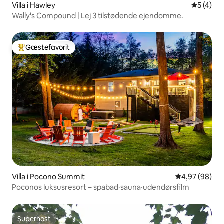
Villa i Hawley
5 ud af 5
5 (4)
Wally's Compound | Lej 3 tilstødende ejendomme.
Gæstefavorit
Bedste gæstefavorit
Villa i Pocono Summit
4,97 ud af 5 
4,97 (98)
Poconos luksusresort – spabad·sauna·udendørsfilm
Superhost
Superhost