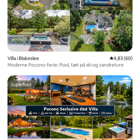
Villa i Blakeslee
4,83 ud af 5 
4,83 (60)
Moderne Pocono-ferie: Pool, tæt på ski og vandreture
Superhost
Superhost