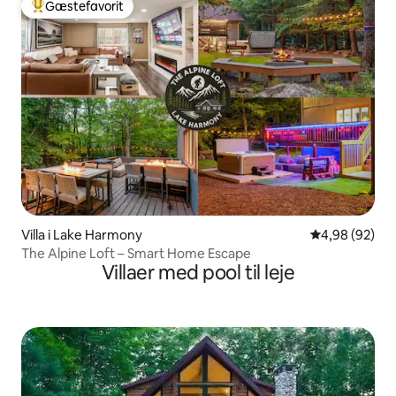
Gæstefavorit
Bedste gæstefavorit
Villa i Lake Harmony
4,98 ud af 5 
4,98 (92)
The Alpine Loft – Smart Home Escape
Villaer med pool til leje