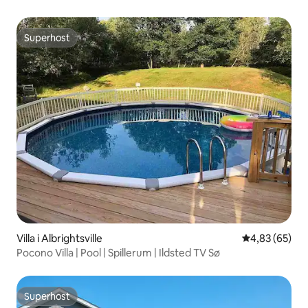
Superhost
Superhost
Villa i Albrightsville
4,83 ud af 5 
4,83 (65)
Pocono Villa | Pool | Spillerum | Ildsted TV Sø
Superhost
Superhost