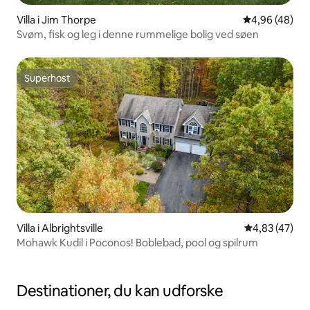
Villa i Jim Thorpe
4,96 ud af 5 
4,96 (48)
Svøm, fisk og leg i denne rummelige bolig ved søen
Superhost
Superhost
Villa i Albrightsville
4,83 ud af 5 
4,83 (47)
Mohawk Kudil i Poconos! Boblebad, pool og spilrum
Destinationer, du kan udforske