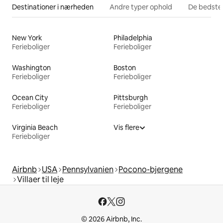
Destinationer i nærheden
Andre typer ophold
De bedste
New York
Philadelphia
Ferieboliger
Ferieboliger
Washington
Boston
Ferieboliger
Ferieboliger
Ocean City
Pittsburgh
Ferieboliger
Ferieboliger
Virginia Beach
Vis flere
Ferieboliger
Airbnb
USA
Pennsylvanien
Pocono-bjergene
Villaer til leje
© 2026 Airbnb, Inc.