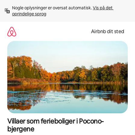
Gå
Nogle oplysninger er oversat automatisk. 
Vis på det 
videre
oprindelige sprog
til
indhold
Airbnb dit sted
Villaer som ferieboliger i Pocono-
bjergene