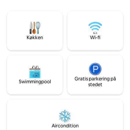
senge fordelt på 6 soveværelser -
beliggende inden fo
Spiseborde indendørs og udendørs -
alle attraktioner,
Panorama stilfuldt køkken - Central
tilbyde. Vores lok
aircondition og varme Minimumsalder
lukket af og har 6 
for at leje 25 år Township
pools. Indendørs 
registreringsnummer- 021058
spilrumsbar og en 
Køkken
Wi-fi
Gratis parkering på
Swimmingpool
stedet
Aircondition