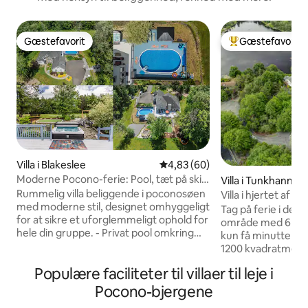
Gæstefavorit
Gæstefavorit
Gæstefavorit
Bedste gæstefavo
Villa i Blakeslee
4,83 ud af 5 i gennemsnitlig b
4,83 (60)
Moderne Pocono-ferie: Pool, tæt på ski
Villa i Tunkhannoc
og vandreture
p
Rummelig villa beliggende i poconosøen
Villa i hjertet af 
med moderne stil, designet omhyggeligt
udsigt
Tag på ferie i denne
for at sikre et uforglemmeligt ophold for
område med 6 søe
hele din gruppe. - Privat pool omkring
kun få minutters 
terrassen med chaiselounger – Adgang
1200 kvadratmeter
til Cinca-søen (2 minutters kørsel, 10
over søen og en fa
Populære faciliteter til villaer til leje i
minutters gang) - Katedralloft -
ligger på en priva
Panorama-bar - Boblebad – Ildsted med
fantastisk natur. D
Pocono-bjergene
gyngesæt - Putting green (minigolf) -9
et afslappende ophold! 