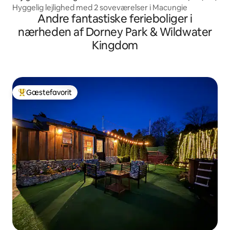
Hyggelig lejlighed med 2 soveværelser i Macungie
Andre fantastiske ferieboliger i
nærheden af Dorney Park & Wildwater
Kingdom
Gæstefavorit
Bedste gæstefavorit