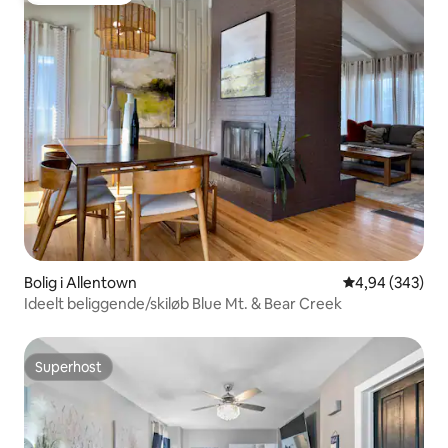
Bolig i Allentown
4,94 ud af 5 i
4,94 (343)
Ideelt beliggende/skiløb Blue Mt. & Bear Creek
Superhost
Superhost