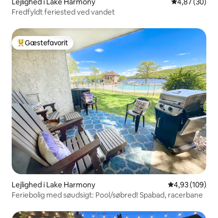
Lejlighed i Lake Harmony
4,87 ud af 5 
4,87 (30)
Fredfyldt feriested ved vandet
Gæstefavorit
Bedste gæstefavorit
Lejlighed i Lake Harmony
4,93 ud af 5 i
4,93 (109)
Feriebolig med søudsigt: Pool/søbred! Spabad, racerbane