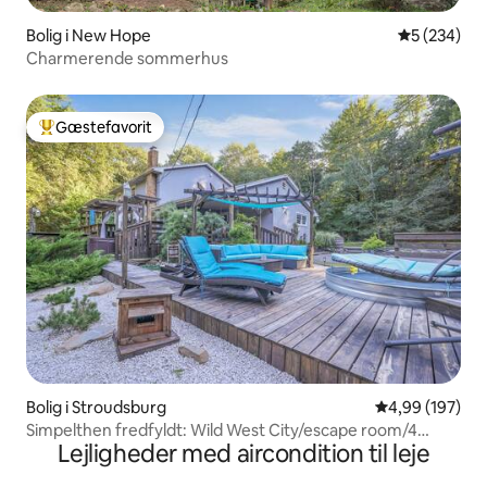
Bolig i New Hope
5 ud af 5 i
5 (234)
Charmerende sommerhus
Gæstefavorit
Bedste gæstefavorit
Bolig i Stroudsburg
4,99 ud af 5 i
4,99 (197)
Simpelthen fredfyldt: Wild West City/escape room/4
Lejligheder med aircondition til leje
hektar