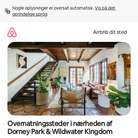
Gå
Nogle oplysninger er oversat automatisk. 
Vis på det 
videre
oprindelige sprog
til
indhold
Airbnb dit sted
Overnatningssteder i nærheden af
Dorney Park & Wildwater Kingdom