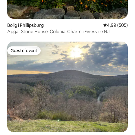
Bolig i Phillipsburg
4,99 ud af 5 i
4,99 (505)
Apgar Stone House-Colonial Charm i Finesville NJ
Gæstefavorit
Gæstefavorit