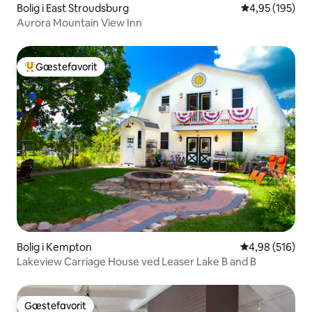
Bolig i East Stroudsburg
4,95 ud af 5 i
4,95 (195)
Aurora Mountain View Inn
Gæstefavorit
Bedste gæstefavorit
Bolig i Kempton
4,98 ud af 5 i
4,98 (516)
Lakeview Carriage House ved Leaser Lake B and B
Gæstefavorit
Gæstefavorit