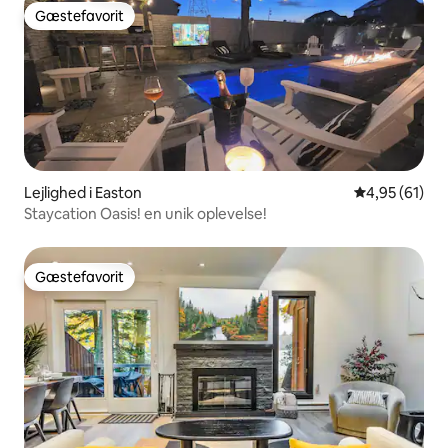
Gæstefavorit
Gæstefavorit
Lejlighed i Easton
4,95 ud af 5 
4,95 (61)
Staycation Oasis! en unik oplevelse!
Gæstefavorit
Gæstefavorit