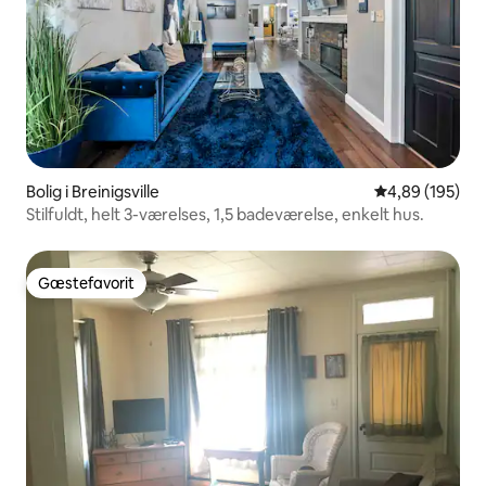
Bolig i Breinigsville
4,89 ud af 5 i
4,89 (195)
Stilfuldt, helt 3-værelses, 1,5 badeværelse, enkelt hus.
Gæstefavorit
Gæstefavorit