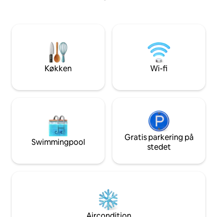
soveværelse ligger ved åen. Generator i
Muhlenberg Coll
tilfælde af strømafbrydelse.
med højhastigheds-wifi ✔ Fu
Udendørsområdet omfatter: bålplads og
køkken ✔ Gratis kaffe med Keurig ✔
grill med propangas, picnicborde, spil,
Vaskemaskine og t
siddepladser ved vandet. Dette særlige
✔ Nem indtjekning uden vært ✔
feriested ligger tæt på butikker og
Professionelt reng
Poconos' sæsonbestemte aktiviteter.
3 soveværelser
Køkken
Wi-fi
Det er gemt væk, så du kan slappe af og
nyde livet.
Gratis parkering på
Swimmingpool
stedet
Aircondition