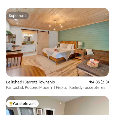
Superhost
Superhost
Lejlighed i Barrett Township
4,85 ud af 5 i
4,85 (213)
Fantastisk Pocono Modern | Firpits | Kæledyr accepteres
Gæstefavorit
Bedste gæstefavorit