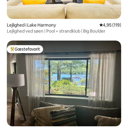
Lejlighed i Lake Harmony
4,95 ud af 5 i
4,95 (119)
Lejlighed ved søen | Pool + strandklub | Big Boulder
Gæstefavorit
Bedste gæstefavorit