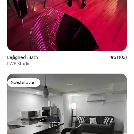
Lejlighed i Bath
5 ud af 5 i
5 (103)
LWP Studio
Gæstefavorit
Gæstefavorit