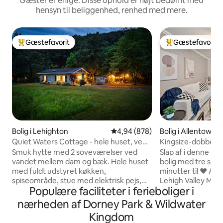
Gæster er enige: Disse ophold er højt bedømt med
hensyn til beliggenhed, renhed med mere.
Gæstefavorit
Gæstefavorit
Bedste gæstefavorit
Bedste gæstefavo
Bolig i Lehighton
4,94 ud af 5 i gennemsnitlig be
4,94 (878)
Bolig i Allentown
Quiet Waters Cottage - hele huset, ved
Kingsize-dobbelts
vandet!
kontor | 10 minutt
Smuk hytte med 2 soveværelser ved
Slap af i denne h
vandet mellem dam og bæk. Hele huset
bolig med tre sovevæ
med fuldt udstyret køkken,
minutter til ❤︎ Al
spiseområde, stue med elektrisk pejs,
Lehigh Valley Mall
Populære faciliteter i ferieboliger i
arbejdsområder med
Water Kingdom ✔ 2
højhastighedsinternet, bøger, spil og
historiske Bethle
nærheden af Dorney Park & Wildwater
ROKU-TV. Det primære soveværelse
dobbeltseng i mas
Kingdom
vender ud mod dammen; det andet
kælderen ✔ Lidt ov