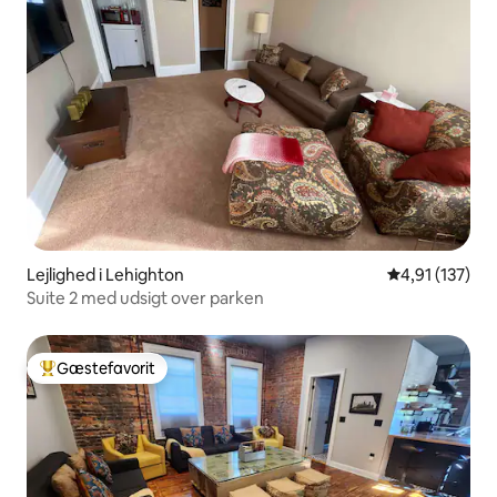
Lejlighed i Lehighton
4,91 ud af 5 i
4,91 (137)
Suite 2 med udsigt over parken
Gæstefavorit
Bedste gæstefavorit