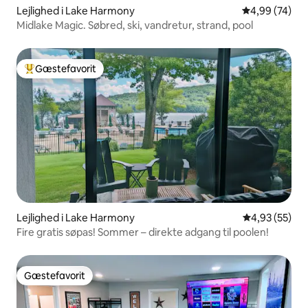
Lejlighed i Lake Harmony
4,99 ud af 5 
4,99 (74)
Midlake Magic. Søbred, ski, vandretur, strand, pool
Gæstefavorit
Bedste gæstefavorit
Lejlighed i Lake Harmony
4,93 ud af 5 
4,93 (55)
Fire gratis søpas! Sommer – direkte adgang til poolen!
Gæstefavorit
Gæstefavorit