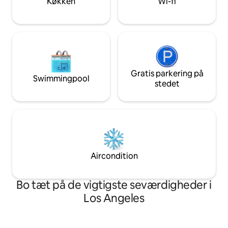
Køkken
Wi-fi
OPDATERET 2024 LADBS-
kodeoverholdelse Licensnummer
HSR24-002592
Gratis parkering på
Swimmingpool
stedet
Aircondition
Bo tæt på de vigtigste seværdigheder i
Los Angeles