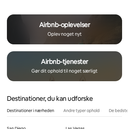
Airbnb-oplevelser
Oplev noget nyt
Airbnb-tjenester
Gør dit ophold til noget særligt
Destinationer, du kan udforske
Destinationer i nærheden
Andre typer ophold
De bedste
San Diego
Las Vegas