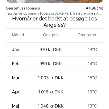
Gæstehus i Topanga
4,96 ud af 5 
4,96 (74)
Tag på rundvisning i Topanga State Park fra et hyggeligt
Hvornår er det bedst at besøge Los
bjerghjem
Angeles?
Måned
Gns. pris
Gns. temp.
Jan.
970 kr DKK
14°C
Feb.
990 kr DKK
14°C
Mar.
1.003 kr DKK
15°C
Apr.
1.016 kr DKK
16°C
Maj
1.048 kr DKK
18°C