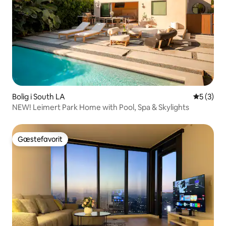
Bolig i South LA
5 ud af 5
5 (3)
NEW! Leimert Park Home with Pool, Spa & Skylights
Gæstefavorit
Gæstefavorit