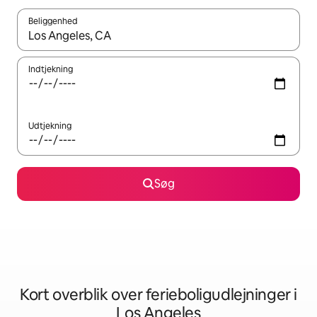
Beliggenhed
Når resultaterne er tilgængelige, skal du navigere med piletaste
Indtjekning
Udtjekning
Søg
Kort overblik over ferieboligudlejninger i
Los Angeles