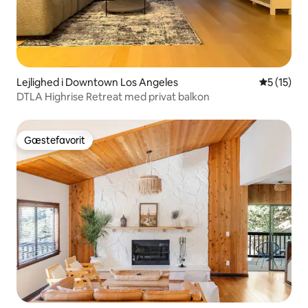
Lejlighed i Downtown Los Angeles
5 ud af 5 
5 (15)
DTLA Highrise Retreat med privat balkon
Gæstefavorit
Gæstefavorit