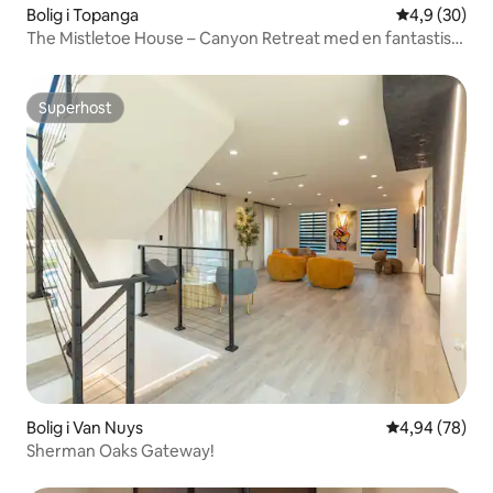
Bolig i Topanga
4,9 ud af 5 
4,9 (30)
The Mistletoe House – Canyon Retreat med en fantastisk
udsigt
Superhost
Superhost
Bolig i Van Nuys
4,94 ud af 5 
4,94 (78)
Sherman Oaks Gateway!