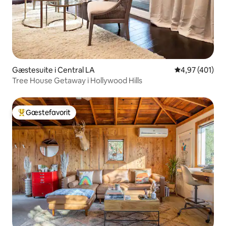
Gæstesuite i Central LA
4,97 ud af 5 i
4,97 (401)
Tree House Getaway i Hollywood Hills
Gæstefavorit
Bedste gæstefavorit