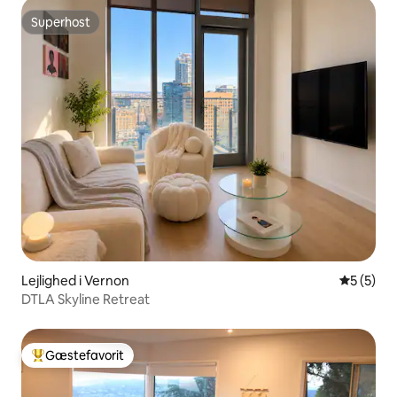
Superhost
Superhost
Lejlighed i Vernon
5 ud af 5
5 (5)
DTLA Skyline Retreat
Gæstefavorit
Bedste gæstefavorit