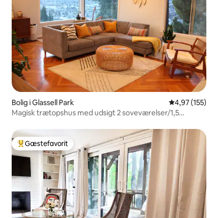
Bolig i Glassell Park
4,97 ud af 5 i
4,97 (155)
Magisk trætopshus med udsigt 2 soveværelser/1,5
badeværelse
Gæstefavorit
Bedste gæstefavorit