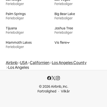
Ferieboliger
Ferieboliger
Palm Springs
Big Bear Lake
Ferieboliger
Ferieboliger
Tijuana
Joshua Tree
Ferieboliger
Ferieboliger
Mammoth Lakes
Vis flere
Ferieboliger
Airbnb
USA
Californien
Los Angeles County
Los Angeles
© 2026 Airbnb, Inc.
Fortrolighed
Vilkår