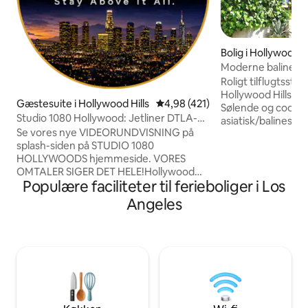
Bolig i Hollywood Hi
Moderne balinesis
Hollywood Hills
Roligt tilflugtsste
Hollywood Hills; ån
Gæstesuite i Hollywood Hills
4,98 ud af 5 i gennemsnitlig b
4,98 (421)
Sølende og cool 
Studio 1080 Hollywood: Jetliner DTLA-
asiatisk/balinesisk 
udsigt/privatliv
Se vores nye VIDEORUNDVISNING på
indendørs/udendør
splash-siden på STUDIO 1080
badeværelser tilb
HOLLYWOODS hjemmeside. VORES
afslapning. Rumm
OMTALER SIGER DET HELE!Hollywood
pejs og eget bade
Populære faciliteter til ferieboliger i Los
Hills-ferie med BETAGENDE UDSIGT
regnbruser. Slap a
1080 fod over havets overflade. Du vil
opvarmede spa. D
Angeles
elske Sonos-lyd og automatiske
et følelsesmæssigt svar. V
persienner. Nyd den nye espressobar og
kæledyrsvenlige. V
hængende garderobe. Denne luksuriøse
plads til op til 8 p
lejlighed tilbyder førsteklasses faciliteter
plads til flere gæs
med espressomaskine, mikrobølgeovn,
Sub-Zero-køleskab, dedikeret HVAC og
55" 4K Smart TV. Alexa-styret
lys/musik/blackout-persienner.