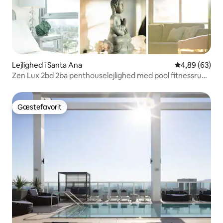
Lejlighed i Santa Ana
4,89 ud af 5 
4,89 (63)
Zen Lux 2bd 2ba penthouselejlighed med pool fitnessrum
+ sauna
Gæstefavorit
Gæstefavorit