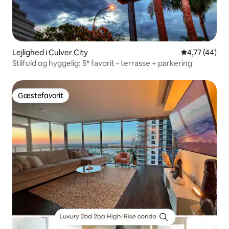
Lejlighed i Culver City
4,77 ud af 5 
4,77 (44)
Stilfuld og hyggelig: 5* favorit - terrasse + parkering
Gæstefavorit
Gæstefavorit