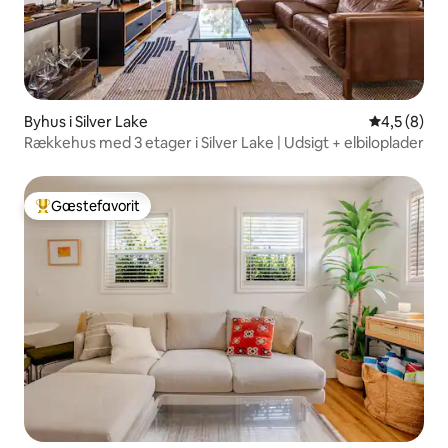
Byhus i Silver Lake
4,5 ud af 5
4,5 (8)
Rækkehus med 3 etager i Silver Lake | Udsigt + elbiloplader
Gæstefavorit
Bedste gæstefavorit