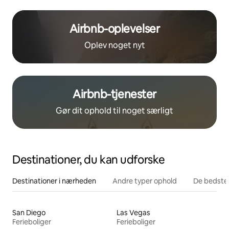
Airbnb-oplevelser
Oplev noget nyt
Airbnb-tjenester
Gør dit ophold til noget særligt
Destinationer, du kan udforske
Destinationer i nærheden
Andre typer ophold
De bedste
San Diego
Las Vegas
Ferieboliger
Ferieboliger