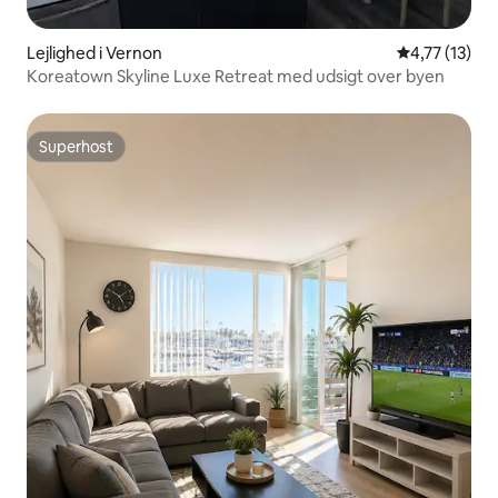
Lejlighed i Vernon
4,77 ud af 5
4,77 (13)
Koreatown Skyline Luxe Retreat med udsigt over byen
Superhost
Superhost