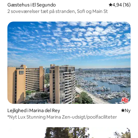
Gæstehus i El Segundo
4,94 ud af 5 
4,94 (16)
2 soveværelser tæt på stranden, Sofi og Main St
Lejlighed i Marina del Rey
Nyt ove
Ny
*Nyt Lux Stunning Marina Zen-udsigt/poolfaciliteter