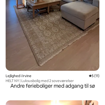
Lejlighed i Irvine
5 ud af 5
5 (11)
HELT NY | Luksusbolig med 2 soveværelser
Andre ferieboliger med adgang til sø