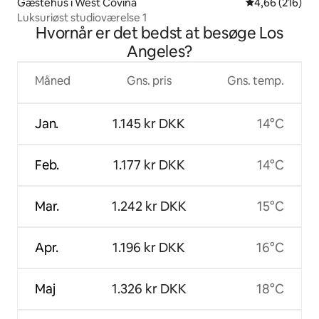
Gæstehus i West Covina
4,66 ud af 5 i
4,66 (216)
Luksuriøst studioværelse 1
Hvornår er det bedst at besøge Los
Angeles?
Måned
Gns. pris
Gns. temp.
Jan.
1.145 kr DKK
14°C
Feb.
1.177 kr DKK
14°C
Mar.
1.242 kr DKK
15°C
Apr.
1.196 kr DKK
16°C
Maj
1.326 kr DKK
18°C