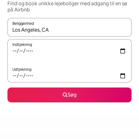
Find og book unikke lejeboliger med adgang til en sø
på Airbnb
Beliggenhed
Når resultaterne er tilgængelige, skal du navigere med piletaste
Indtjekning
Udtjekning
Søg