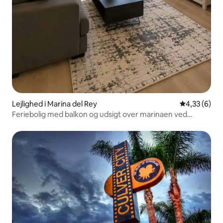
Lejlighed i Marina del Rey
4,33 ud af 5
4,33 (6)
Feriebolig med balkon og udsigt over marinaen ved
vandet