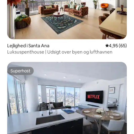
Lejlighed i Santa Ana
4,95 ud af 5 
4,95 (65)
Luksuspenthouse | Udsigt over byen og lufthavnen
Superhost
Superhost