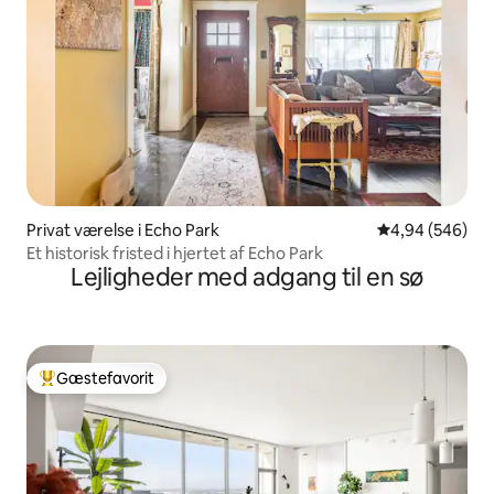
Privat værelse i Echo Park
4,94 ud af 5 i
4,94 (546)
Et historisk fristed i hjertet af Echo Park
Lejligheder med adgang til en sø
Gæstefavorit
Bedste gæstefavorit