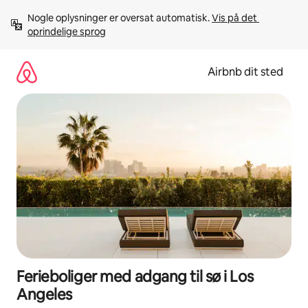
Gå
Nogle oplysninger er oversat automatisk. 
Vis på det 
videre
oprindelige sprog
til
indhold
Airbnb dit sted
Ferieboliger med adgang til sø i Los
Angeles