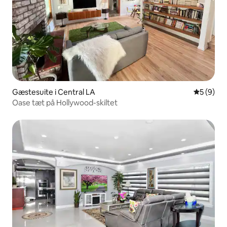
Gæstesuite i Central LA
5 ud af 5
5 (9)
Oase tæt på Hollywood-skiltet