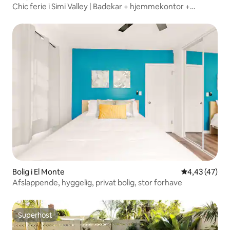
Chic ferie i Simi Valley | Badekar + hjemmekontor +
familiesjov
Bolig i El Monte
4,43 ud af 5 
4,43 (47)
Afslappende, hyggelig, privat bolig, stor forhave
Superhost
Superhost