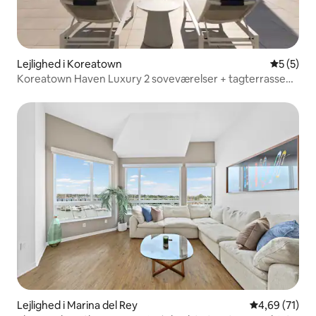
Lejlighed i Koreatown
5 ud af 5
5 (5)
Koreatown Haven Luxury 2 soveværelser + tagterrasse
med pool + spa
Lejlighed i Marina del Rey
4,69 ud af 5 
4,69 (71)