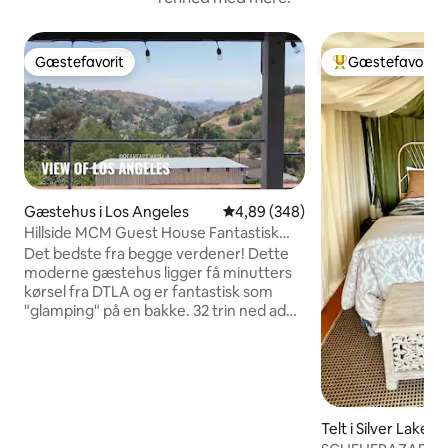
Gæstefavorit
Gæstefavorit
Gæstefavorit
Bedste gæstefavo
Gæstehus i Los Angeles
4,89 ud af 5 i gennemsnitlig be
4,89 (348)
Hillside MCM Guest House Fantastisk
udsigt
Det bedste fra begge verdener! Dette
moderne gæstehus ligger få minutters
kørsel fra DTLA og er fantastisk som
"glamping" på en bakke. 32 trin ned ad
siden af hovedhuset fører til din private
indgang med gelændere, køkken,
badeværelse og soveværelse. Der er et
separat studie, som du kan bruge privat.
Vi ligger lige ved siden af Dodgers
Stadium og Highland Park. Tryg, rolig
Telt i Silver Lake
naturstemning. 1 reserveret