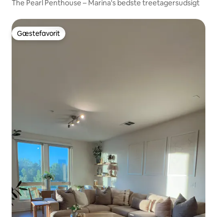
The Pearl Penthouse – Marina's bedste treetagersudsigt
Gæstefavorit
Gæstefavorit