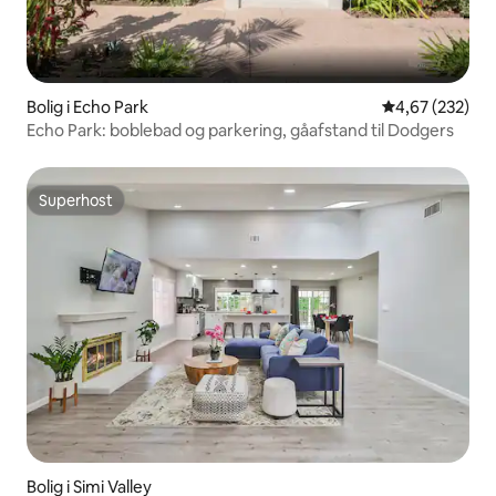
Bolig i Echo Park
4,67 ud af 5 i
4,67 (232)
Echo Park: boblebad og parkering, gåafstand til Dodgers
Superhost
Superhost
Bolig i Simi Valley