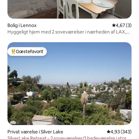
Bolig i Lennox
4,67 ud af 5
4,67 (3)
Hyggeligt hjem med 2 soveværelser i nærheden af LAX,
SoFi Stadium og Kia Forum
Gæstefavorit
Bedste gæstefavorit
Privat værelse i Silver Lake
4,93 ud af 5 i
4,93 (343)
SilverLake Retreat - 2 soveværelser/1 badeværelse i stort