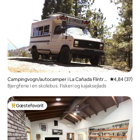
Campingvogn/autocamper i La Cañada Flintrid
4,84 ud af 5 
4,84 (37)
ge
Bjergferie i en skolebus. Fiskeri og kajaksejlads
Gæstefavorit
Bedste gæstefavorit