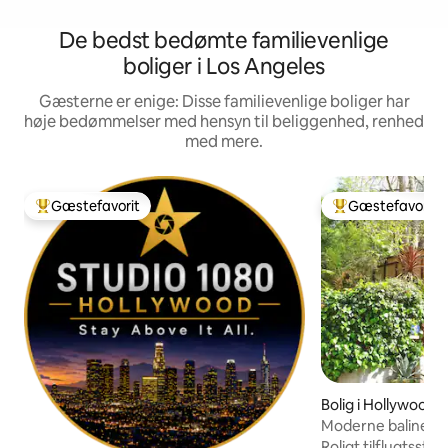
De bedst bedømte familievenlige
boliger i Los Angeles
Gæsterne er enige: Disse familievenlige boliger har
høje bedømmelser med hensyn til beliggenhed, renhed
med mere.
Gæstefavorit
Gæstefavorit
Bedste gæstefavorit
Bedste gæstefavo
Bolig i Hollywood Hi
Moderne balinesis
Hollywood Hills
Roligt tilflugtsste