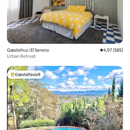
Gæstehus i El Sereno
4,97 ud af 5 i
4,97 (585)
Urban Retreat
Gæstefavorit
Bedste gæstefavorit