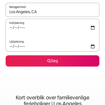
Beliggenhed
Når resultaterne er tilgængelige, skal du navigere med piletaste
Indtjekning
Udtjekning
Søg
Kort overblik over familievenlige
ferieboliger i Los Angeles