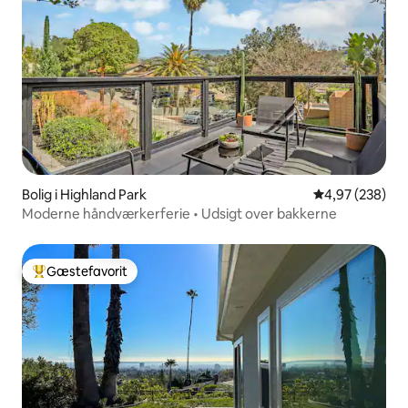
Bolig i Highland Park
4,97 ud af 5 i
4,97 (238)
Moderne håndværkerferie • Udsigt over bakkerne
Gæstefavorit
Bedste gæstefavorit