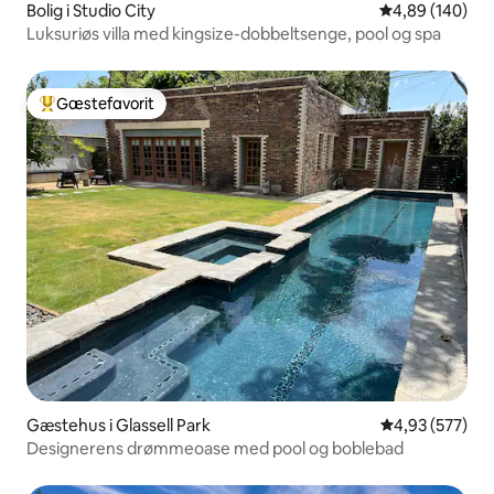
Bolig i Studio City
4,89 ud af 5 i
4,89 (140)
Luksuriøs villa med kingsize-dobbeltsenge, pool og spa
Gæstefavorit
Bedste gæstefavorit
Gæstehus i Glassell Park
4,93 ud af 5 i
4,93 (577)
Designerens drømmeoase med pool og boblebad