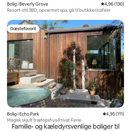
Bolig i Beverly Grove
4,96 ud af 5 i
4,96 (130)
Resort-stil 3BD, opvarmet spa, gå til butikker/caféer
Gæstefavorit
Gæstefavorit
Bolig i Echo Park
4,95 ud af 5 
4,95 (111)
Magisk skjult trætopshus·Privat·Ferie
Familie- og kæledyrsvenlige boliger til