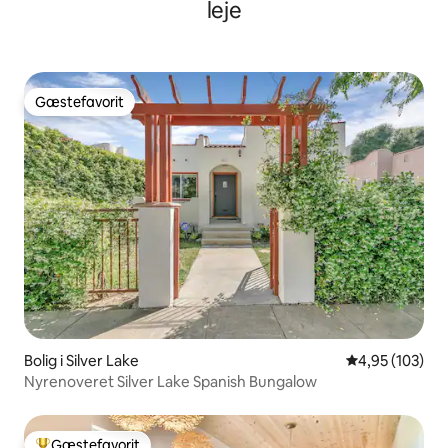
leje
Gæstefavorit
Gæstefavorit
Bolig i Silver Lake
4,95 ud af 5 i
4,95 (103)
Nyrenoveret Silver Lake Spanish Bungalow
Gæstefavorit