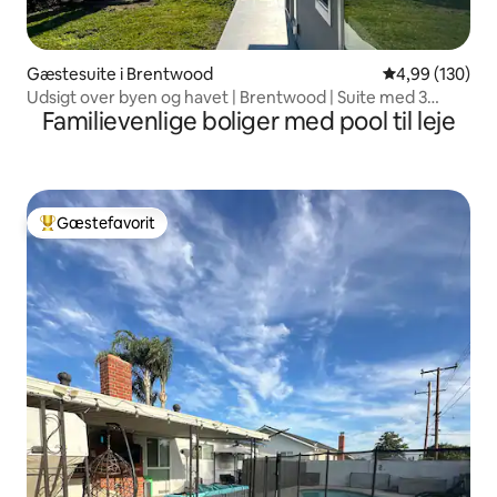
Gæstesuite i Brentwood
4,99 ud af 5 i
4,99 (130)
Udsigt over byen og havet | Brentwood | Suite med 3
Familievenlige boliger med pool til leje
soveværelser
Gæstefavorit
Bedste gæstefavorit