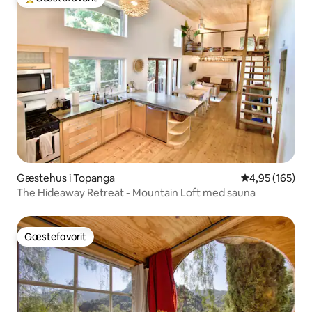
Bedste gæstefavorit
Gæstehus i Topanga
4,95 ud af 5 i
4,95 (165)
The Hideaway Retreat - Mountain Loft med sauna
Gæstefavorit
Gæstefavorit