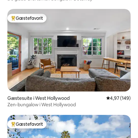
Gæstefavorit
Bedste gæstefavorit
Gæstesuite i West Hollywood
4,97 ud af 5 i
4,97 (149)
Zen-bungalow i West Hollywood
Gæstefavorit
Bedste gæstefavorit