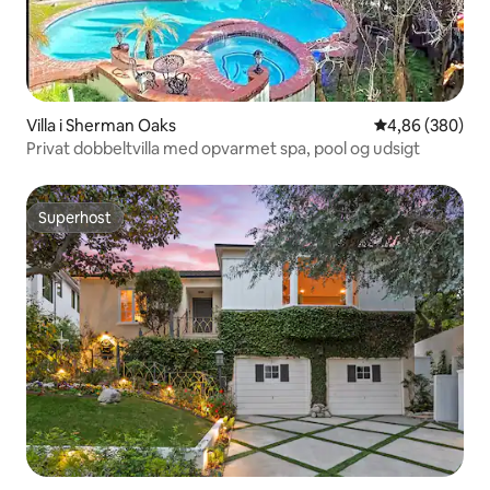
Villa i Sherman Oaks
4,86 ud af 5 i
4,86 (380)
Privat dobbeltvilla med opvarmet spa, pool og udsigt
Superhost
Superhost