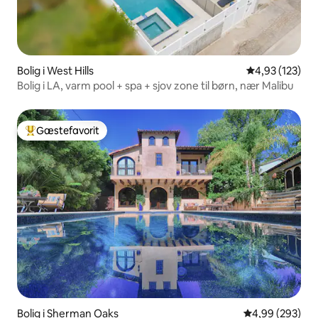
Bolig i West Hills
4,93 ud af 5 i
4,93 (123)
Bolig i LA, varm pool + spa + sjov zone til børn, nær Malibu
Gæstefavorit
Bedste gæstefavorit
Bolig i Sherman Oaks
4,99 ud af 5 i
4,99 (293)