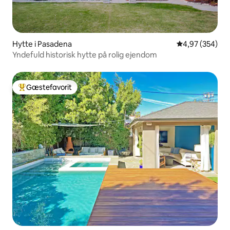
Hytte i Pasadena
4,97 ud af 5 i
4,97 (354)
Yndefuld historisk hytte på rolig ejendom
Gæstefavorit
Bedste gæstefavorit