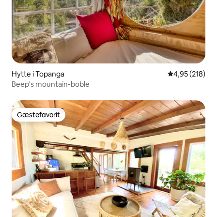
Hytte i Topanga
4,95 ud af 5 i
4,95 (218)
Beep's mountain-boble
Gæstefavorit
Gæstefavorit