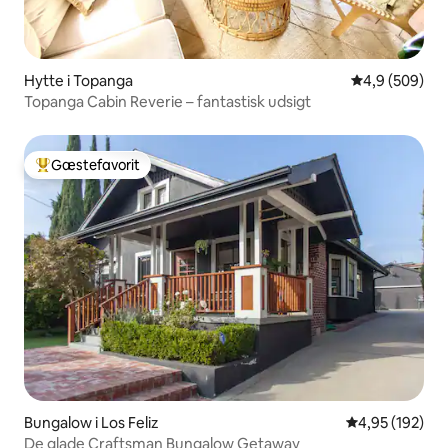
Hytte i Topanga
4,9 ud af 5 i
4,9 (509)
Topanga Cabin Reverie – fantastisk udsigt
Gæstefavorit
Bedste gæstefavorit
Bungalow i Los Feliz
4,95 ud af 5 i
4,95 (192)
De glade Craftsman Bungalow Getaway