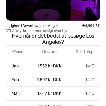
Lejlighed i Downtown Los Angeles
4,99 ud af 5 i
4,99 (181)
DTLA-skyskraber med udsigt over byen
Hvornår er det bedst at besøge Los
Angeles?
Måned
Gns. pris
Gns. temp.
Jan.
1.552 kr DKK
14°C
Feb.
1.597 kr DKK
14°C
Mar.
1.617 kr DKK
15°C