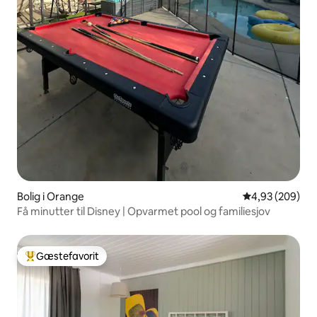
Bolig i Orange
4,93 ud af 5 i
4,93 (209)
Få minutter til Disney | Opvarmet pool og familiesjov
Gæstefavorit
Bedste gæstefavorit