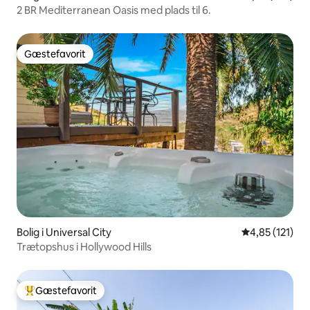
2 BR Mediterranean Oasis med plads til 6.
Gæstefavorit
Gæstefavorit
Bolig i Universal City
4,85 ud af 5 i
4,85 (121)
Trætopshus i Hollywood Hills
Gæstefavorit
Bedste gæstefavorit