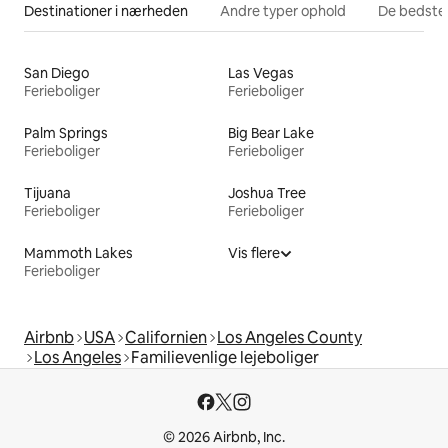
Destinationer i nærheden
Andre typer ophold
De bedste
San Diego
Las Vegas
Ferieboliger
Ferieboliger
Palm Springs
Big Bear Lake
Ferieboliger
Ferieboliger
Tijuana
Joshua Tree
Ferieboliger
Ferieboliger
Mammoth Lakes
Vis flere
Ferieboliger
Airbnb
USA
Californien
Los Angeles County
Los Angeles
Familievenlige lejeboliger
© 2026 Airbnb, Inc.