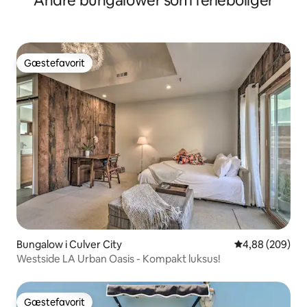
Andre bungalower som ferieboliger
Gæstefavorit
Gæstefavorit
Bungalow i Culver City
4,88 ud af 5 i
4,88 (209)
Westside LA Urban Oasis - Kompakt luksus!
Gæstefavorit