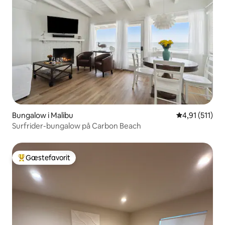
Bungalow i Malibu
4,91 ud af 5 
4,91 (511)
Surfrider-bungalow på Carbon Beach
Gæstefavorit
Bedste gæstefavorit