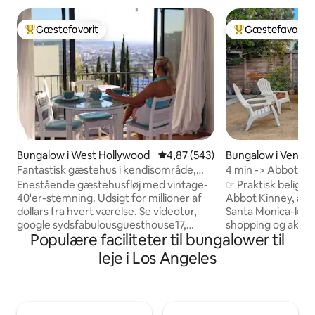
Gæstefavorit
Gæstefavorit
Bedste gæstefavorit
Bedste gæstefavo
Bungalow i West Hollywood
4,87 ud af 5 i gennemsnitlig be
4,87 (543)
Bungalow i Venice
Fantastisk gæstehus i kendisområde,
4 min -> Abbot Kin
fantastisk udsigt/pool
badeværelser | Pri
Enestående gæstehusfløj med vintage-
☞ Praktisk beligge
40'er-stemning. Udsigt for millioner af
Abbot Kinney, all
dollars fra hvert værelse. Se videotur,
Santa Monica-kvart
google sydsfabulousguesthouse17,
shopping og aktiviteter. 5 m
Populære faciliteter til bungalower til
inden du booker. Populært område i
Venice Beach Board
bjergskråningen med kendisser ligger i
Santa Monica + Pie
leje i Los Angeles
gåafstand fra gode spisesteder,
Promenade 5 minu
underholdning og shopping.
minutter fra → Pe
Vaskemaskine/tørretumbler i garagen.
minutter → LAX 16
Poolen er varm fra midten af juni til
City 19 minutter til