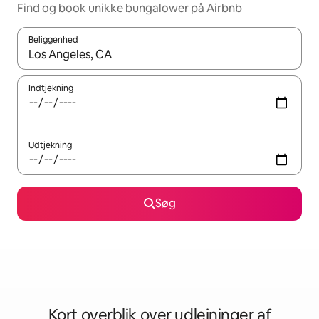
Find og book unikke bungalower på Airbnb
Beliggenhed
Når resultaterne er tilgængelige, skal du navigere med piletaste
Indtjekning
Udtjekning
Søg
Kort overblik over udlejninger af