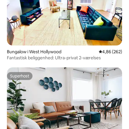
Bungalow i West Hollywood
4,86 ud af 5 i
4,86 (262)
Fantastisk beliggenhed: Ultra-privat 2-værelses
Superhost
Superhost