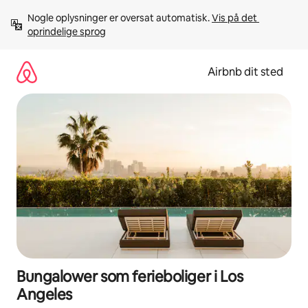
Gå
Nogle oplysninger er oversat automatisk. 
Vis på det 
videre
oprindelige sprog
til
indhold
Airbnb dit sted
Bungalower som ferieboliger i Los
Angeles