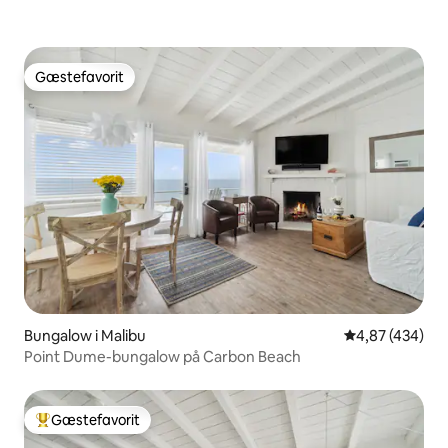
Gæstefavorit
Gæstefavorit
Bungalow i Malibu
4,87 ud af 5 i
4,87 (434)
Point Dume-bungalow på Carbon Beach
Gæstefavorit
Bedste gæstefavorit