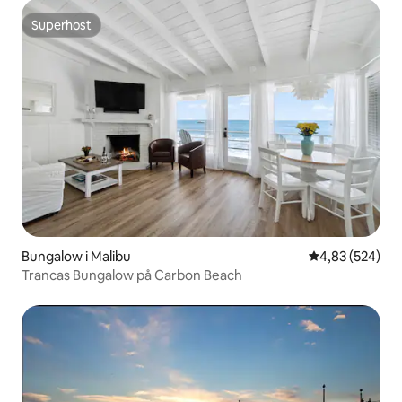
Superhost
Superhost
Bungalow i Malibu
4,83 ud af 5 i
4,83 (524)
Trancas Bungalow på Carbon Beach