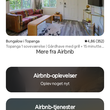
Bungalow i Topanga
4,86 ud af 5 i
4,86 (352)
Topanga 1 soveværelse | Gårdhave med grill + 15 minutter
Mere fra Airbnb
til Malibu | C&C
Airbnb-oplevelser
Oplev noget nyt
Airbnb-tjenester