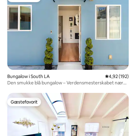
Gæstefavorit
Bungalow i South LA
4,92 ud af 5 i
4,92 (192)
Den smukke blå bungalow – Verdensmesterskabet nær
So-Fi
Gæstefavorit
Gæstefavorit