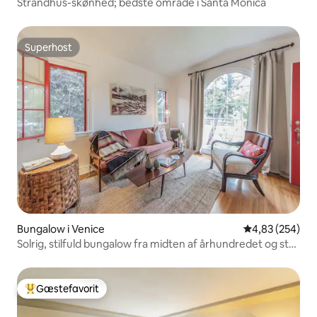
Strandhus-skønhed; bedste område i Santa Monica
Superhost
Superhost
Bungalow i Venice
4,83 ud af 5 i
4,83 (254)
Solrig, stilfuld bungalow fra midten af århundredet og stor
baggård
Gæstefavorit
Bedste gæstefavorit