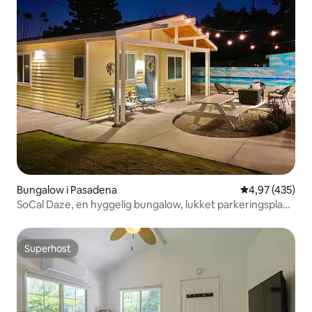
Bungalow i Pasadena
4,97 ud af 5 i
4,97 (435)
SoCal Daze, en hyggelig bungalow, lukket parkeringsplads
og terrasse
Superhost
Superhost