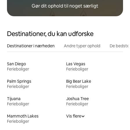
Gør dit ophold til noget særligt
Destinationer, du kan udforske
Destinationer i nærheden
Andre typer ophold
De bedste
San Diego
Las Vegas
Ferieboliger
Ferieboliger
Palm Springs
Big Bear Lake
Ferieboliger
Ferieboliger
Tijuana
Joshua Tree
Ferieboliger
Ferieboliger
Mammoth Lakes
Vis flere
Ferieboliger