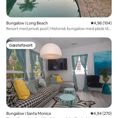
Bungalow i Long Beach
4,96 ud af 5 i
4,96 (104)
Resort med privat pool | Historisk bungalow med plads til 6
personer
Gæstefavorit
Gæstefavorit
Bungalow i Santa Monica
4,94 ud af 5 i
4,94 (270)