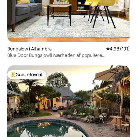
Bungalow i Alhambra
4,98 ud af 5 i
4,98 (191)
Blue Door Bungalow|I nærheden af populære
steder|Parkering og gårdhave
Gæstefavorit
Bedste gæstefavorit