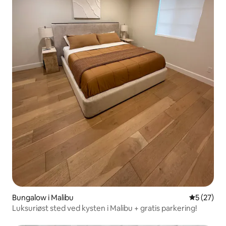
Bungalow i Malibu
5 ud af 5 
5 (27)
Luksuriøst sted ved kysten i Malibu + gratis parkering!