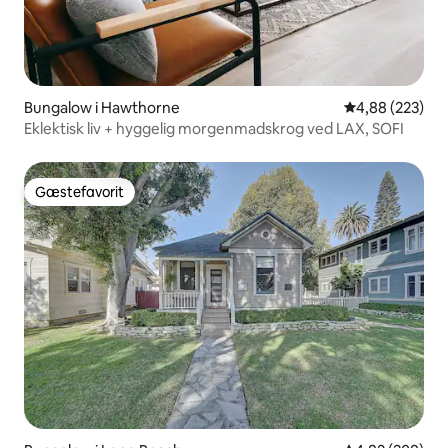
Bungalow i Hawthorne
4,88 ud af 5 i
4,88 (223)
Eklektisk liv + hyggelig morgenmadskrog ved LAX, SOFI
Gæstefavorit
Gæstefavorit