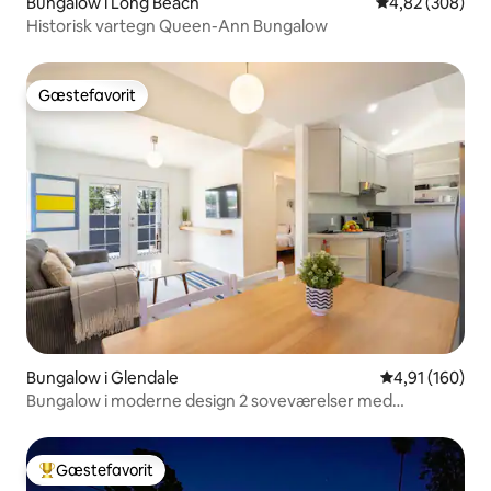
Bungalow i Long Beach
4,82 ud af 5 i
4,82 (308)
Historisk vartegn Queen-Ann Bungalow
Gæstefavorit
Gæstefavorit
Bungalow i Glendale
4,91 ud af 5 i
4,91 (160)
Bungalow i moderne design 2 soveværelser med
parkering
Gæstefavorit
Bedste gæstefavorit