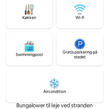
oktober. Du er velkommen til at blive
minutter → i Malibu ☞ Abbot Kinney 
der. Ejendommen drives 100 % på
"den fedeste blok 
solenergi. Elbiloplader til rådighed. Gratis
magasinet. Føj til ønskeliste - klik ❤ på i
parkering på gaden døgnet rundt.
øverste højre hjørne ★ "Bedste Ai
Køkken
Wi-fi
Rygning af tobak er ikke tilladt (hash er
vi har boet i!" ★
ok udenfor). Se ordensreglerne. Det her
er en fantastisk luksusejendom!
Gratis parkering på
Swimmingpool
stedet
Aircondition
Bungalower til leje ved stranden