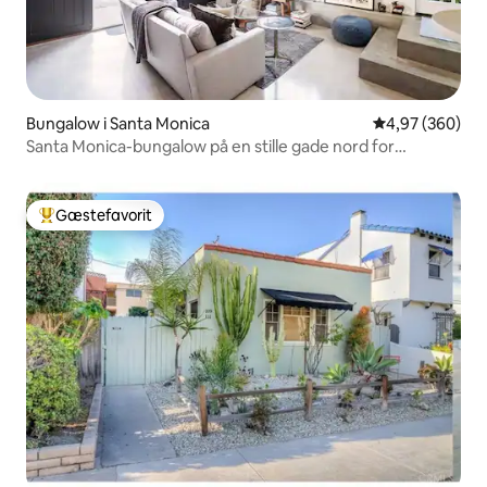
Bungalow i Santa Monica
4,97 ud af 5 i
4,97 (360)
Santa Monica-bungalow på en stille gade nord for
Montana
Gæstefavorit
Bedste gæstefavorit