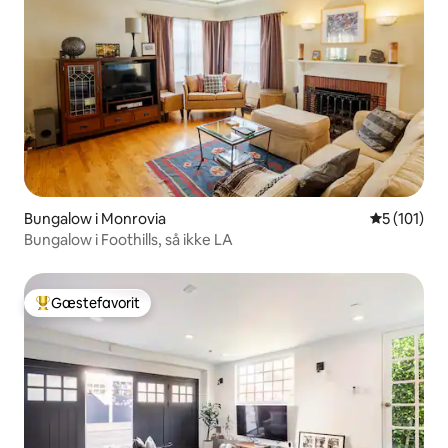
Bungalow i Monrovia
5 ud af 5 i
5 (101)
Bungalow i Foothills, så ikke LA
Gæstefavorit
Bedste gæstefavorit