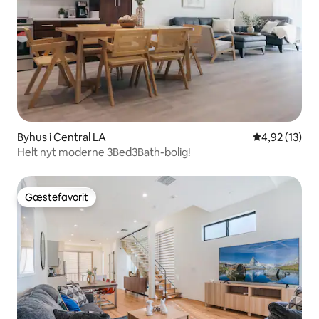
Byhus i Central LA
4,92 ud af 5 
4,92 (13)
Helt nyt moderne 3Bed3Bath-bolig!
Gæstefavorit
Gæstefavorit