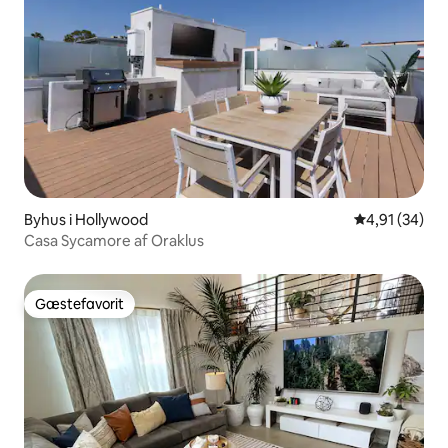
Byhus i Hollywood
4,91 ud af 5 
4,91 (34)
Casa Sycamore af Oraklus
Gæstefavorit
Gæstefavorit