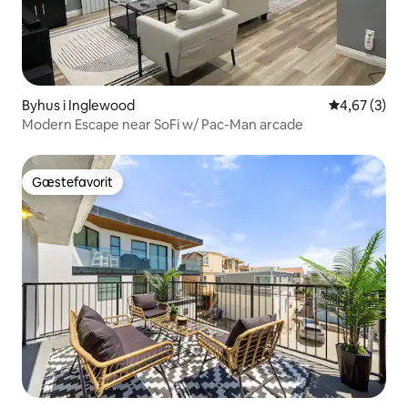
Byhus i Inglewood
4,67 ud af 5
4,67 (3)
Modern Escape near SoFi w/ Pac-Man arcade
Gæstefavorit
Gæstefavorit