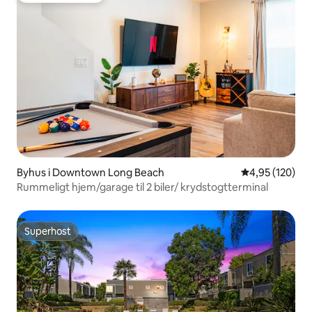
Byhus i Downtown Long Beach
4,95 ud af 5 i
4,95 (120)
Rummeligt hjem/garage til 2 biler/ krydstogtterminal
Superhost
Superhost