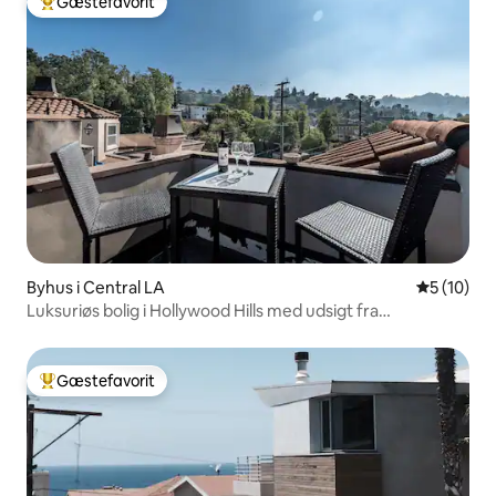
Gæstefavorit
Bedste gæstefavorit
Byhus i Central LA
5 ud af 5 
5 (10)
Luksuriøs bolig i Hollywood Hills med udsigt fra
tagterrassen!
Gæstefavorit
Bedste gæstefavorit