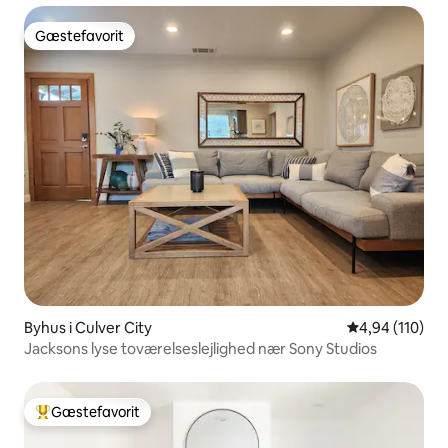
Gæstefavorit
Gæstefavorit
Byhus i Culver City
4,94 ud af 5 i
4,94 (110)
Jacksons lyse toværelseslejlighed nær Sony Studios
Gæstefavorit
Bedste gæstefavorit