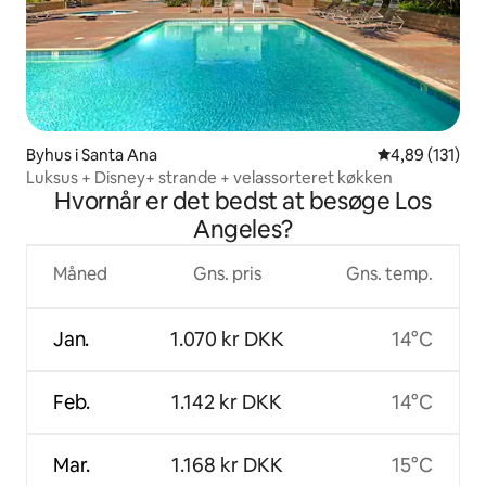
Byhus i Santa Ana
4,89 ud af 5 i
4,89 (131)
Luksus + Disney+ strande + velassorteret køkken
Hvornår er det bedst at besøge Los
Angeles?
Måned
Gns. pris
Gns. temp.
Jan.
1.070 kr DKK
14°C
Feb.
1.142 kr DKK
14°C
Mar.
1.168 kr DKK
15°C