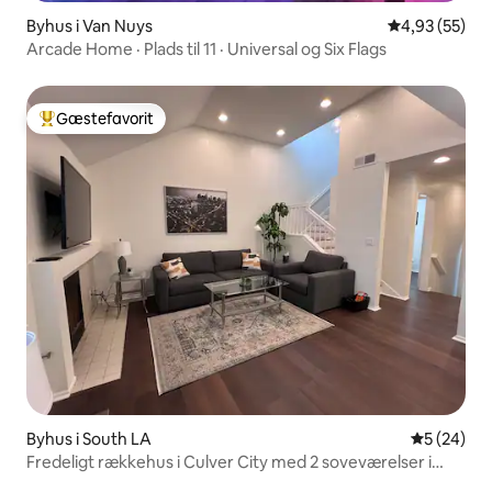
Byhus i Van Nuys
4,93 ud af 5 
4,93 (55)
Arcade Home · Plads til 11 · Universal og Six Flags
Gæstefavorit
Bedste gæstefavorit
Byhus i South LA
5 ud af 5 
5 (24)
Fredeligt rækkehus i Culver City med 2 soveværelser i
nærheden af LAX med pool