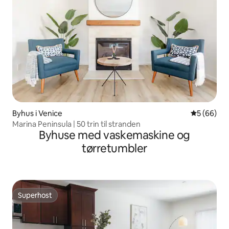
Byhus i Venice
5 ud af 5 
5 (66)
Marina Peninsula | 50 trin til stranden
Byhuse med vaskemaskine og
tørretumbler
Superhost
Superhost