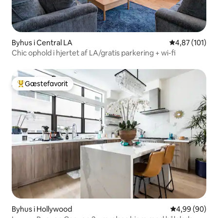
Byhus i Central LA
4,87 ud af 5 i
4,87 (101)
Chic ophold i hjertet af LA/gratis parkering + wi-fi
Gæstefavorit
Bedste gæstefavorit
Byhus i Hollywood
4,99 ud af 5 
4,99 (90)