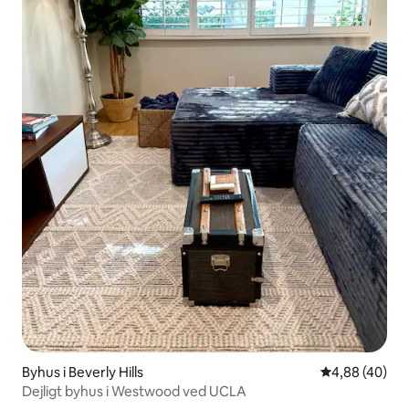
Byhus i Beverly Hills
4,88 ud af 5 
4,88 (40)
Dejligt byhus i Westwood ved UCLA