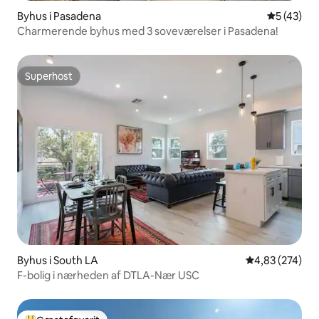
Byhus i Pasadena
5 ud af 5 
5 (43)
Charmerende byhus med 3 soveværelser i Pasadena!
Superhost
Superhost
Byhus i South LA
4,83 ud af 5 i
4,83 (274)
F-bolig i nærheden af DTLA-Nær USC