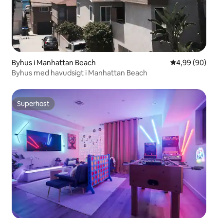
Byhus i Manhattan Beach
4,99 ud af 5 
4,99 (90)
Byhus med havudsigt i Manhattan Beach
Superhost
Superhost