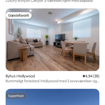
Luxury Runyon Canyon 3-værelses hjem med bålplads
Gæstefavorit
Gæstefavorit
Byhus i Hollywood
4,94 ud af 5 
4,94 (35)
Rummeligt feriested i Hollywood med 2 soveværelser og
privat garage
Superhost
Superhost