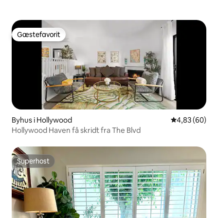
Gæstefavorit
Gæstefavorit
Byhus i Hollywood
4,83 ud af 5 
4,83 (60)
Hollywood Haven få skridt fra The Blvd
Superhost
Superhost