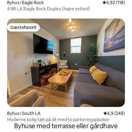
Byhus i Eagle Rock
4,92 ud af 5 i
4,92 (118)
4 BR LA/Eagle Rock Duplex (højre enhed)
Gæstefavorit
Gæstefavorit
Byhus i South LA
4,9 ud af 5 i
4,9 (248)
Moderne bolig tæt på alt med to parkeringspladser
Byhuse med terrasse eller gårdhave