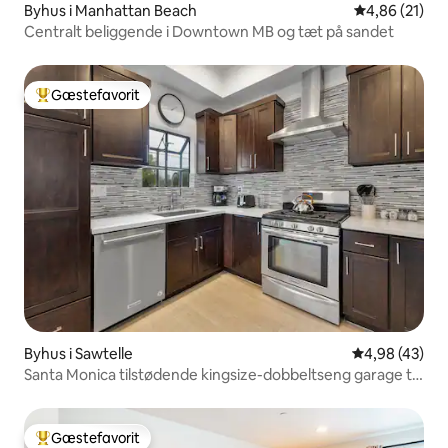
Byhus i Manhattan Beach
4,86 ud af 5 
4,86 (21)
Centralt beliggende i Downtown MB og tæt på sandet
Gæstefavorit
Bedste gæstefavorit
Byhus i Sawtelle
4,98 ud af 5 
4,98 (43)
Santa Monica tilstødende kingsize-dobbeltseng garage til
2 biler
Gæstefavorit
Bedste gæstefavorit