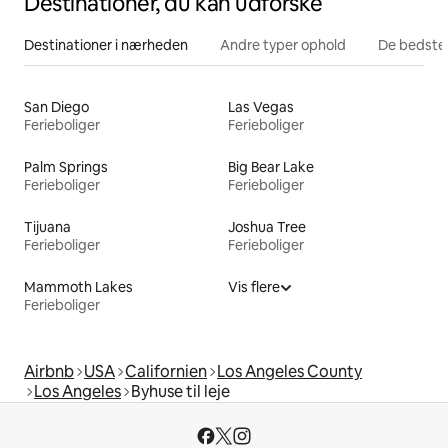
Destinationer, du kan udforske
Destinationer i nærheden
Andre typer ophold
De bedste
San Diego
Las Vegas
Ferieboliger
Ferieboliger
Palm Springs
Big Bear Lake
Ferieboliger
Ferieboliger
Tijuana
Joshua Tree
Ferieboliger
Ferieboliger
Mammoth Lakes
Vis flere
Ferieboliger
Airbnb
USA
Californien
Los Angeles County
Los Angeles
Byhuse til leje