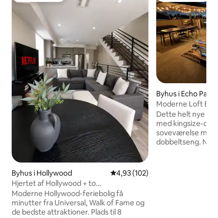
Byhus i Echo Park
Moderne Loft Byhus
over byen
Dette helt nye by
med kingsize-dob
soveværelse med 
dobbeltseng. Nyindrettet, stilfuld,
moderne og fuld af
en urban perle med
over DTLA, Hollywo
Byhus i Hollywood
4,93 ud af 5 i gennemsnitlig be
4,93 (102)
stue i loftstil, kø
Hjertet af Hollywood + to
til en terrasse m
parkeringspladser, tre soveværelser og
Moderne Hollywood-feriebolig få
og en privat terra
tre badeværelser
minutter fra Universal, Walk of Fame og
kvadratmeter. Parkering i garagen er
de bedste attraktioner. Plads til 8
inkluderet. Topmod