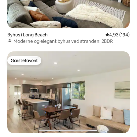
Byhus i Long Beach
4,93 ud af 5 i
4,93 (194)
🏝 Moderne og elegant byhus ved stranden: 2BDR
Gæstefavorit
Gæstefavorit