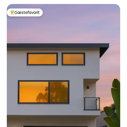
Gæstefavorit
Bedste gæstefavorit