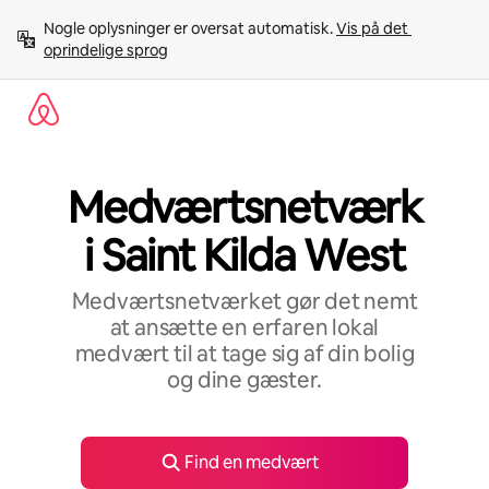
Gå
Nogle oplysninger er oversat automatisk. 
Vis på det 
videre
oprindelige sprog
til
indhold
Medværtsnetværk
i Saint Kilda West
Medværtsnetværket gør det nemt
at ansætte en erfaren lokal
medvært til at tage sig af din bolig
og dine gæster.
Find en medvært