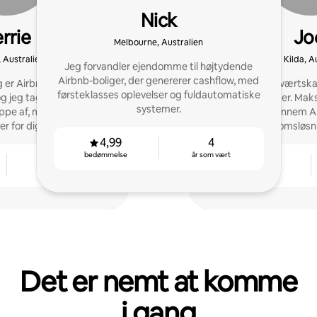
Nick
rrie
Jo
Melbourne, Australien
 Australien
St. Kilda, A
Jeg forvandler ejendomme til højtydende
Airbnb-boliger, der genererer cashflow, med
 er Airbnb’s specialist i
Professionelt værtska
førsteklasses oplevelser og fuldautomatiske
og jeg tager mig af det
tjenesteydelser. Mak
systemer.
appe af, mens dit hjem
ejendom gennem A
r for dig!
ejendomsløsnin
4,99
4
bedømmelse
år som vært
4
4,96
år som vært
bedømmelse
Det er nemt at komme
i gang