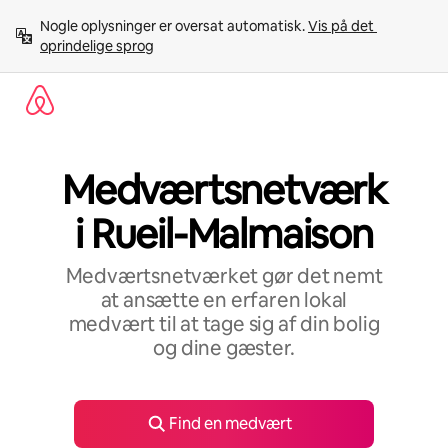
Gå
Nogle oplysninger er oversat automatisk. 
Vis på det 
videre
oprindelige sprog
til
indhold
Medværtsnetværk
i Rueil-Malmaison
Medværtsnetværket gør det nemt
at ansætte en erfaren lokal
medvært til at tage sig af din bolig
og dine gæster.
Find en medvært