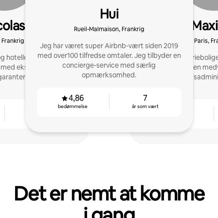
Hui
colas
Max
Rueil-Malmaison, Frankrig
, Frankrig
Paris, Fr
Jeg har været super Airbnb-vært siden 2019
med over100 tilfredse omtaler. Jeg tilbyder en
og hoteller med at øge
Ekspert i feriebolige
concierge-service med særlig
 med ekstraordinær
Superhost, erfaren med
opmærksomhed.
garanteret vurdering!
et udlejningsadmin
4,86
7
bedømmelse
år som vært
9
4,84
år som vært
bedømmelse
Det er nemt at komme
i gang