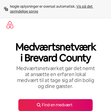
Gå
Nogle oplysninger er oversat automatisk. 
Vis på det 
videre
oprindelige sprog
til
indhold
Medværtsnetværk
i Brevard County
Medværtsnetværket gør det nemt
at ansætte en erfaren lokal
medvært til at tage sig af din bolig
og dine gæster.
Find en medvært