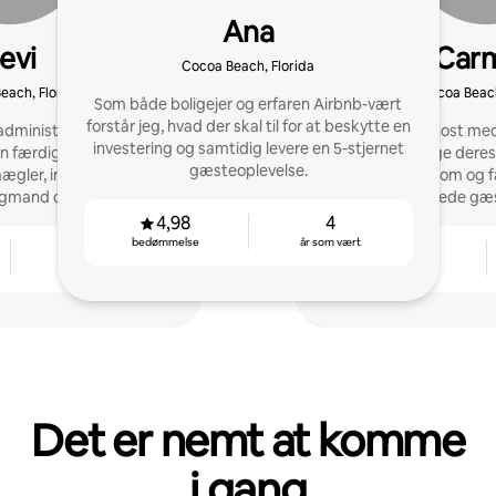
Ana
evi
Car
Cocoa Beach, Florida
Beach, Florida
Cocoa Beach
Som både boligejer og erfaren Airbnb-vært
forstår jeg, hvad der skal til for at beskytte en
dministratorer er bare
Airbnb-Superhost med 
investering og samtidig levere en 5-stjernet
n færdigheder. Jeg har
ejere med at øge deres
gæsteoplevelse.
ler, investor, vært,
deres ejendom og f
igmand og
stjernede gæ
sguru i over 20 år. Fuld
4,98
4
g à la carte.
bedømmelse
år som vært
3
4,96
år som vært
bedømmelse
Det er nemt at komme
i gang