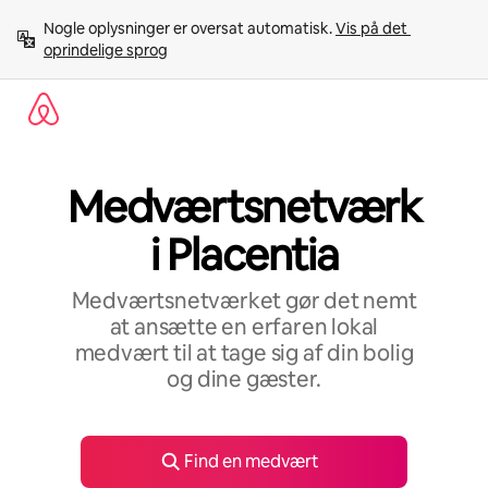
Gå
Nogle oplysninger er oversat automatisk. 
Vis på det 
videre
oprindelige sprog
til
indhold
Medværtsnetværk
i Placentia
Medværtsnetværket gør det nemt
at ansætte en erfaren lokal
medvært til at tage sig af din bolig
og dine gæster.
Find en medvært