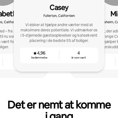
Casey
zabeth
Mi
Fullerton, Californien
s, Californien
Anaheim, Ca
Vi elsker at hjælpe andre værter med at
maksimere deres potentiale. Vi udmærker os
hed – fra mine forældres
Superhost, der adm
i 5-stjernede gæsteoplevelser og konsekvent
 til nu som medvært for
ejendomme i Orange Co
placering i de bedste 5% af boliger.
 vært for flere Airbnb-
Texas. Jeg hjælper 
liger.
maksimere overskudd
daglige 
4,96
4
bedømmelse
år som vært
5
4,94
år som vært
bedømmelse
Det er nemt at komme
i gang