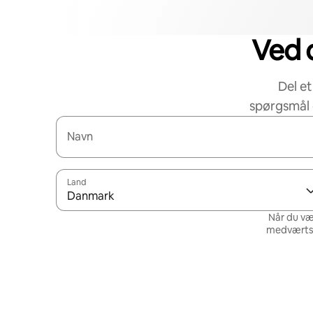
Ved d
Del et
spørgsmål 
Navn
Land
Danmark
Når du væ
medværtsne