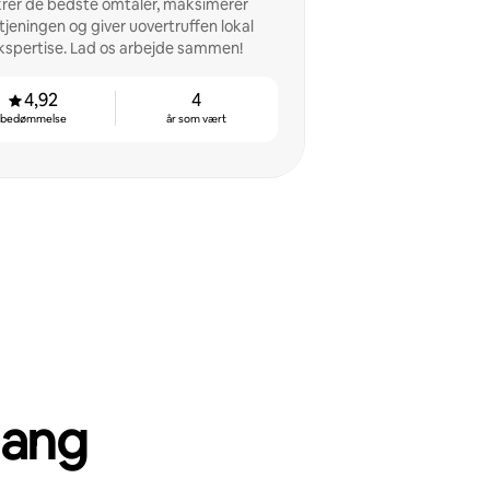
krer de bedste omtaler, maksimerer
tjeningen og giver uovertruffen lokal
kspertise. Lad os arbejde sammen!
4,92
4
bedømmelse
år som vært
gang