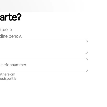
tarte?
ntuelle
dine behov.
telefonnummer
artnere om
hedspolitik