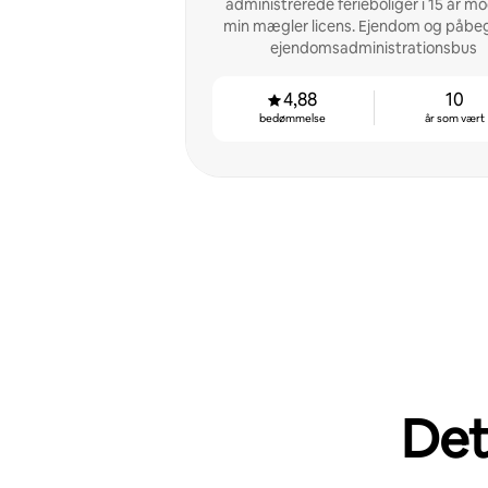
administrerede ferieboliger i 15 år m
min mægler licens. Ejendom og påbe
ejendomsadministrationsbus
4,88
10
bedømmelse
år som vært
Det