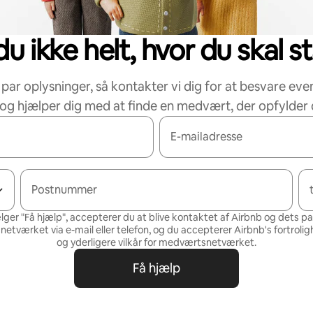
u ikke helt, hvor du skal s
 par oplysninger, så kontakter vi dig for at besvare eve
og hjælper dig med at finde en medvært, der opfylder 
E-mailadresse
Postnummer
lger "Få hjælp", accepterer du at blive kontaktet af Airbnb og dets p
tværket via e-mail eller telefon, og du accepterer Airbnb's
fortrolig
og
yderligere vilkår for medværtsnetværket
.
Få hjælp