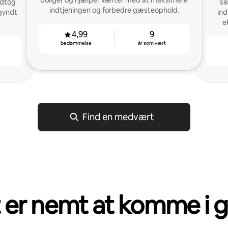
boliger og hjælper værter med at maksimere
odtog
si
indtjeningen og forbedre gæsteophold.
gyndt
ind
e
4,99
9
bedømmelse
år som vært
Find en medvært
 er nemt at komme i 