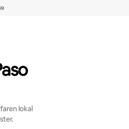
rog
Paso
aren lokal
ster.