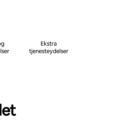
og
Ekstra
lser
tjenesteydelser
det