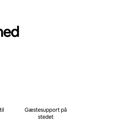
med
il
Gæstesupport på
stedet