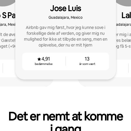
Jose Luis
 S Pantoja
La
Guadalajara, Mexico
ara, Mexico
Guadalajar
Airbnb gav mig først, hvor jeg kunne sove i
forskellige dele af verden, og giver mig nu
 de øverste 10 % (4,97 i
Jeg specialiserer mig i
mulighed for ikke at tilbyde en seng, men en
r Gæstefavoritter og er
at forbedre deres bel
oplevelse, der nu er mit hjem
aget (+90 %).
deres drift og få 5-
4,91
13
bedømmelse
år som vært
4
4,88
år som vært
bedømmelse
Det er nemt at komme
i gang