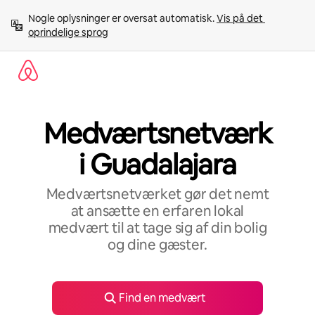
Gå
Nogle oplysninger er oversat automatisk. 
Vis på det 
videre
oprindelige sprog
til
indhold
Medværtsnetværk
i Guadalajara
Medværtsnetværket gør det nemt
at ansætte en erfaren lokal
medvært til at tage sig af din bolig
og dine gæster.
Find en medvært