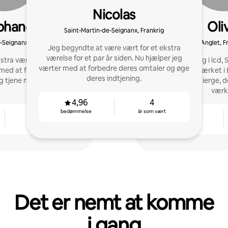
Nicolas
phane
Oli
Saint-Martin-de-Seignanx, Frankrig
-Seignanx, Frankrig
Anglet, F
Jeg begyndte at være vært for et ekstra
værelse for et par år siden. Nu hjælper jeg
stra værelse i to år Nu
18 års erfaring i lcd,
værter med at forbedre deres omtaler og øge
 med at forbedre deres
Airbnb-netværket i 
deres indtjening.
g tjene mere.
omtaler. Concierge, de
værk
4,96
4
bedømmelse
år som vært
3
4,85
år som vært
bedømmelse
Det er nemt at komme
i gang