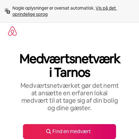
Gå
Nogle oplysninger er oversat automatisk. 
Vis på det 
videre
oprindelige sprog
til
indhold
Medværtsnetværk
i Tarnos
Medværtsnetværket gør det nemt
at ansætte en erfaren lokal
medvært til at tage sig af din bolig
og dine gæster.
Find en medvært