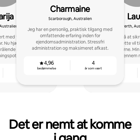
Charmaine
rija
Lau
Scarborough, Australien
 Australien
Perth, Aus
Jeg har en personlig, praktisk tilgang med
omfattende erfaring inden for
rt med fire opslag, der
Jeg fokuserer på at sik
ejendomsadministration. Stressfri
år. Nu hjælper jeg andre
for gæster. Dette vil 
administration og maksimeret afkast.
trålende omtaler og nå
afkast for ejerne. Mi
ningspotentiale.
vokset gennem m
4,96
4
bedømmelse
år som vært
2
4,94
år som vært
bedømmelse
Det er nemt at komme
i gang