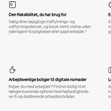
Den fleksibilitet, du har brug for
E
Vælg dine nøjagtige indflytnings- og
S
udflytningsdatoer, og book nemt online uden
o
yderligere forpligtelser eller papirarbejde.*
g
Arbejdsvenlige boliger til digitale nomader
L
Rejser du med arbejdet? Find en bolig til et
A
længerevarende ophold med højhastigheds-
i
wi-fi og dedikerede arbejdsområder.
o