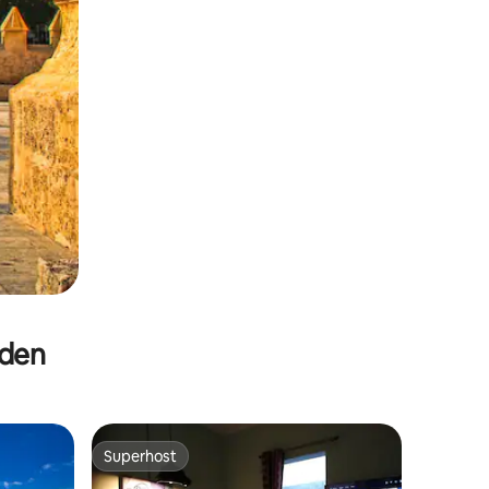
eden
Superhost
Superhost