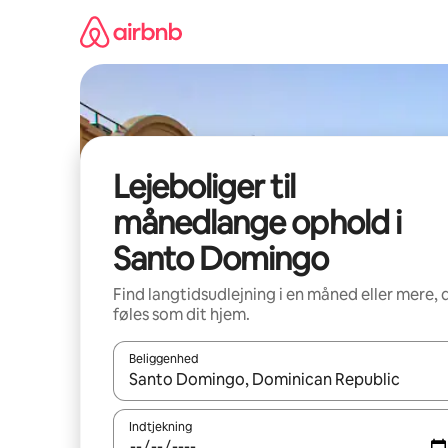
Gå
videre
til
indhold
Lejeboliger til
månedlange ophold i
Santo Domingo
Find langtidsudlejning i en måned eller mere, 
føles som dit hjem.
Beliggenhed
Når resultaterne er tilgængelige, skal du navigere
Indtjekning