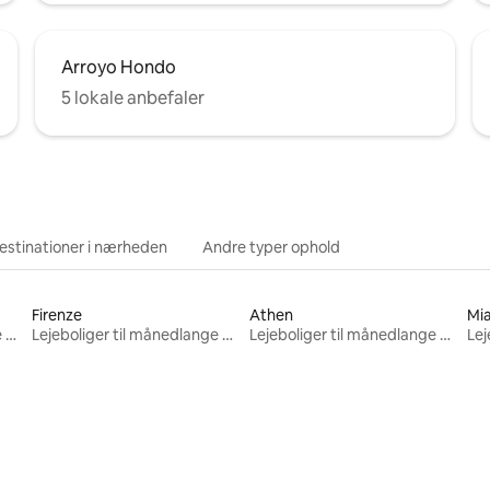
Arroyo Hondo
5 lokale anbefaler
estinationer i nærheden
Andre typer ophold
Firenze
Athen
Mi
Lejeboliger til månedlange ophold
Lejeboliger til månedlange ophold
Lejeboliger til månedlange ophold