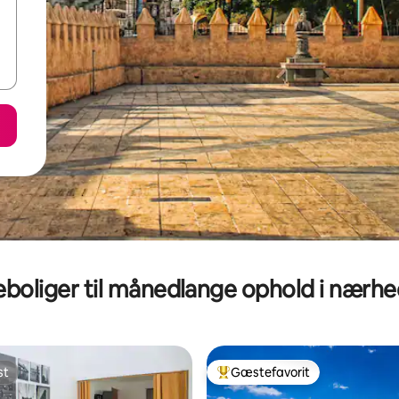
eboliger til månedlange ophold i nærh
st
Gæstefavorit
st
Bedste gæstefavorit