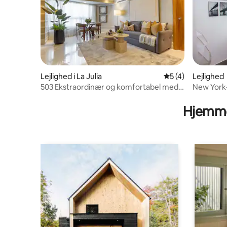
Lejlighed i La Julia
5 ud af 5 i genne
5 (4)
Lejlighed
503 Ekstraordinær og komfortabel med
New York-
havudsigt
Hjemme