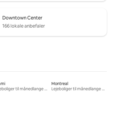
Downtown Center
166 lokale anbefaler
ami
Montreal
Lejeboliger til månedlange ophold
Lejeboliger til månedlange ophold