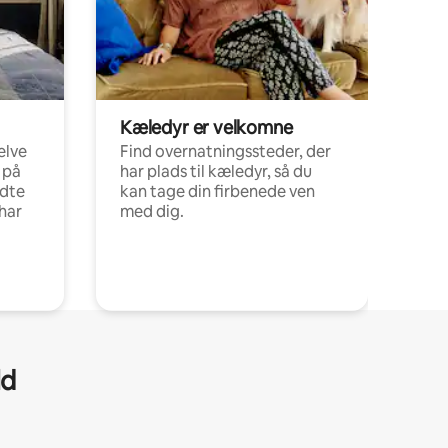
Kæledyr er velkomne
elve
Find overnatningssteder, der
 på
har plads til kæledyr, så du
ldte
kan tage din firbenede ven
har
med dig.
ld