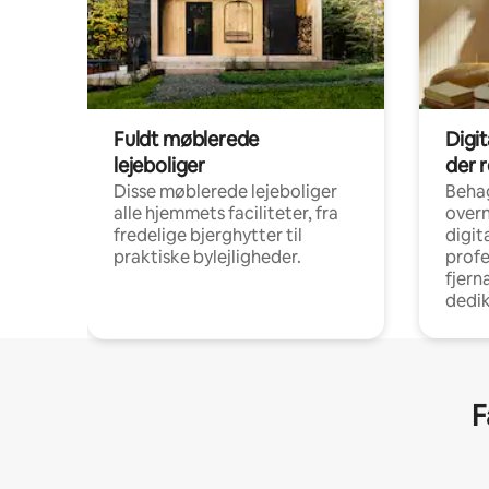
Fuldt møblerede
Digi
lejeboliger
der 
Disse møblerede lejeboliger
Beha
alle hjemmets faciliteter, fra
overn
fredelige bjerghytter til
digit
praktiske bylejligheder.
profe
fjern
dedi
F