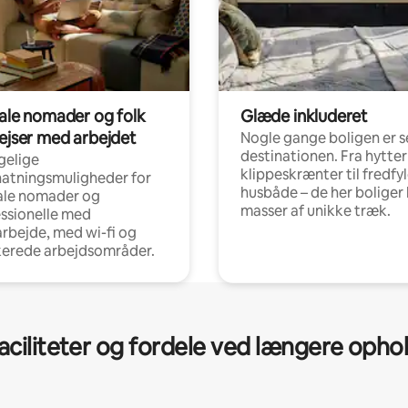
tale nomader og folk
Glæde inkluderet
rejser med arbejdet
Nogle gange boligen er s
destinationen. Fra hytter
gelige
klippeskrænter til fredfy
atningsmuligheder for
husbåde – de her boliger 
ale nomader og
masser af unikke træk.
ssionelle med
arbejde, med wi-fi og
kerede arbejdsområder.
aciliteter og fordele ved længere opho