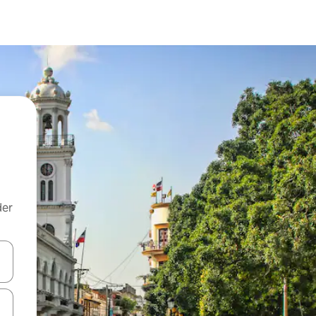
der
 med piletasterne op og ned eller se mere ved at trykke eller stryge.