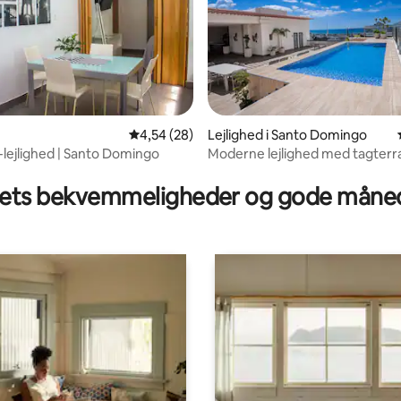
msnitlig bedømmelse, 4 omtaler
4,54 ud af 5 i gennemsnitlig bedømmelse, 2
4,54 (28)
Lejlighed i Santo Domingo
lejlighed | Santo Domingo
Moderne lejlighed med tagter
pool og havudsigt
ts bekvemmeligheder og gode måned