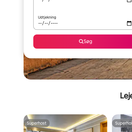
Udtjekning
Søg
Lej
Superhost
Superho
Superhost
Superho