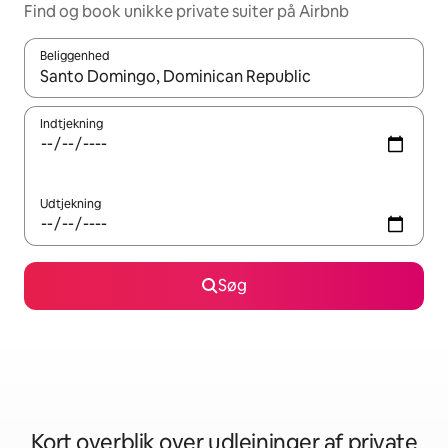
Find og book unikke private suiter på Airbnb
Beliggenhed
Når resultaterne er tilgængelige, skal du navigere med piletaste
Indtjekning
Udtjekning
Søg
Kort overblik over udlejninger af private