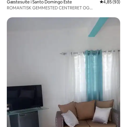
Gæstesuite i Santo Domingo Este
4,85 ud af 5 
4,85 (93)
ROMANTISK GEMMESTED CENTRERET OG
KOMFORTABELT SUITE.1-A