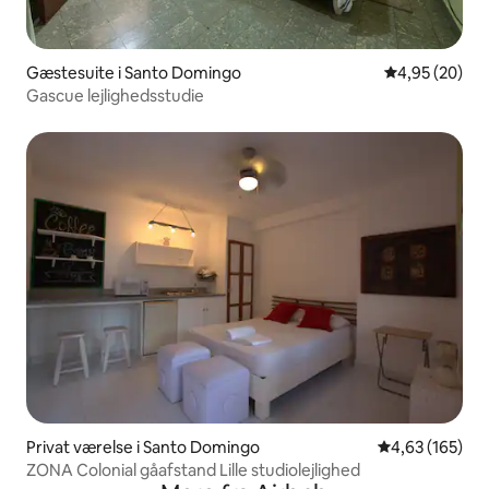
Gæstesuite i Santo Domingo
4,95 ud af 5 
4,95 (20)
Gascue lejlighedsstudie
Privat værelse i Santo Domingo
4,63 ud af 5 i
4,63 (165)
ZONA Colonial gåafstand Lille studiolejlighed