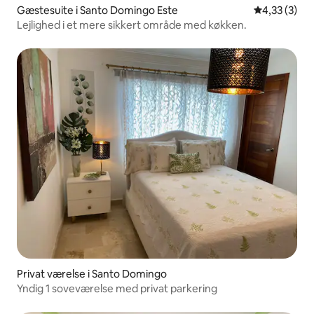
Gæstesuite i Santo Domingo Este
4,33 ud af 5
4,33 (3)
Lejlighed i et mere sikkert område med køkken.
Privat værelse i Santo Domingo
Yndig 1 soveværelse med privat parkering