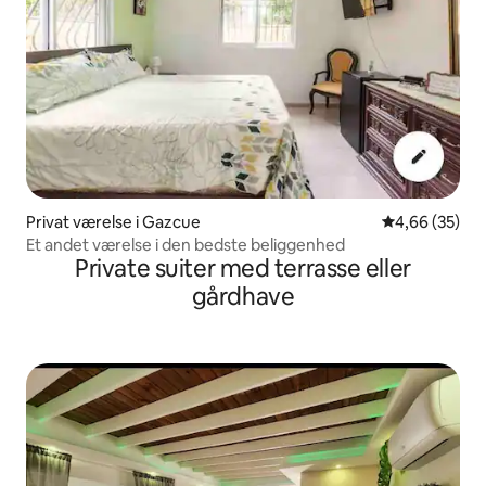
Privat værelse i Gazcue
4,66 ud af 5 
4,66 (35)
Et andet værelse i den bedste beliggenhed
Private suiter med terrasse eller
gårdhave