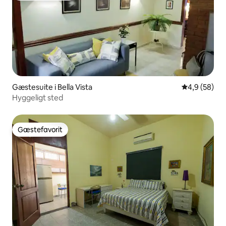
Gæstesuite i Bella Vista
4,9 ud af 5 
4,9 (58)
Hyggeligt sted
Gæstefavorit
Gæstefavorit