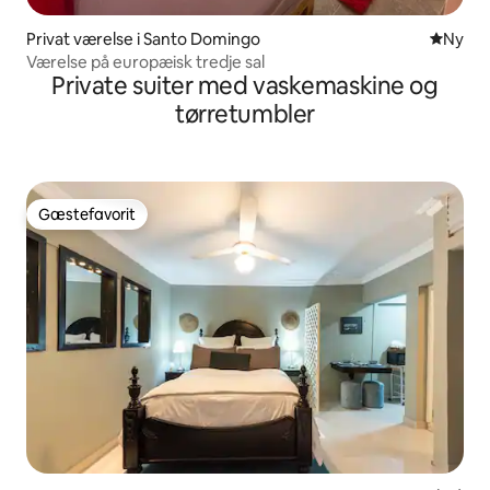
Privat værelse i Santo Domingo
Nyt ove
Ny
Værelse på europæisk tredje sal
Private suiter med vaskemaskine og
tørretumbler
Gæstefavorit
Gæstefavorit