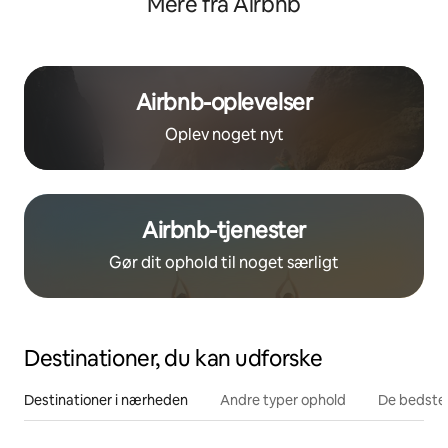
Mere fra Airbnb
Airbnb-oplevelser
Oplev noget nyt
Airbnb-tjenester
Gør dit ophold til noget særligt
Destinationer, du kan udforske
Destinationer i nærheden
Andre typer ophold
De bedste