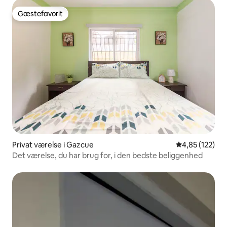
Gæstefavorit
Gæstefavorit
Privat værelse i Gazcue
4,85 ud af 5 i
4,85 (122)
Det værelse, du har brug for, i den bedste beliggenhed