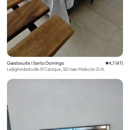
Gæstesuite i Santo Domingo
4,7 ud af 5 
4,7 (47)
Lejlighedsstudie El Cacique, SD nær Malecón D.N.