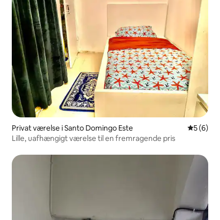
Privat værelse i Santo Domingo Este
5 ud af 5
5 (6)
Lille, uafhængigt værelse til en fremragende pris