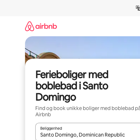
Gå
videre
til
indhold
Ferieboliger med
boblebad i Santo
Domingo
Find og book unikke boliger med boblebad p
Airbnb
Beliggenhed
Når resultaterne er tilgængelige, skal du navigere