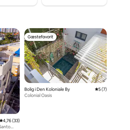
Gæstefavorit
Gæstefavorit
0 omtaler
Bolig i Den Koloniale By
5 ud af 5 i genne
5 (7)
Colonial Oasis
4,76 ud af 5 i gennemsnitlig bedømmelse, 33 omtaler
4,76 (33)
 Santo