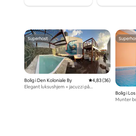
Superhost
Superho
Superhost
Superho
Bolig i Den Koloniale By
4,83 ud af 5 i gennem
4,83 (36)
Elegant luksushjem + jacuzzi på
tagterrassen i Zona Colonial
Bolig i Los
Munter bo
og parker