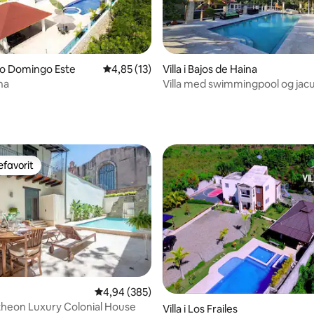
nto Domingo Este
4,85 ud af 5 i gennemsnitlig bedømmelse, 1
4,85 (13)
Villa i Bajos de Haina
ina
Villa med swimmingpool og jacu
snitlig bedømmelse, 94 omtaler
favorit
gæstefavorit
4,94 ud af 5 i gennemsnitlig bedømmelse, 38
4,94 (385)
heon Luxury Colonial House
nitlig bedømmelse, 104 omtaler
Villa i Los Frailes