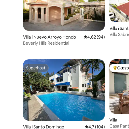
Villa i Sa
Villa Sabr
Villa i Nuevo Arroyo Hondo
4,62 ud af 5 i gennem
4,62 (94)
Beverly Hills Residential
Superhost
Gæste
Superhost
Bedste 
Villa
Casa Pant
Villa i Santo Domingo
4,7 ud af 5 i gennems
4,7 (104)