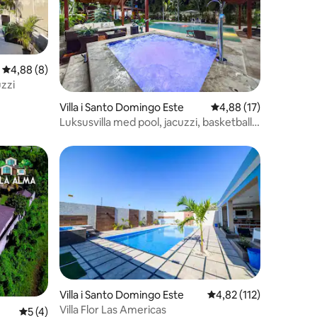
3 omtaler
4,88 ud af 5 i gennemsnitlig bedømmelse, 8 omtaler
4,88 (8)
zzi
Villa i Santo Domingo Este
4,88 ud af 5 i gennem
4,88 (17)
Luksusvilla med pool, jacuzzi, basketball
og skrivebord
5 omtaler
Villa i Santo Domingo Este
4,82 ud af 5 i gennem
4,82 (112)
Villa Flor Las Americas
5 ud af 5 i gennemsnitlig bedømmelse, 4 omtaler
5 (4)