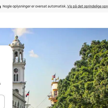
Nogle oplysninger er oversat automatisk. 
Vis på det oprindelige sp
å
 med piletasterne op og ned eller se mere ved at trykke eller stryge.