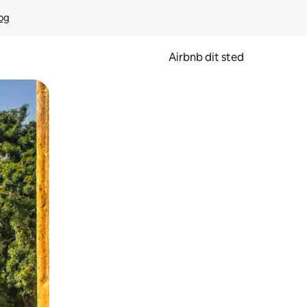
rog
Airbnb dit sted