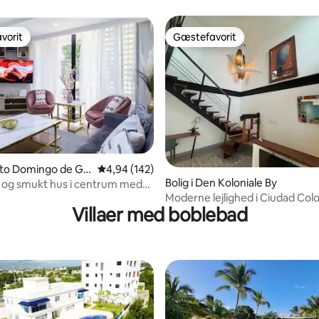
Domingo
vorit
Gæstefavorit
vorit
Gæstefavorit
snitlig bedømmelse, 59 omtaler
anto Domingo de Gu
4,94 ud af 5 i gennemsnitlig bedømmelse, 14
4,94 (142)
Bolig i Den Koloniale By
 og smukt hus i centrum med
Moderne lejlighed i Ciudad Colo
Villaer med boblebad