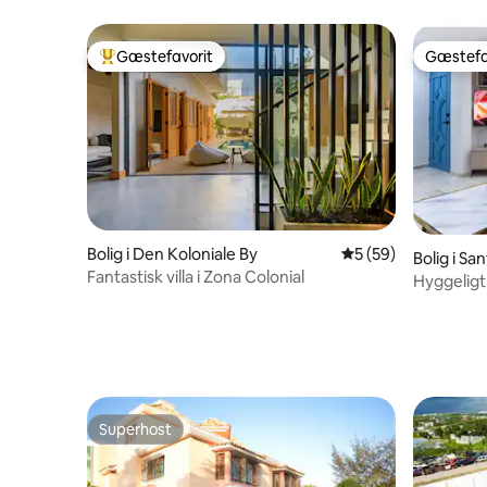
Gæstefavorit
Gæstefa
Bedste gæstefavorit
Gæstefa
Bolig i Den Koloniale By
5 ud af 5 i gennem
5 (59)
Bolig i S
Fantastisk villa i Zona Colonial
zman
Hyggeligt
jacuzzi
Superhost
Superhost