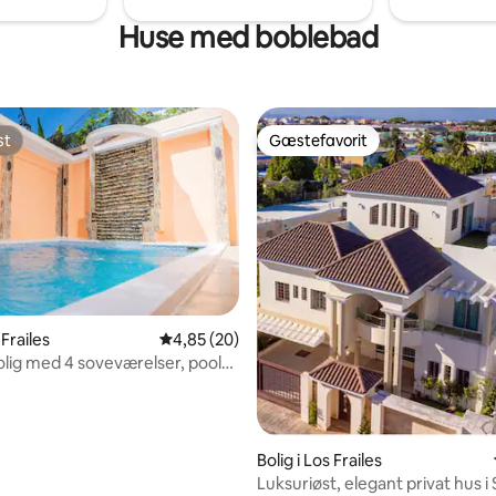
Huse med boblebad
st
Gæstefavorit
st
Gæstefavorit
snitlig bedømmelse, 36 omtaler
 Frailes
4,85 ud af 5 i gennemsnitlig bedømmelse, 2
4,85 (20)
lig med 4 soveværelser, pool
ing
Bolig i Los Frailes
Luksuriøst, elegant privat hus i