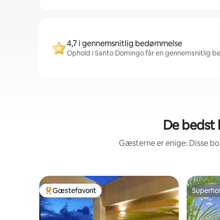
4,7 i gennemsnitlig bedømmelse
Ophold i Santo Domingo får en gennemsnitlig be
De bedst 
Gæsterne er enige: Disse b
Gæstefavorit
Superho
Bedste gæstefavorit
Superho