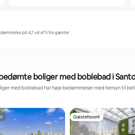
dømmelse på 4,7 ud af 5 fra gæster
bedømte boliger med boblebad i San
oliger med boblebad har høje bedømmelser med hensyn til be
st
Gæstefavorit
st
Gæstefavorit