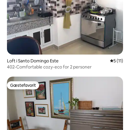
Loft i Santo Domingo Este
5 ud af 5
5 (11)
402-Comfortable cozy-eco for 2 personer
Gæstefavorit
Gæstefavorit