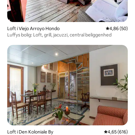
Loft i Viejo Arroyo Hondo
4,86 ud af 5 
4,86 (50)
Luffys bolig: Loft, grill, jacuzzi, central beliggenhed
Loft i Den Koloniale By
4,65 ud af 5 i
4,65 (616)