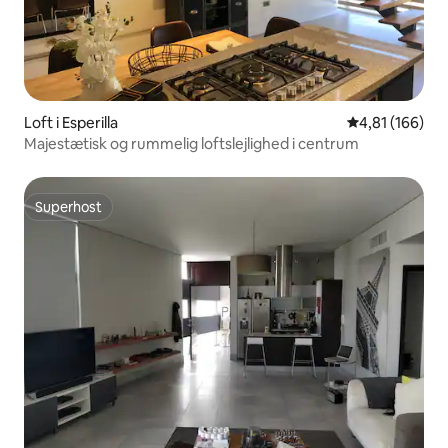
Loft i Esperilla
4,81 ud af 5 i
4,81 (166)
Majestætisk og rummelig loftslejlighed i centrum
Superhost
Superhost