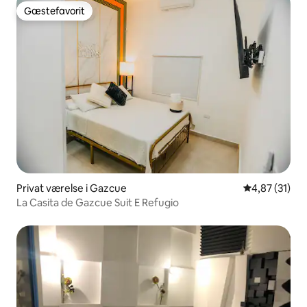
Gæstefavorit
Gæstefavorit
Privat værelse i Gazcue
4,87 ud af 5 
4,87 (31)
La Casita de Gazcue Suit E Refugio