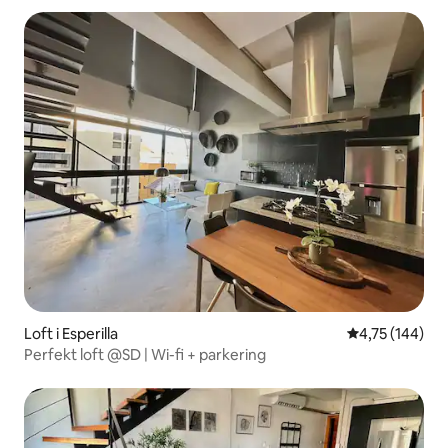
Loft i Esperilla
4,75 ud af 5 i
4,75 (144)
Perfekt loft @SD | Wi-fi + parkering