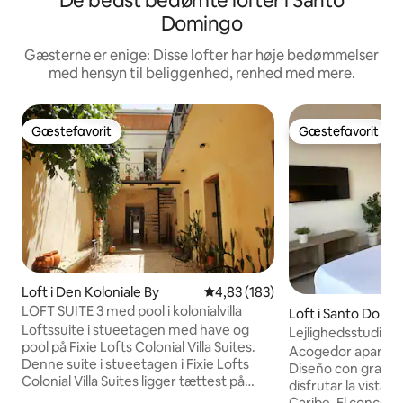
De bedst bedømte lofter i Santo
Domingo
Gæsterne er enige: Disse lofter har høje bedømmelser
med hensyn til beliggenhed, renhed med mere.
Gæstefavorit
Gæstefavorit
Gæstefavorit
Gæstefavorit
Loft i Den Koloniale By
4,83 ud af 5 i gennemsnitlig be
4,83 (183)
LOFT SUITE 3 med pool i kolonialvilla
Loft i Santo Domi
Loftssuite i stueetagen med have og
Lejlighedsstudie 
pool på Fixie Lofts Colonial Villa Suites.
havudsigt
Acogedor aparta e
Denne suite i stueetagen i Fixie Lofts
Diseño con gran v
Colonial Villa Suites ligger tættest på
disfrutar la vista d
poolen og har direkte adgang. To
Caribe. El concepto de aparta estudio se