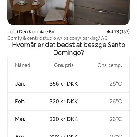
Loft i Den Koloniale By
4,73 ud af 5 i
4,73 (157)
Comfy & centric studio w/ balcony/ parking/ AC
Hvornår er det bedst at besøge Santo
Domingo?
Måned
Gns. pris
Gns. temp.
Jan.
356 kr DKK
26°C
Feb.
330 kr DKK
26°C
Mar.
330 kr DKK
26°C
Apr.
323 kr DKK
27°C