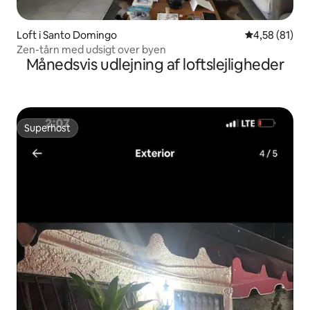
Loft i Santo Domingo
4,58 ud af 5 
4,58 (81)
Zen-tårn med udsigt over byen
Månedsvis udlejning af loftslejligheder
Superhost
Superhost