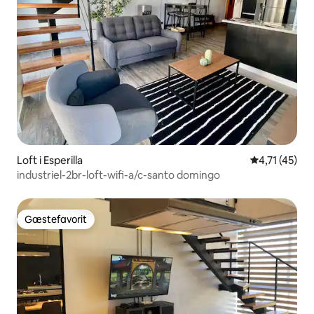
Loft i Esperilla
4,71 ud af 5
4,71 (45)
industriel-2br-loft-wifi-a/c-santo domingo
Gæstefavorit
Gæstefavorit