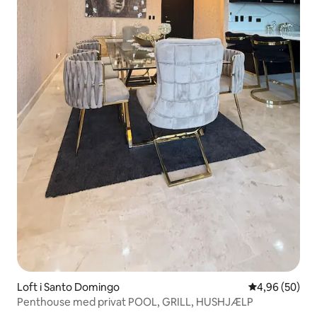
Loft i Santo Domingo
4,96 ud af 5 
4,96 (50)
Penthouse med privat POOL, GRILL, HUSHJÆLP