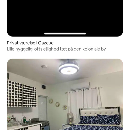
Privat værelse i Gazcue
Lille hyggelig loftslejlighed tæt på den koloniale by