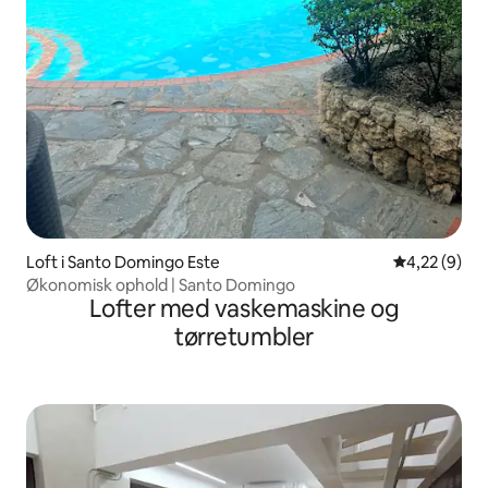
Loft i Santo Domingo Este
4,22 ud af 5
4,22 (9)
Økonomisk ophold | Santo Domingo
Lofter med vaskemaskine og
tørretumbler