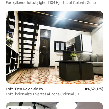
Fortryllende loftslejlighed 104 Hjertet af Colonial Zone
Loft i Den Koloniale By
4,52 ud af 5 i
4,52 (125)
Loft i kolonialstil i hjertet af Zona Colonial SD