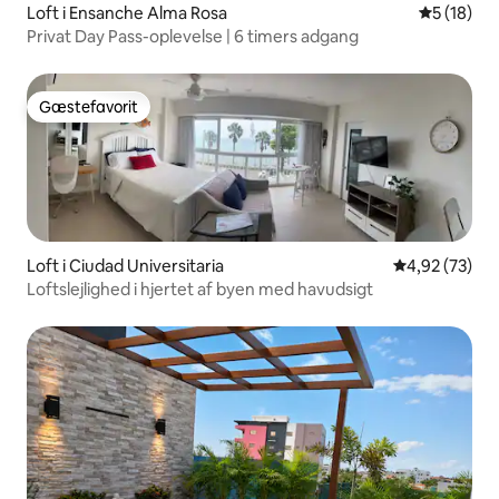
Loft i Ensanche Alma Rosa
5 ud af 5 
5 (18)
Privat Day Pass-oplevelse | 6 timers adgang
Gæstefavorit
Gæstefavorit
Loft i Ciudad Universitaria
4,92 ud af 5 
4,92 (73)
Loftslejlighed i hjertet af byen med havudsigt