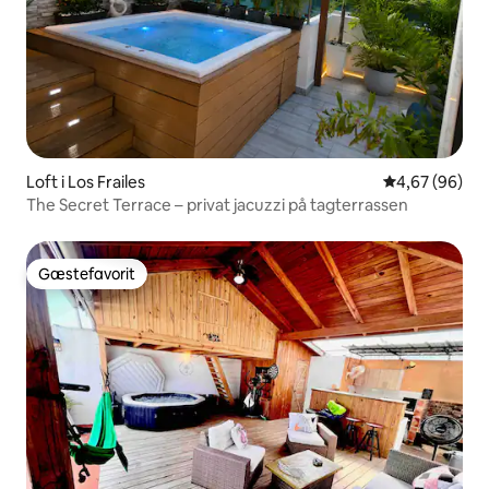
Loft i Los Frailes
4,67 ud af 5 
4,67 (96)
The Secret Terrace – privat jacuzzi på tagterrassen
Gæstefavorit
Gæstefavorit