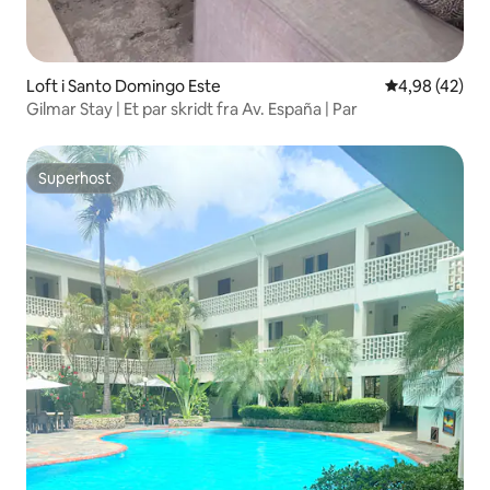
Loft i Santo Domingo Este
4,98 ud af 5 
4,98 (42)
Gilmar Stay | Et par skridt fra Av. España | Par
Superhost
Superhost