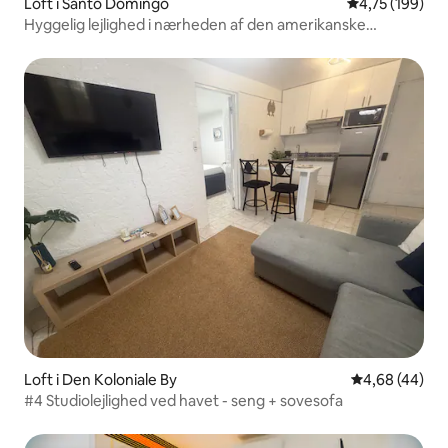
Loft i Santo Domingo
4,75 ud af 5 i
4,75 (199)
Hyggelig lejlighed i nærheden af den amerikanske
ambassade
Loft i Den Koloniale By
4,68 ud af 5 
4,68 (44)
#4 Studiolejlighed ved havet - seng + sovesofa