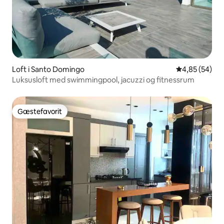
Loft i Santo Domingo
4,85 ud af 5 
4,85 (54)
Luksusloft med swimmingpool, jacuzzi og fitnessrum
Gæstefavorit
Gæstefavorit