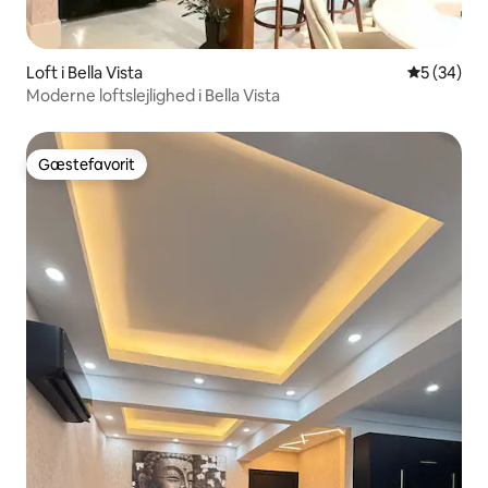
Loft i Bella Vista
5 ud af 5 
5 (34)
Moderne loftslejlighed i Bella Vista
Gæstefavorit
Gæstefavorit