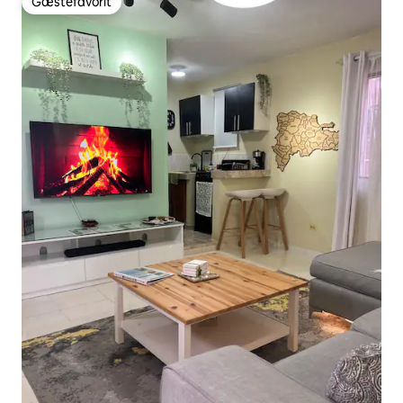
Gæstefavorit
Gæstefavorit