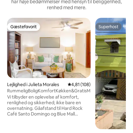
har høje bedømmelser med hensyn til beliggenhed,
renhed med mere.
Gæstefavorit
Superhost
Gæstefavorit
Superhost
Lejlighed i Julieta Morales
4,81 ud af 5 i gennemsnitlig b
4,81 (108)
RummeligBoligKomfortKøkken&GratisMorgenmad.
Vi tilbyder en oplevelse af komfort,
renlighed og sikkerhed; ikke bare en
overnatning. Gåafstand til Hard Rock
Café Santo Domingo og Blue Mall
(Cartier, Ferragamo, Carolina Herrera,
Louis Vuitton, MontBlank, osv.), barer,
typiske restauranter ... I vores lobby kan