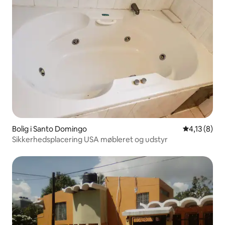
Bolig i Santo Domingo
4,13 ud af 
4,13 (8)
Sikkerhedsplacering USA møbleret og udstyr