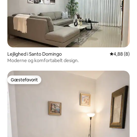
Lejlighed i Santo Domingo
4,88 ud af 5
4,88 (8)
Moderne og komfortabelt design.
Gæstefavorit
Gæstefavorit