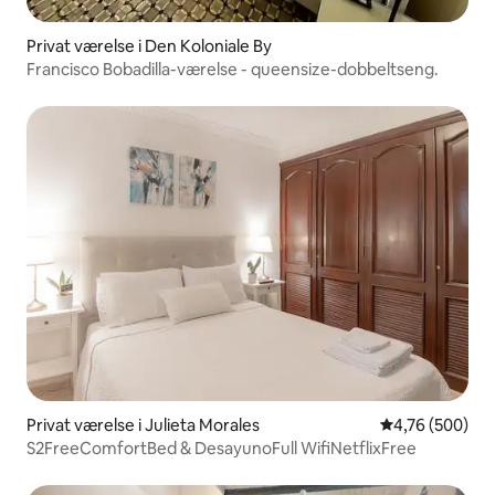
Privat værelse i Den Koloniale By
Francisco Bobadilla-værelse - queensize-dobbeltseng.
Privat værelse i Julieta Morales
4,76 ud af 5 i
4,76 (500)
S2FreeComfortBed & DesayunoFull WifiNetflixFree