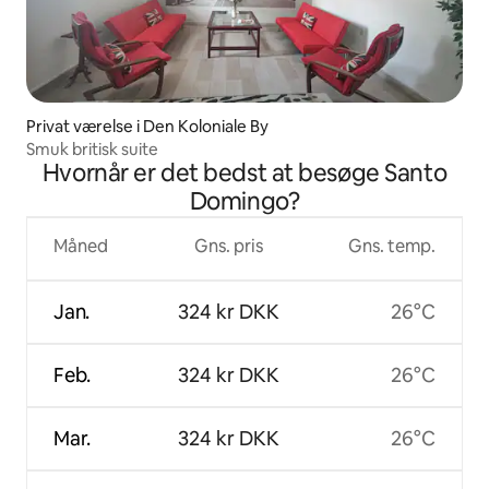
Privat værelse i Den Koloniale By
Smuk britisk suite
Hvornår er det bedst at besøge Santo
Domingo?
Måned
Gns. pris
Gns. temp.
Jan.
324 kr DKK
26°C
Feb.
324 kr DKK
26°C
Mar.
324 kr DKK
26°C