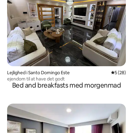
Lejlighed i Santo Domingo Este
5 ud af 5 
5 (28)
ejendom til at have det godt
Bed and breakfasts med morgenmad