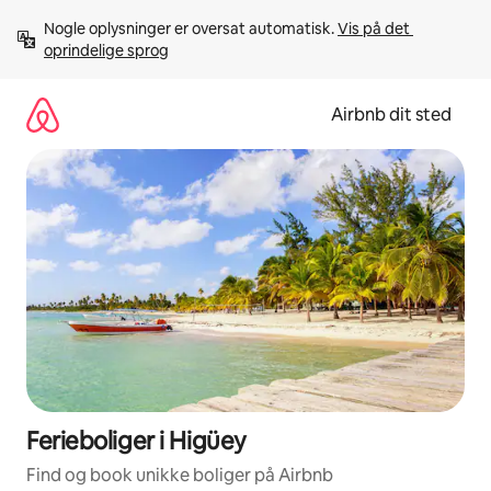
Gå
Nogle oplysninger er oversat automatisk. 
Vis på det 
videre
oprindelige sprog
til
indhold
Airbnb dit sted
Ferieboliger i Higüey
Find og book unikke boliger på Airbnb