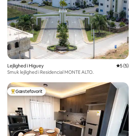
Lejlighed i Higuey
5 ud af 5
5 (5)
Smuk lejlighed i Residencial MONTE ALTO.
Gæstefavorit
Bedste gæstefavorit