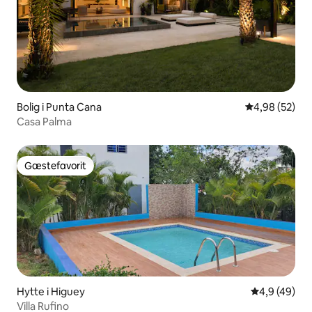
Bolig i Punta Cana
4,98 ud af 5 
4,98 (52)
Casa Palma
Gæstefavorit
Gæstefavorit
Hytte i Higuey
4,9 ud af 5 
4,9 (49)
Villa Rufino