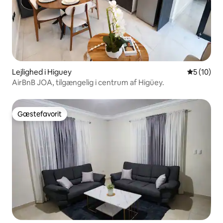
Lejlighed i Higuey
5 ud af 5 
5 (10)
AirBnB JOA, tilgængelig i centrum af Higüey.
Gæstefavorit
Gæstefavorit