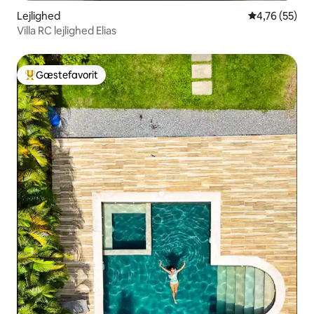
Lejlighed
4,76 ud af 5 
4,76 (55)
Villa RC lejlighed Elias
Gæstefavorit
Bedste gæstefavorit