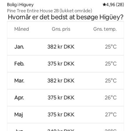
Bolig i Higuey
4,96 ud af 5 
4,96 (28)
Pine Tree Entire House 2B (lukket område)
Hvornår er det bedst at besøge Higüey?
Måned
Gns. pris
Gns. temp.
Jan.
382 kr DKK
25°C
Feb.
375 kr DKK
25°C
Mar.
382 kr DKK
25°C
Apr.
375 kr DKK
26°C
Maj
375 kr DKK
27°C