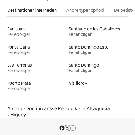
Destinationer i nærheden
Andre typer ophold
De bedste
San Juan
Santiago de los Caballeros
Ferieboliger
Ferieboliger
Punta Cana
Santo Domingo Este
Ferieboliger
Ferieboliger
Las Terrenas
Santo Domingo
Ferieboliger
Ferieboliger
Puerto Plata
Vis flere
Ferieboliger
Airbnb
Dominikanske Republik
La Altagracia
Higüey