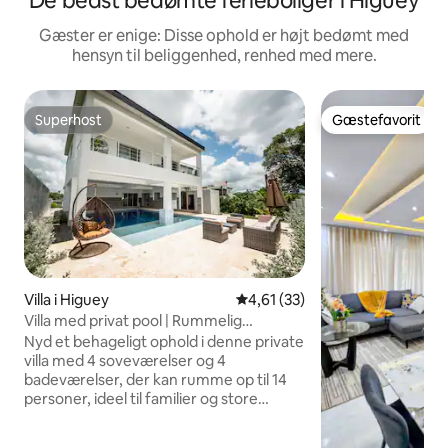
De bedst bedømte ferieboliger i Higüey
Gæster er enige: Disse ophold er højt bedømt med
hensyn til beliggenhed, renhed med mere.
Superhost
Gæstefavorit
Superhost
Gæstefavorit
Villa i Higuey
4,61 ud af 5 i gennemsnitlig 
4,61 (33)
Villa med privat pool | Rummelig
feriebolig med 4 soveværelser
Nyd et behageligt ophold i denne private
villa med 4 soveværelser og 4
badeværelser, der kan rumme op til 14
personer, ideel til familier og store
grupper. Boligen har rummelige
opholdsområder, en privat pool og en