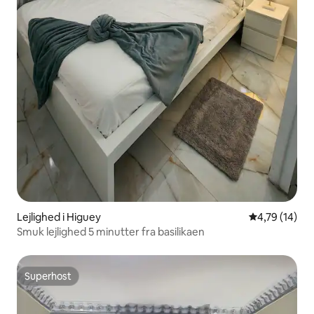
Lejlighed i Higuey
4,79 ud af 5 
4,79 (14)
Smuk lejlighed 5 minutter fra basilikaen
Superhost
Superhost