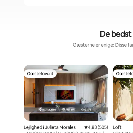
De bedst 
Gæsterne er enige: Disse f
Gæstefavorit
Gæstefa
Gæstefavorit
Gæstefa
Lejlighed i Julieta Morales
4,83 ud af 5 i gennems
4,83 (505)
Loft