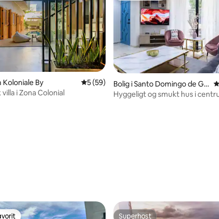
nitlig bedømmelse, 112 omtaler
n Koloniale By
5 ud af 5 i gennemsnitlig bedømmelse, 5
5 (59)
Bolig i Santo Domingo de Gu
4
 villa i Zona Colonial
zman
Hyggeligt og smukt hus i cent
jacuzzi
vorit
Superhost