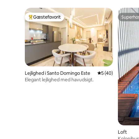
Gæstefavorit
Superho
Bedste gæstefavorit
Superho
Lejlighed i Santo Domingo Este
5 ud af 5 i gennem
5 (40)
Elegant lejlighed med havudsigt.
Loft
Kolonihus