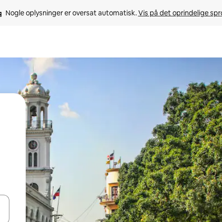
Nogle oplysninger er oversat automatisk. 
Vis på det oprindelige sp
 med piletasterne op og ned eller se mere ved at trykke eller stryge.