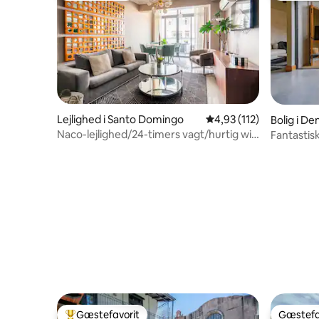
Lejlighed i Santo Domingo
4,93 ud af 5 i gennems
4,93 (112)
Bolig i De
Naco-lejlighed/24-timers vagt/hurtig wi-
Fantastisk
fi/aircondition i hele boligen
Gæstefavorit
Gæstefa