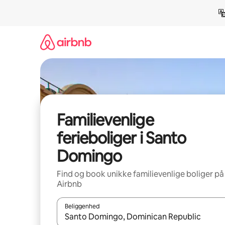
Gå
videre
til
indhold
Familievenlige
ferieboliger i Santo
Domingo
Find og book unikke familievenlige boliger på
Airbnb
Beliggenhed
Når resultaterne er tilgængelige, skal du navigere