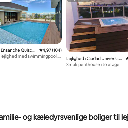
vorit
Superhost
itlig bedømmelse, 385 omtaler
 i Ensanche Quisqu
4,97 ud af 5 i gennemsnitlig bedømmelse, 10
4,97 (104)
lejlighed med swimmingpool,
Lejlighed i Ciudad Universitar
4
nter og 2 jacuzzier
ia
Smuk penthouse i to etager
amilie- og kæledyrsvenlige boliger til le