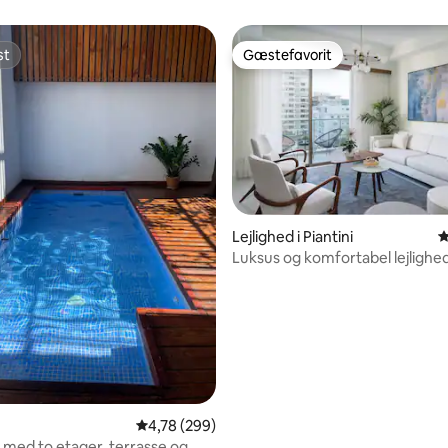
st
Gæstefavorit
st
Gæstefavorit
snitlig bedømmelse, 40 omtaler
Lejlighed i Piantini
4
Luksus og komfortabel lejlighed 
4,78 ud af 5 i gennemsnitlig bedømmelse, 29
4,78 (299)
 med to etager, terrasse og