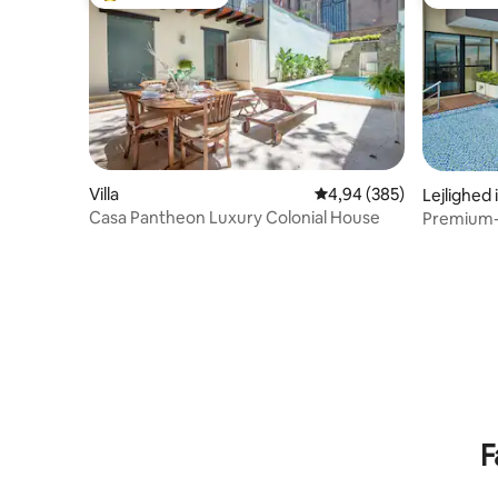
Bedste gæstefavorit
Gæstefa
Villa
4,94 ud af 5 i gennemsn
4,94 (385)
Lejlighed
eya
Casa Pantheon Luxury Colonial House
Premium-
fitnessce
F