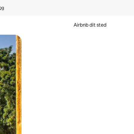
rog
Airbnb dit sted