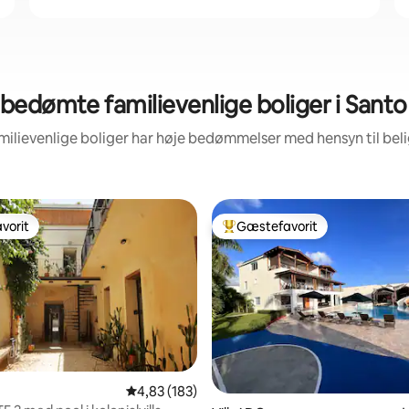
bedømte familievenlige boliger i San
amilievenlige boliger har høje bedømmelser med hensyn til be
vorit
Gæstefavorit
vorit
Bedste gæstefavorit
nitlig bedømmelse, 505 omtaler
4,83 ud af 5 i gennemsnitlig bedømmelse, 18
4,83 (183)