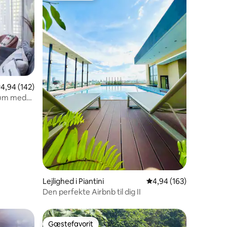
9 omtaler
,94 ud af 5 i gennemsnitlig bedømmelse, 142 omtaler
4,94 (142)
rum med
Lejlighed i Piantini
4,94 ud af 5 i gennems
4,94 (163)
Den perfekte Airbnb til dig II
Gæstefavorit