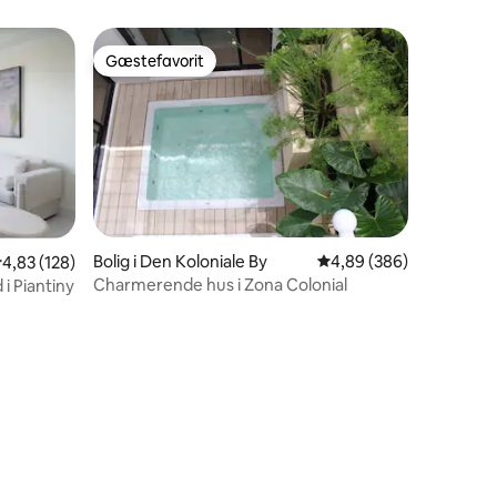
Gæstefavorit
Gæstefavorit
Bolig i Den Koloniale By
4,89 ud af 5 i gennems
4,89 (386)
,83 ud af 5 i gennemsnitlig bedømmelse, 128 omtaler
4,83 (128)
Charmerende hus i Zona Colonial
i Piantiny
9 omtaler