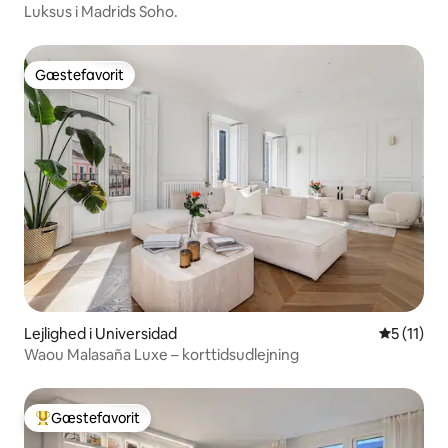
Luksus i Madrids Soho.
Gæstefavorit
Gæstefavorit
Lejlighed i Universidad
5 ud af 5
5 (11)
Waou Malasaña Luxe – korttidsudlejning
Gæstefavorit
Bedste gæstefavorit