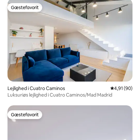
Gæstefavorit
Gæstefavorit
Lejlighed i Cuatro Caminos
4,91 ud af 5 
4,91 (90)
Luksuriøs lejlighed i Cuatro Caminos/Mad Madrid
Gæstefavorit
Gæstefavorit