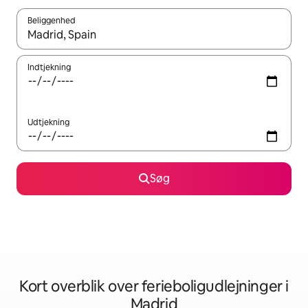
Beliggenhed
Når resultaterne er tilgængelige, skal du navigere med piletaste
Indtjekning
Udtjekning
Søg
Kort overblik over ferieboligudlejninger i
Madrid