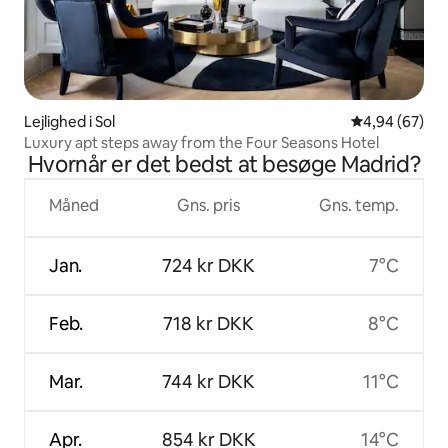
Lejlighed i Sol
4,94 ud af 5 
4,94 (67)
Luxury apt steps away from the Four Seasons Hotel
Hvornår er det bedst at besøge Madrid?
Måned
Gns. pris
Gns. temp.
Jan.
724 kr DKK
7°C
Feb.
718 kr DKK
8°C
Mar.
744 kr DKK
11°C
Apr.
854 kr DKK
14°C