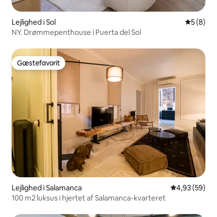
Lejlighed i Sol
5 ud af 5
5 (8)
NY. Drømmepenthouse i Puerta del Sol
Gæstefavorit
Gæstefavorit
Lejlighed i Salamanca
4,93 ud af 5 
4,93 (59)
100 m2 luksus i hjertet af Salamanca-kvarteret