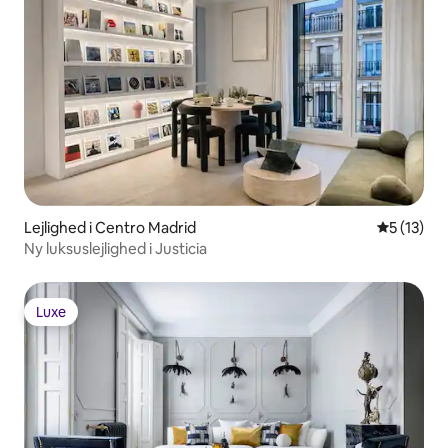
Lejlighed i Centro Madrid
5 ud af 5 
5 (13)
Ny luksuslejlighed i Justicia
Luxe
Luxe