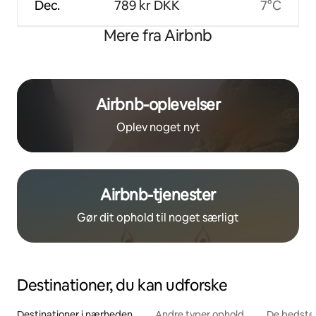
Dec.
789 kr DKK
7°C
Mere fra Airbnb
Airbnb-oplevelser
Oplev noget nyt
Airbnb-tjenester
Gør dit ophold til noget særligt
Destinationer, du kan udforske
Destinationer i nærheden
Andre typer ophold
De bedste