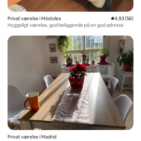
Privat værelse i Móstoles
4,93 ud af 5 
4,93 (56)
Hyggeligt værelse, god beliggende på en god adresse
Privat værelse i Madrid