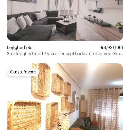
Lejlighed i Sol
4,92 ud af 5 i
4,92 (106)
Stor lejlighed med 7 værelser og 4 badeværelser ved Gran
Vía
Gæstefavorit
Gæstefavorit