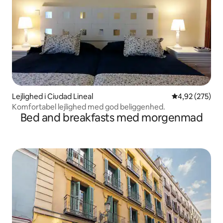
Lejlighed i Ciudad Lineal
4,92 ud af 5 i
4,92 (275)
Komfortabel lejlighed med god beliggenhed.
Bed and breakfasts med morgenmad