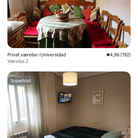
Privat værelse i Universidad
4,96 ud af 5 i
4,96 (192)
Værelse 2
Superhost
Superhost