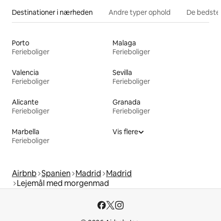
Destinationer i nærheden
Andre typer ophold
De bedste
Porto
Malaga
Ferieboliger
Ferieboliger
Valencia
Sevilla
Ferieboliger
Ferieboliger
Alicante
Granada
Ferieboliger
Ferieboliger
Marbella
Vis flere
Ferieboliger
Airbnb
Spanien
Madrid
Madrid
Lejemål med morgenmad