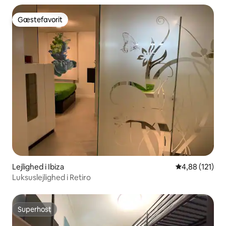
Gæstefavorit
Gæstefavorit
Lejlighed i Ibiza
4,88 ud af 5 i
4,88 (121)
Luksuslejlighed i Retiro
Superhost
Superhost