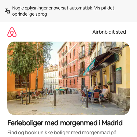
Gå
Nogle oplysninger er oversat automatisk. 
Vis på det 
videre
oprindelige sprog
til
indhold
Airbnb dit sted
Ferieboliger med morgenmad i Madrid
Find og book unikke boliger med morgenmad på