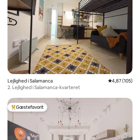
Lejlighed i Salamanca
4,87 ud af 5 i
4,87 (105)
2. Lejlighed i Salamanca-kvarteret
Gæstefavorit
Bedste gæstefavorit