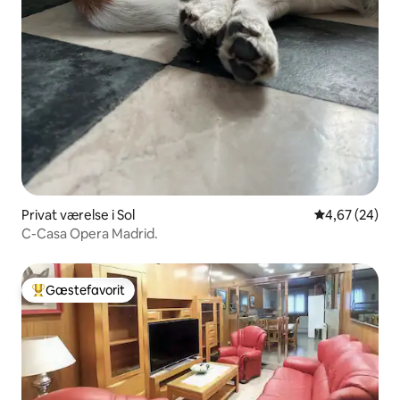
Privat værelse i Sol
4,67 ud af 5 
4,67 (24)
C-Casa Opera Madrid.
Gæstefavorit
Bedste gæstefavorit