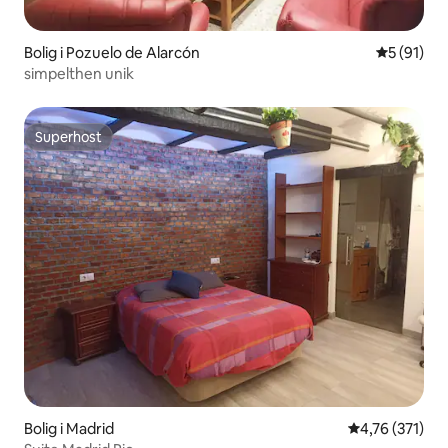
Bolig i Pozuelo de Alarcón
5 ud af 5 
5 (91)
simpelthen unik
Superhost
Superhost
Bolig i Madrid
4,76 ud af 5 i
4,76 (371)