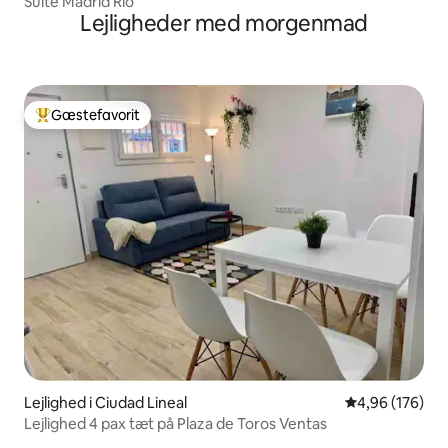
Suite Madrid Rio
Lejligheder med morgenmad
Gæstefavorit
Bedste gæstefavorit
Lejlighed i Ciudad Lineal
4,96 ud af 5 i
4,96 (176)
Lejlighed 4 pax tæt på Plaza de Toros Ventas