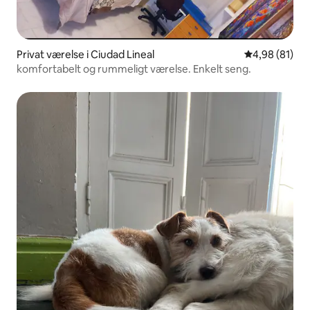
Privat værelse i Ciudad Lineal
4,98 ud af 5 
4,98 (81)
komfortabelt og rummeligt værelse. Enkelt seng.