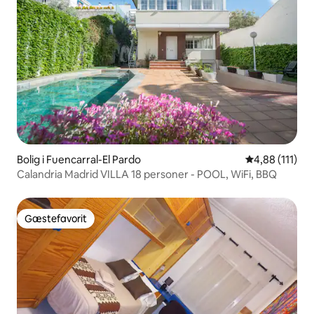
Bolig i Fuencarral-El Pardo
4,88 ud af 5 
4,88 (111)
Calandria Madrid VILLA 18 personer - POOL, WiFi, BBQ
Gæstefavorit
Gæstefavorit