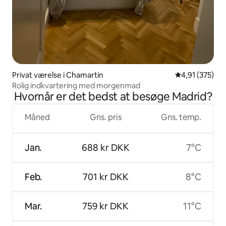
Privat værelse i Chamartín
4,91 ud af 5 i
4,91 (375)
Rolig indkvartering med morgenmad
Hvornår er det bedst at besøge Madrid?
Måned
Gns. pris
Gns. temp.
Jan.
688 kr DKK
7°C
Feb.
701 kr DKK
8°C
Mar.
759 kr DKK
11°C