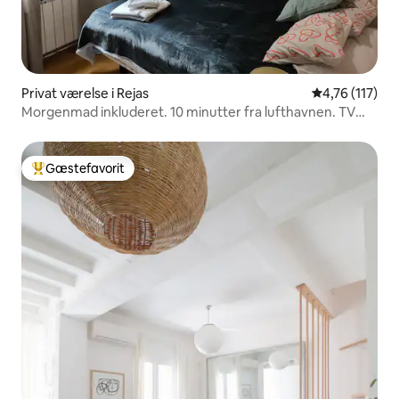
Privat værelse i Rejas
4,76 ud af 5 
4,76 (117)
Morgenmad inkluderet. 10 minutter fra lufthavnen. TV
med Netflix.
Gæstefavorit
Bedste gæstefavorit