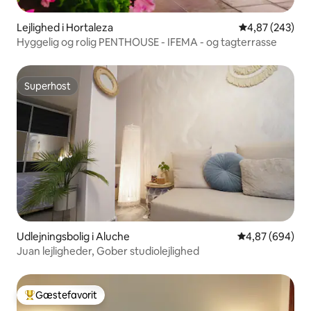
Lejlighed i Hortaleza
4,87 ud af 5 i
4,87 (243)
Hyggelig og rolig PENTHOUSE - IFEMA - og tagterrasse
Superhost
Superhost
Udlejningsbolig i Aluche
4,87 ud af 5 i
4,87 (694)
Juan lejligheder, Gober studiolejlighed
Gæstefavorit
Bedste gæstefavorit