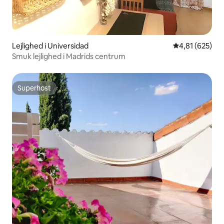
Lejlighed i Universidad
4,81 ud af 5 i
4,81 (625)
Smuk lejlighed i Madrids centrum
Superhost
Superhost