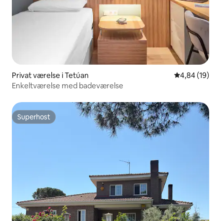
Privat værelse i Tetúan
4,84 ud af 5 
4,84 (19)
Enkeltværelse med badeværelse
Superhost
Superhost