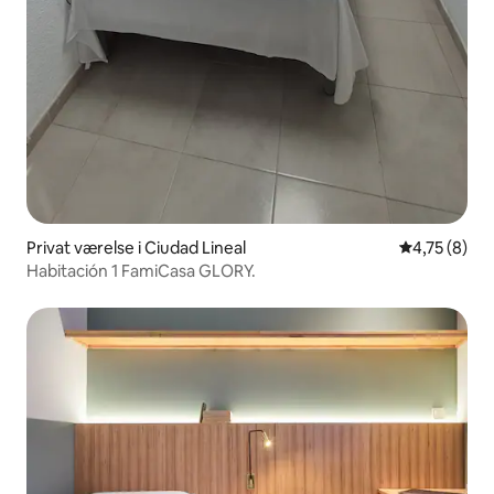
Privat værelse i Ciudad Lineal
4,75 ud af 5
4,75 (8)
Habitación 1 FamiCasa GLORY.