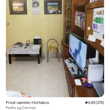
Privat værelse i Hortaleza
4,69 ud af 5 i
4,69 (215)
Pedro og Carmen