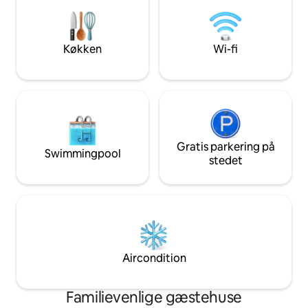
det sjovt kan du o
rejsende, der søger komfort, privatliv og
Madrid. Inkluder al
en central beliggenhed i Madrid.
til at lave mad. I
Plaza Norte-Cine
Køkken
Wi-fi
Gratis parkering på
Swimmingpool
stedet
Aircondition
Familievenlige gæstehuse