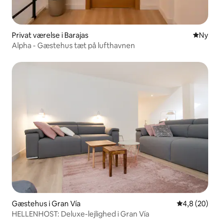
Privat værelse i Barajas
Nyt ove
Ny
Alpha - Gæstehus tæt på lufthavnen
Gæstehus i Gran Vía
4,8 ud af 5 
4,8 (20)
HELLENHOST: Deluxe-lejlighed i Gran Vía