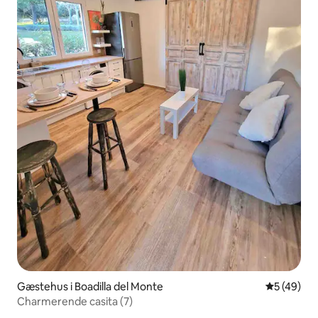
Gæstehus i Boadilla del Monte
5 ud af 5 
5 (49)
Charmerende casita (7)