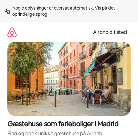
Gå
Nogle oplysninger er oversat automatisk. 
Vis på det 
videre
oprindelige sprog
til
indhold
Airbnb dit sted
Gæstehuse som ferieboliger i Madrid
Find og book unikke gæstehuse på Airbnb