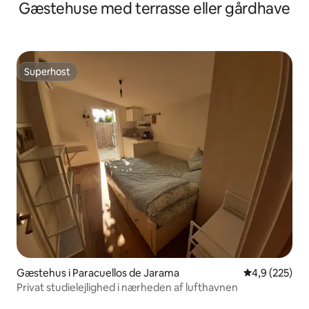
Gæstehuse med terrasse eller gårdhave
Superhost
Superhost
Gæstehus i Paracuellos de Jarama
4,9 ud af 5 i
4,9 (225)
Privat studielejlighed i nærheden af lufthavnen