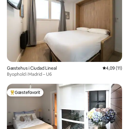
Gæstehus i Ciudad Lineal
4,09 ud af 5 
4,09 (11)
Byophold i Madrid – U6
Gæstefavorit
Bedste gæstefavorit