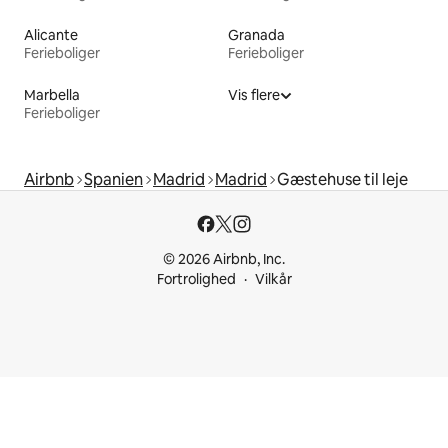
Alicante
Granada
Ferieboliger
Ferieboliger
Marbella
Vis flere
Ferieboliger
Airbnb
Spanien
Madrid
Madrid
Gæstehuse til leje
© 2026 Airbnb, Inc.
Fortrolighed
Vilkår