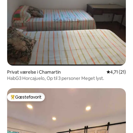
Privat værelse i Chamartín
4,71 ud af 5
4,71 (21)
HabG3 Horcajuelo, Op til 3 personer Meget lyst.
Gæstefavorit
Bedste gæstefavorit