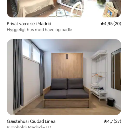
Privat værelse i Madrid
4,95 ud af 5 
4,95 (20)
Hyggeligt hus med have og padle
Gæstehus i Ciudad Lineal
4,7 ud af 5 
4,7 (27)
Byophold i Madrid – U7