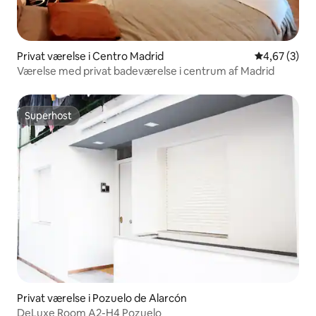
Privat værelse i Centro Madrid
4,67 ud af 5
4,67 (3)
Værelse med privat badeværelse i centrum af Madrid
Superhost
Superhost
Privat værelse i Pozuelo de Alarcón
DeLuxe Room A2-H4 Pozuelo