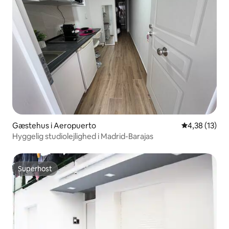
Gæstehus i Aeropuerto
4,38 ud af 5 
4,38 (13)
Hyggelig studiolejlighed i Madrid-Barajas
Superhost
Superhost