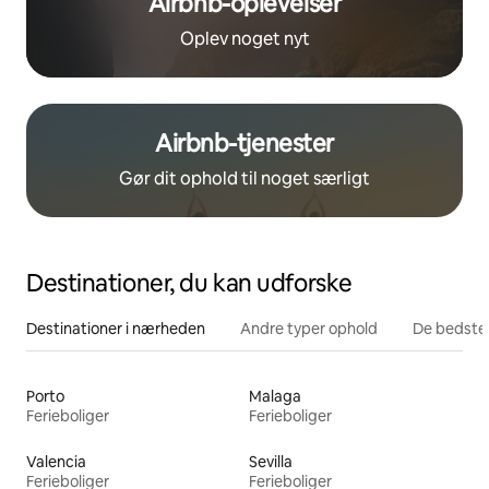
Airbnb-oplevelser
Oplev noget nyt
Airbnb-tjenester
Gør dit ophold til noget særligt
Destinationer, du kan udforske
Destinationer i nærheden
Andre typer ophold
De bedste
Porto
Malaga
Ferieboliger
Ferieboliger
Valencia
Sevilla
Ferieboliger
Ferieboliger