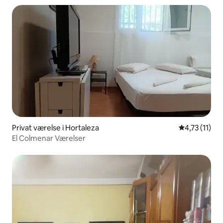
Privat værelse i Hortaleza
4,73 ud af 5
4,73 (11)
El Colmenar Værelser