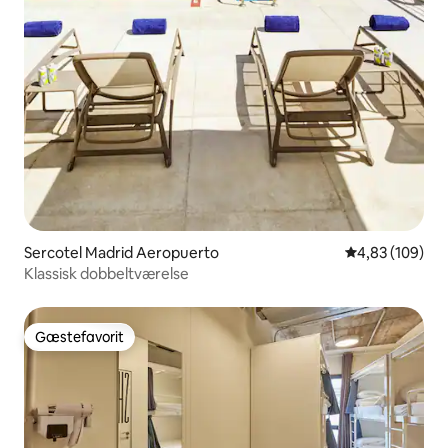
Sercotel Madrid Aeropuerto
4,83 ud af 5 i
4,83 (109)
Klassisk dobbeltværelse
Gæstefavorit
Gæstefavorit