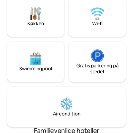
have everything n
comfortable and e
Unfortunately, we 
this room.
Køkken
Wi-fi
Gratis parkering på
Swimmingpool
stedet
Aircondition
Familievenlige hoteller