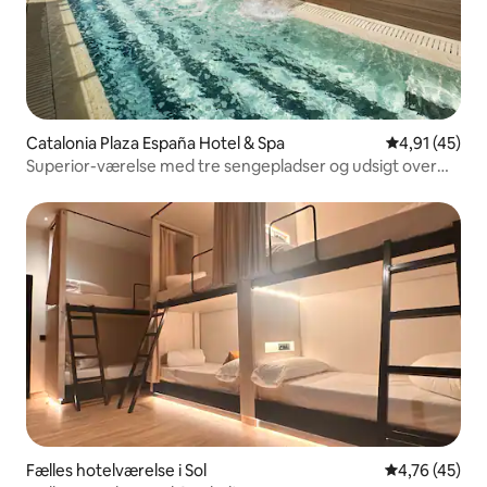
Catalonia Plaza España Hotel & Spa
4,91 ud af 5 
4,91 (45)
Superior-værelse med tre sengepladser og udsigt over
Gran Via
Fælles hotelværelse i Sol
4,76 ud af 5 
4,76 (45)