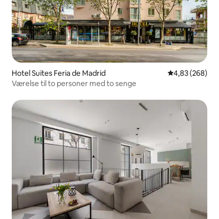
Hotel Suites Feria de Madrid
4,83 ud af 5 i
4,83 (268)
Værelse til to personer med to senge