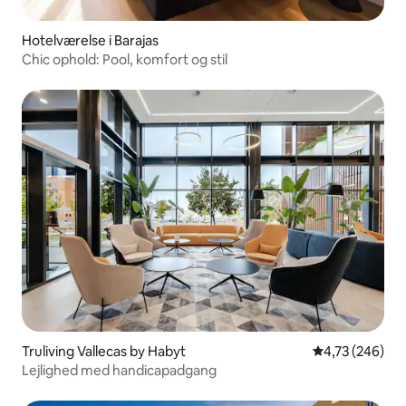
Hotelværelse i Barajas
Chic ophold: Pool, komfort og stil
Truliving Vallecas by Habyt
4,73 ud af 5 i
4,73 (246)
Lejlighed med handicapadgang