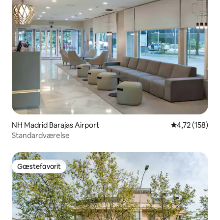
NH Madrid Barajas Airport
4,72 ud af 5 i
4,72 (158)
Standardværelse
Gæstefavorit
Gæstefavorit