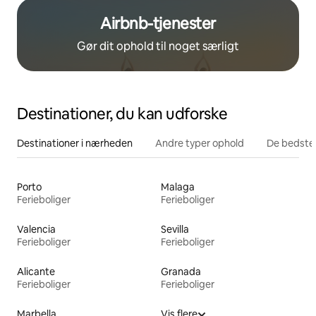
Airbnb-tjenester
Gør dit ophold til noget særligt
Destinationer, du kan udforske
Destinationer i nærheden
Andre typer ophold
De bedste
Porto
Malaga
Ferieboliger
Ferieboliger
Valencia
Sevilla
Ferieboliger
Ferieboliger
Alicante
Granada
Ferieboliger
Ferieboliger
Marbella
Vis flere