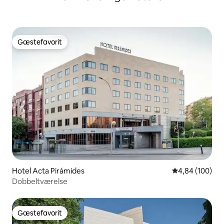
Gæstefavorit
Gæstefavorit
Hotel Acta Pirámides
4,84 ud af 5 i
4,84 (100)
Dobbeltværelse
Gæstefavorit
Gæstefavorit