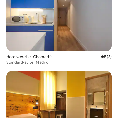
Hotelværelse i Chamartín
5 ud af 5
5 (3)
Standard-suite i Madrid