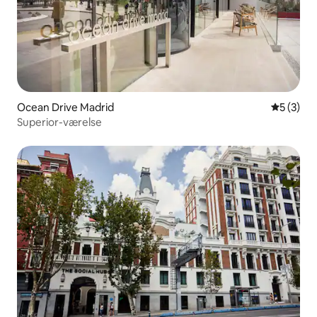
Ocean Drive Madrid
5 ud af 5
5 (3)
Superior-værelse