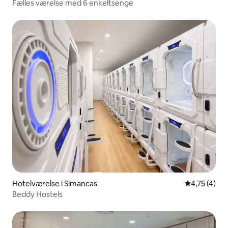
Fælles værelse med 6 enkeltsenge
Hotelværelse i Simancas
4,75 ud af 5
4,75 (4)
Beddy Hostels