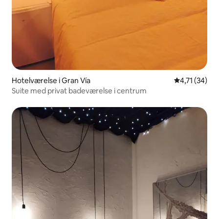
Hotelværelse i Gran Vía
4,71 ud af 5 
4,71 (34)
Suite med privat badeværelse i centrum