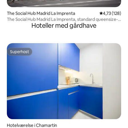
The Social Hub Madrid La Imprenta
4,73 ud af 5 i
4,73 (128)
The Social Hub Madrid La Imprenta, standard queensize-
Hoteller med gårdhave
dobbeltseng
Superhost
Superhost
Hotelværelse i Chamartín