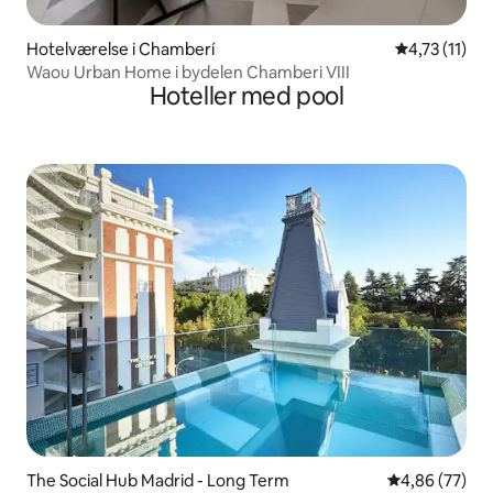
Hotelværelse i Chamberí
4,73 ud af 5
4,73 (11)
Waou Urban Home i bydelen Chamberi VIII
Hoteller med pool
The Social Hub Madrid - Long Term
4,86 ud af 5 
4,86 (77)