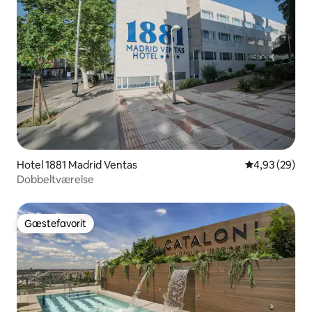
Hotel 1881 Madrid Ventas
4,93 ud af 5 
4,93 (29)
Dobbeltværelse
Gæstefavorit
Gæstefavorit