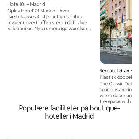
Hotel101 – Madrid
Oplev Hotel101 Madrid – hvor
førsteklasses 4-stjernet gæstfrihed
møder uovertruffen værdi i det livlige
Valdebebas. Nyd rummelige værelser
med moderne bekvemmeligheder og
tekøkkener til smarte priser, der gør
ægte luksus virkelig overkommelig for
alle gæster. Faciliteterne i verdensklasse
omfatter store swimmingpools, et
topmoderne fitnessrum,
multifunktionsrum, forretningscentre,
Sercotel Gran Hot
en smuk have og en legeplads. Nyd mad
uque
Klassisk dobbeltv
hele dagen på HBNB Kitchen, der drives
The Classic Doubl
af den prisbelønnede Grupo La Sucursal.
spacious and invi
warm decor and lar
the space with natu
Populære faciliteter på boutique-
comfortable doubl
designed for relax
hoteller i Madrid
nights. Amenities 
conditioning, a hai
free WiFi, a miniba
bathroom amenitie