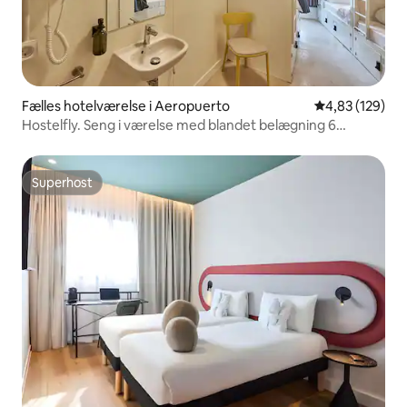
Fælles hotelværelse i Aeropuerto
4,83 ud af 5 i
4,83 (129)
Hostelfly. Seng i værelse med blandet belægning 6
personer
Superhost
Superhost