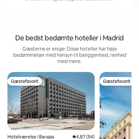
De bedst bedømte hoteller i Madrid
Gæsterne er enige: Disse hoteller har høje
bedømmelser med hensyn til beliggenhed, renhed
med mere.
Gæstefavorit
Gæstefavorit
Gæstefavorit
Gæstefavorit
Hotelværelse i Barajas
4,87 ud af 5 i gennemsnitlig b
4,87 (54)