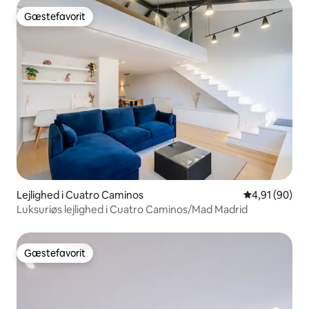
Gæstefavorit
Gæstefavorit
Lejlighed i Cuatro Caminos
4,91 ud af 5 
4,91 (90)
Luksuriøs lejlighed i Cuatro Caminos/Mad Madrid
Gæstefavorit
Gæstefavorit