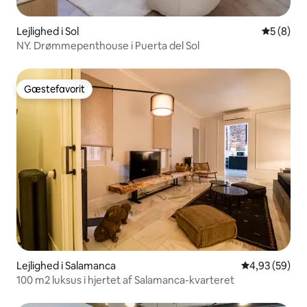
Lejlighed i Sol
5 ud af 5
5 (8)
NY. Drømmepenthouse i Puerta del Sol
Gæstefavorit
Gæstefavorit
Lejlighed i Salamanca
4,93 ud af 5 
4,93 (59)
100 m2 luksus i hjertet af Salamanca-kvarteret