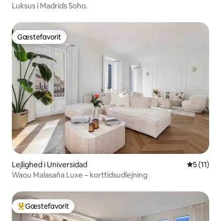
Luksus i Madrids Soho.
Gæstefavorit
Gæstefavorit
Lejlighed i Universidad
5 ud af 5
5 (11)
Waou Malasaña Luxe – korttidsudlejning
Gæstefavorit
Bedste gæstefavorit