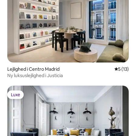
Lejlighed i Centro Madrid
5 ud af 5 
5 (13)
Ny luksuslejlighed i Justicia
Luxe
Luxe