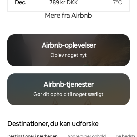
Dec.
789 kr DKK
7°C
Mere fra Airbnb
Airbnb-oplevelser
Oplev noget nyt
Airbnb-tjenester
Gør dit ophold til noget særligt
Destinationer, du kan udforske
Destinationer i nærheden
Andre typer ophold
De bedste