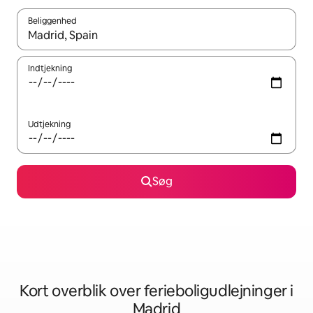
Beliggenhed
Når resultaterne er tilgængelige, skal du navigere med piletaste
Indtjekning
Udtjekning
Søg
Kort overblik over ferieboligudlejninger i
Madrid