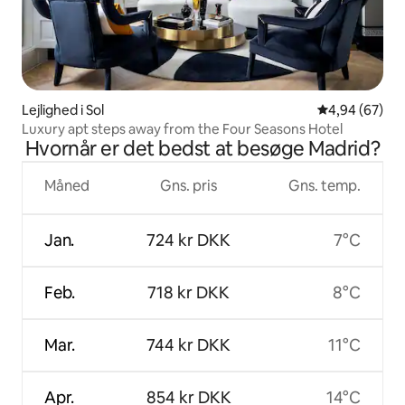
Lejlighed i Sol
4,94 ud af 5 
4,94 (67)
Luxury apt steps away from the Four Seasons Hotel
Hvornår er det bedst at besøge Madrid?
Måned
Gns. pris
Gns. temp.
Jan.
724 kr DKK
7°C
Feb.
718 kr DKK
8°C
Mar.
744 kr DKK
11°C
Apr.
854 kr DKK
14°C