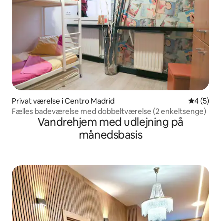
Privat værelse i Centro Madrid
4 ud af 5
4 (5)
Fælles badeværelse med dobbeltværelse (2 enkeltsenge)
Vandrehjem med udlejning på
månedsbasis