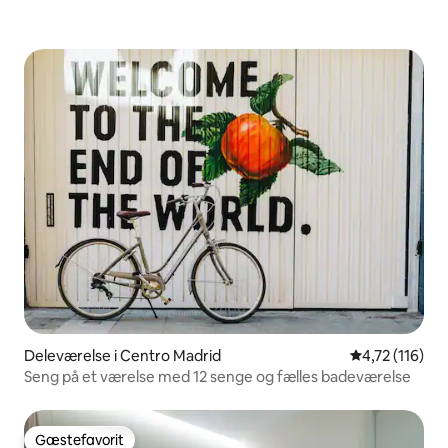
Deleværelse i Centro Madrid
4,72 ud af 5 
4,72 (116)
Seng på et værelse med 12 senge og fælles badeværelse
Gæstefavorit