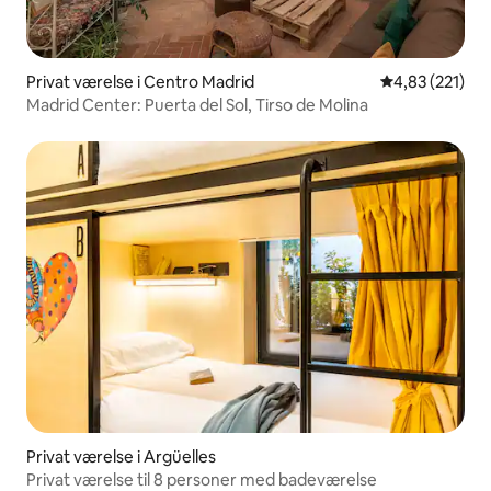
Privat værelse i Centro Madrid
4,83 ud af 5 i
4,83 (221)
Madrid Center: Puerta del Sol, Tirso de Molina
Privat værelse i Argüelles
Privat værelse til 8 personer med badeværelse