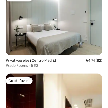
Gæstefavorit
Privat værelse i Centro Madrid
4,74 ud af 5 
4,74 (82)
Prado Rooms 46 #2
Gæstefavorit
Gæstefavorit