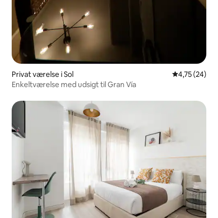
Privat værelse i Sol
4,75 ud af 5 
4,75 (24)
Enkeltværelse med udsigt til Gran Vía