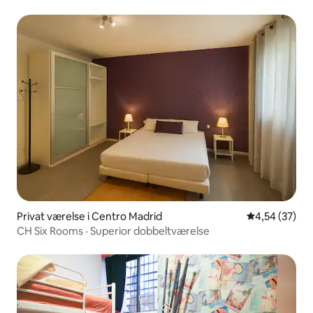
Privat værelse i Centro Madrid
4,54 ud af 5 
4,54 (37)
CH Six Rooms · Superior dobbeltværelse