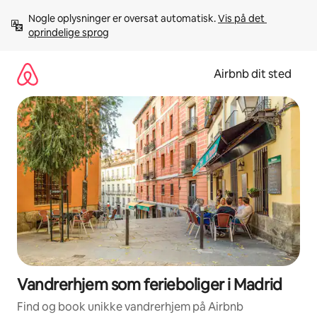
Gå
Nogle oplysninger er oversat automatisk. 
Vis på det 
videre
oprindelige sprog
til
indhold
Airbnb dit sted
Vandrerhjem som ferieboliger i Madrid
Find og book unikke vandrerhjem på Airbnb