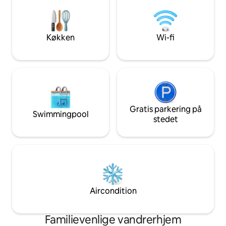
parkering Barcelo. For nylig renoveret,
til par eller forre
Hostal CC Malasaña, det har 18 enkle
søger komfort og 
værelser og cuidadas, og fuldt udstyret.
beliggenhed.
Alle værelser har et privat badeværelse.
Køkken
Wi-fi
Vandrerhjemmet har også WIFI
internetadgang og reception fra 08:00
til 23:00 for at hjælpe dig med dine
behov. Hostal CC Malasaña er et
fremragende valg til at opdage Madrid til
den bedste pris. Hostal CC Malasaña
holde reservationen indtil 18:00 på
ankomstdagen, hvis du planlægger at
Gratis parkering på
Swimmingpool
ankomme til vandrerhjemmet senere
stedet
end 18:00 skal du informere om deres
forventede ankomsttidspunkt.
Undladelse af at gøre denne
kommunikation Hostal CC Malasaña
garanterer ikke reservation.
Aircondition
Familievenlige vandrerhjem