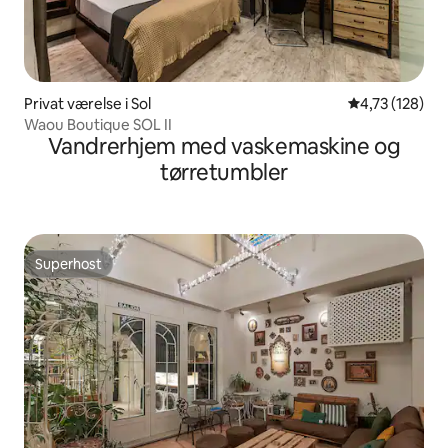
Privat værelse i Sol
4,73 ud af 5 i
4,73 (128)
Waou Boutique SOL II
Vandrerhjem med vaskemaskine og
tørretumbler
Superhost
Superhost