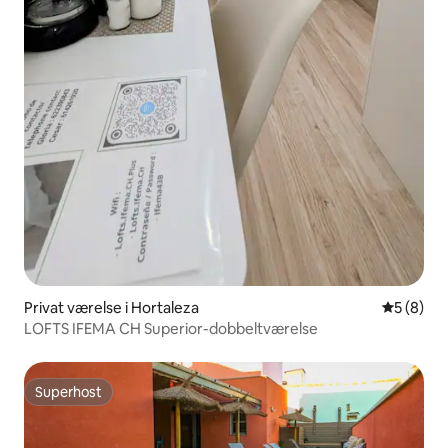
Privat værelse i Hortaleza
5 ud af 5
5 (8)
LOFTS IFEMA CH Superior-dobbeltværelse
Superhost
Superhost