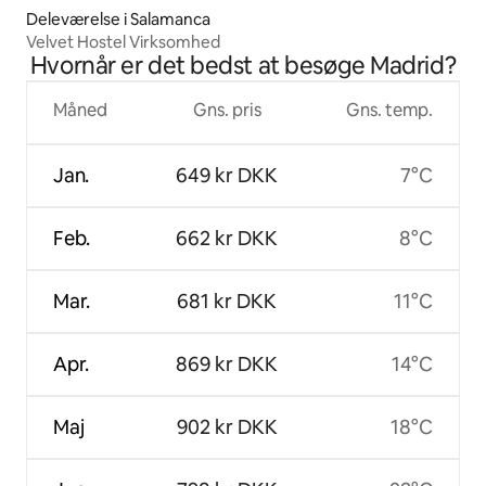
Deleværelse i Salamanca
Velvet Hostel Virksomhed
Hvornår er det bedst at besøge Madrid?
Måned
Gns. pris
Gns. temp.
Jan.
649 kr DKK
7°C
Feb.
662 kr DKK
8°C
Mar.
681 kr DKK
11°C
Apr.
869 kr DKK
14°C
Maj
902 kr DKK
18°C