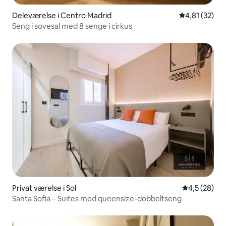
Deleværelse i Centro Madrid
4,81 ud af 5 
4,81 (32)
Seng i sovesal med 8 senge i cirkus
Privat værelse i Sol
4,5 ud af 5 
4,5 (28)
Santa Sofia – Suites med queensize-dobbeltseng