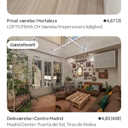
Privat værelse i Hortaleza
4,67 ud af 5
4,67 (3)
LOFTS IFEMA CH Værelse/trepersoners lejlighed.
Gæstefavorit
Gæstefavorit
Deleværelse i Centro Madrid
4,83 ud af 5 i
4,83 (408)
Madrid Center: Puerta del Sol, Tirso de Molina