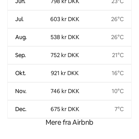
Jun.
798 kr DKK
23°C
Jul.
603 kr DKK
26°C
Aug.
538 kr DKK
26°C
Sep.
752 kr DKK
21°C
Okt.
921 kr DKK
16°C
Nov.
746 kr DKK
10°C
Dec.
675 kr DKK
7°C
Mere fra Airbnb