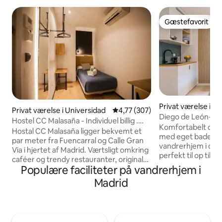
Gæstefavorit
Gæstefavorit
Privat værelse i S
Privat værelse i Universidad
4,77 ud af 5 i gennemsnitlig be
4,77 (307)
Diego de León-sui
Hostel CC Malasaña - Individuel billig .
Komfortabelt og st
Privat badeværelse - ikke-refunderbart
Hostal CC Malasaña ligger bekvemt et
med eget badevær
par meter fra Fuencarral og Calle Gran
vandrerhjem i det 
Via i hjertet af Madrid. Værtsligt omkring
perfekt til op til 
caféer og trendy restauranter, originale
en Murphy-seng, d
Populære faciliteter på vandrerhjem i
og kreative og andre virksomheder, der
en sofa, og et områ
sætter trends i det centrale Madrid,
Madrid
med minikøleskab
hvilket gør dette nabolag til et af de
kaffemaskine og e
mest attraktive i byen. Vandrerhjemmet
højhastigheds-Wi-F
er meget godt forbundet, to minutter
aircondition. Lys b
fra metrostationen Tribunal og
samt adgang til et