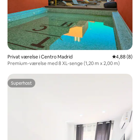
Privat værelse i Centro Madrid
4,88 ud af 5
4,88 (8)
Premium-værelse med 8 XL-senge (1,20 m x 2,00 m)
Superhost
Superhost