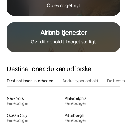
Oplev noget nyt
Airbnb-tjenester
Gør dit ophold til noget særligt
Destinationer, du kan udforske
Destinationer i nærheden
Andre typer ophold
De bedste
New York
Philadelphia
Ferieboliger
Ferieboliger
Ocean City
Pittsburgh
Ferieboliger
Ferieboliger