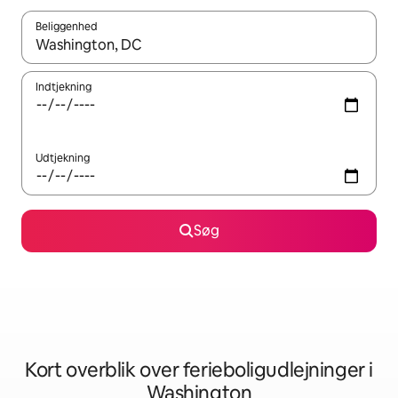
Beliggenhed
Når resultaterne er tilgængelige, skal du navigere med piletaste
Indtjekning
Udtjekning
Søg
Kort overblik over ferieboligudlejninger i
Washington