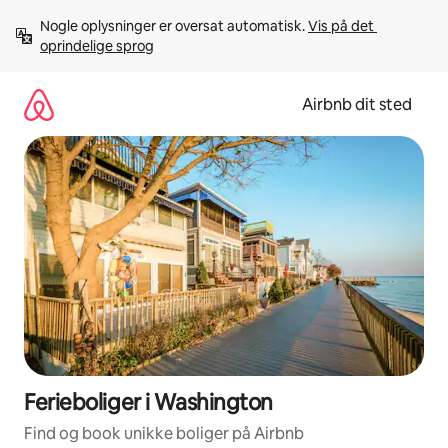
Gå
Nogle oplysninger er oversat automatisk. 
Vis på det 
videre
oprindelige sprog
til
indhold
Airbnb dit sted
Ferieboliger i Washington
Find og book unikke boliger på Airbnb