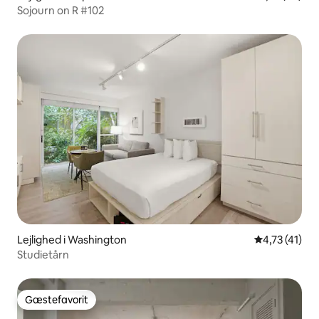
Sojourn on R #102
Lejlighed i Washington
4,73 ud af 5
4,73 (41)
Studietårn
Gæstefavorit
Gæstefavorit