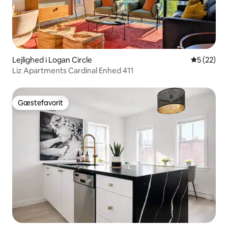
Lejlighed i Logan Circle
5 ud af 5 
5 (22)
Liz Apartments Cardinal Enhed 411
Gæstefavorit
Gæstefavorit