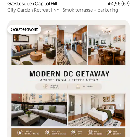
Gæstesuite i Capitol Hill
4,96 ud af 5 
4,96 (67)
City Garden Retreat | NY | Smuk terrasse + parkering
Gæstefavorit
Gæstefavorit