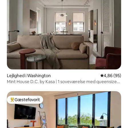
Lejlighed i Washington
4,86 ud af 5 
4,86 (95)
Mint House D.C. by Kasa | 1 soveværelse med queensize-
dobbeltseng
Gæstefavorit
Bedste gæstefavorit