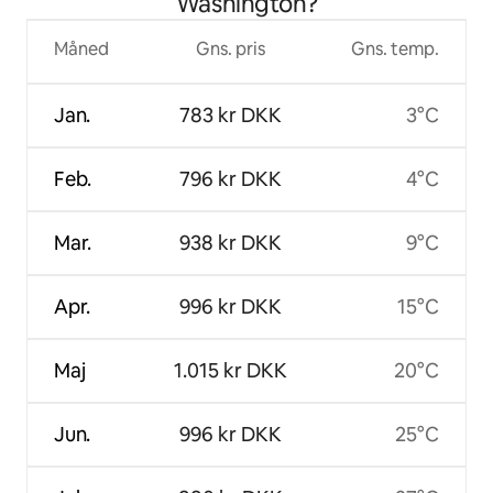
Washington?
Måned
Gns. pris
Gns. temp.
Jan.
783 kr DKK
3°C
Feb.
796 kr DKK
4°C
Mar.
938 kr DKK
9°C
Apr.
996 kr DKK
15°C
Maj
1.015 kr DKK
20°C
Jun.
996 kr DKK
25°C