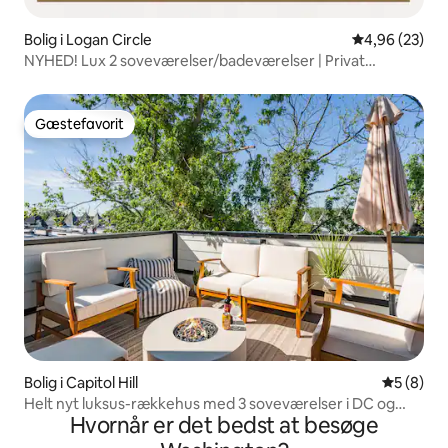
Bolig i Logan Circle
4,96 ud af 5 
4,96 (23)
NYHED! Lux 2 soveværelser/badeværelser | Privat
parkering | Gå til U St Metro
Gæstefavorit
Gæstefavorit
Bolig i Capitol Hill
5 ud af 5
5 (8)
Helt nyt luksus-rækkehus med 3 soveværelser i DC og
Hvornår er det bedst at besøge
tagterrasse