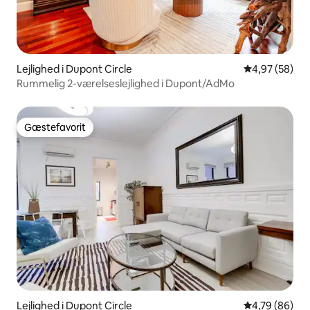
Lejlighed i Dupont Circle
4,97 ud af 5 
4,97 (58)
Rummelig 2-værelseslejlighed i Dupont/AdMo
Gæstefavorit
Gæstefavorit
Lejlighed i Dupont Circle
4,79 ud af 5 
4,79 (86)